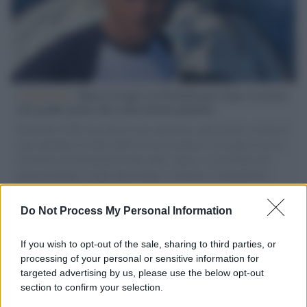
L'intervista /
Marco Croatti e la Flottilla per Gaza: le nostre
vele gonfie grazie alla sollevazione popolare
Il Senatore M5S racconta la sua esperienza sulle barche cariche di
aiuti umanitari assalite dall'esercito israeliano. Una guerra atroce,
il tentativo di disumanizzazione delle vittime, il servilismo del
governo italiano e degli altri europei, il ritorno al colonialismo.
L'importanza dei movimenti.
Do Not Process My Personal Information
Cinema /
Fabia Bettini: meglio cinque anni di dieta che un
cinema drogato
If you wish to opt-out of the sale, sharing to third parties, or
processing of your personal or sensitive information for
targeted advertising by us, please use the below opt-out
section to confirm your selection.
Destra /
Tajani e Meloni: quando la miseria politica su