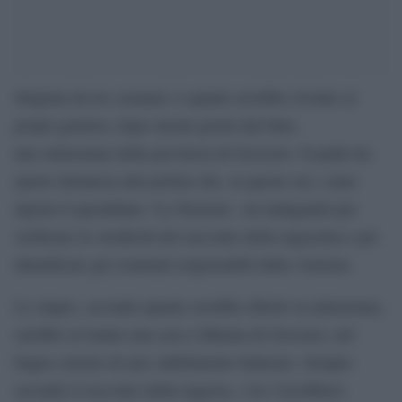
Stuprata da tre coetanei: è quanto avrebbe rivelato ai
propri genitori, dopo alcuni giorni dal fatto,
una minorenne della provincia di Grosseto. Il padre ha
sporto denuncia alla polizia che, in queste ore, come
riporta il quotidiano ‘La Nazione’, sta indagando per
verificare la veridicità del racconto della ragazzina e per
identificare gli eventuali responsabili della violenza.
Lo stupro, secondo quanto avrebbe riferito la minorenne,
sarebbe avvenuto una sera a Marina di Grosseto, nel
bagno esterno di uno stabilimento balneare. Sempre
secondo il racconto della ragazza, i tre l’avrebbero