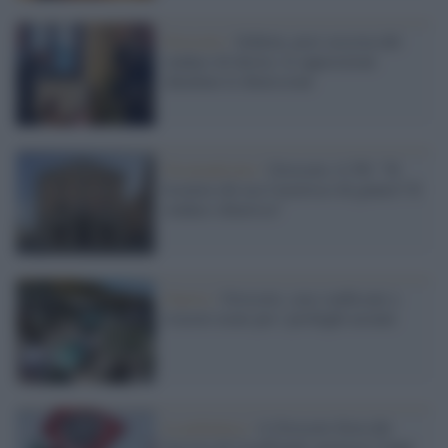
Grosseto /
Schlein, post sessista del
sindaco di destra: le opposizioni
chiedono le dimissioni
Oscurantismo /
Grosseto, il Pd: "Sì
licenzia chi usa l'asterisco di genere? Il
sindaco chiarisca"
Guerra /
Grosseto, case confiscate a
evasore usate per i profughi ucraini
La polemica /
A Grosseto festa dei
fascisti di CasaPound: protesta l'Anpi