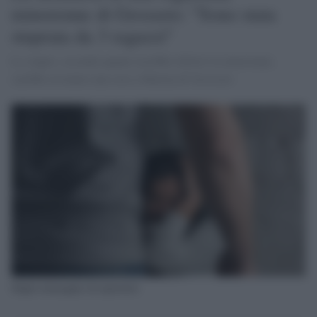
minorenne di Grosseto: "Sono stata
stuprata da 3 ragazzi"
Lo stupro, secondo quanto avrebbe riferito la minorenne,
sarebbe avvenuto una sera a Marina di Grosseto
Stupro-immagine di repertorio