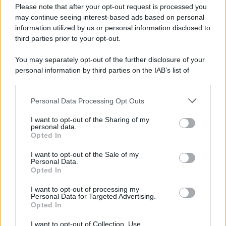
Ceuta si lamenta della risposta della Spagna
Please note that after your opt-out request is processed you
may continue seeing interest-based ads based on personal
information utilized by us or personal information disclosed to
third parties prior to your opt-out.
Tel Aviv /
La “vittoria totale” di Israele significa una guerra
You may separately opt-out of the further disclosure of your
senza fine
personal information by third parties on the IAB’s list of
downstream participants.
Personal Data Processing Opt Outs
This information may also be disclosed by us to third parties
Vangelo /
La vita si intreccia con le paure come il giorno
on the IAB’s List of Downstream Participants that may further
I want to opt-out of the Sharing of my
succede alla notte
disclose it to other third parties.
personal data.
Opted In
Please note that this website/app uses one or more Google
services and may gather and store information including but
I want to opt-out of the Sale of my
Personal Data.
not limited to your visit or usage behaviour. You may click to
Opted In
grant or deny consent to Google and its third-party tags to
use your data for below specified purposes in below Google
I want to opt-out of processing my
consent section.
Personal Data for Targeted Advertising.
Opted In
I want to opt-out of Collection, Use,