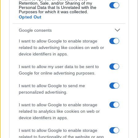
Retention, Sale, and/or Sharing of my
Personal Data that Is Unrelated with the
Purposes for which it was collected.
Opted Out
Syndication
Culture
Google consents
Salute
Globalist
I want to allow Google to enable storage
related to advertising like cookies on web or
Megachip
Globalscience
device identifiers in apps.
GiULia
Globalsport
I want to allow my user data to be sent to
Google for online advertising purposes.
Prima Pagina
I want to allow Google to send me
personalized advertising.
Giornale dello
Chi siamo
I want to allow Google to enable storage
Spettacolo
related to analytics like cookies on web or
Contributors
device identifiers in apps.
Wondernet
Facebook
I want to allow Google to enable storage
Giuliana Sgrena
related to functionality of the website or app.