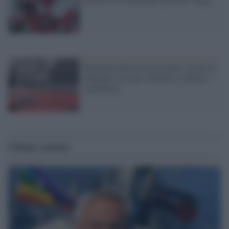
Femminicidio nel grossetano: uccide la
fidanzata con una coltellata e chiama i
carabinieri
Ultime notizie