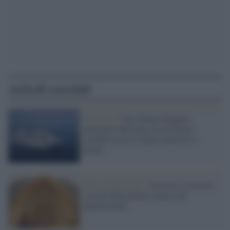
Articoli correlati
Grosseto /
Una 28enne filippina
arrestata sulla nave su cui lavora:
avrebbe ucciso il figlio partorito a
bordo
Massa Marittima /
Sassetta: in mostra
i tesori della pittura senese nel
Quattrocento