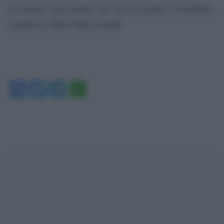
avvicinata e poi, mentre uno faceva da palo, l’avrebbero
costretta a subire abusi sessuali.
Facebook
Twitter
Telegram
WhatsApp