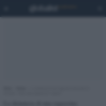
Home
>
Notizie
>
La denuncia di una ragazzina minorenne di
Grosseto: “Sono stata stuprata da 3 ragazzi”
La denuncia di una ragazzina