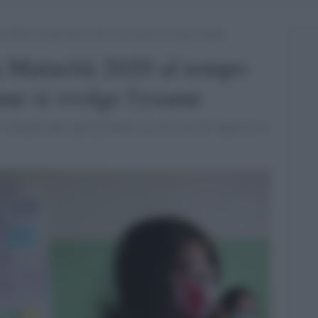
à 2020 al tempo del Covid, ecco come si svolge l’esame
a Maturità 2020 al tempo
me si svolge l'esame
 colloquio, per ogni giornata, non potrà essere superiore a