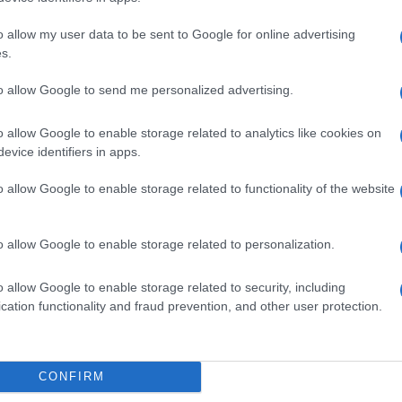
Il Se
barch
cussione di un breve testo, già oggetto di studio
o allow my user data to be sent to Google for online advertising
dall'e
ngua e letteratura italiana durante il quinto
s.
tentat
servil
andidato, del materiale scelto dalla commissione;
to allow Google to send me personalized advertising.
europ
turando, mediante una breve relazione ovvero un
dei m
o allow Google to enable storage related to analytics like cookies on
enza di alternanza scuola lavoro svolta nel corso
evice identifiers in apps.
Cisg
 l’accertamento delle conoscenze e delle
dal c
o allow Google to enable storage related to functionality of the website
le attività relative a “Cittadinanza e
giorn
o allow Google to enable storage related to personalization.
Gior
lla predisposizione dei materiali prima di ogni
colon
o allow Google to enable storage related to security, including
 candidati. Il materiale sarà costituito da un testo,
dell'
cation functionality and fraud prevention, and other user protection.
ogetto, un problema ed è finalizzato a favorire
che caratterizzano le diverse discipline e del loro
Lo sc
CONFIRM
redisposizione dei materiali e nella preliminare
sull’