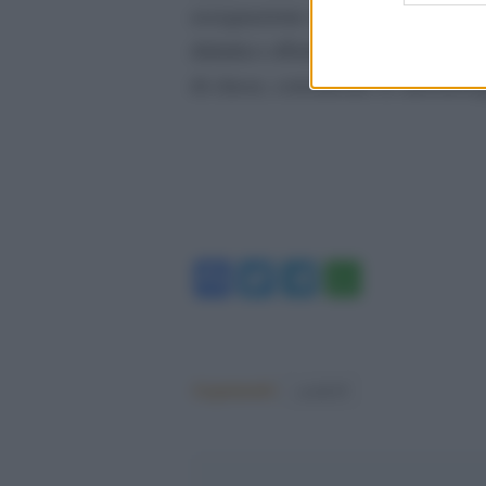
assegnazione ai candidati, la com
didattico effettivamente svolto, i
di classe, considerare le metodologi
Facebook
Twitter
Telegram
WhatsA
Argomenti:
covid-19