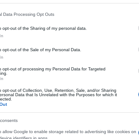
 that may further disclose it to other third parties.
mascherine indossate, stanze area
 that this website/app uses one or more Google services and may gath
l Data Processing Opt Outs
gono il colloquio, per ogni giornata, non potrà
including but not limited to your visit or usage behaviour. You may click 
 to Google and its third-party tags to use your data for below specifi
esigenza organizzativa motivata. La commissione
o opt-out of the Sharing of my personal data.
ogle consent section.
In
 classe e della lettera dei cognomi di chi farà
Ulti
to il calendario dei colloqui.
o opt-out of the Sale of my Personal Data.
In
econdo quanto stabilito dalla ordinanza
to opt-out of processing my Personal Data for Targeted
– hanno dovuto presentare via email l’elaborato,
ing.
In
dovranno discutere nel corso del colloquio. I
o opt-out of Collection, Use, Retention, Sale, and/or Sharing
i assegnati a ciascun maturando ammesso entro il
ersonal Data that Is Unrelated with the Purposes for which it
lected.
stesse discipline di indirizzo.
Out
L'int
i studenti – Per gli studenti dei licei musicali e
consents
Gaza:
ntegrata da una parte performativa individuale, a
solle
o allow Google to enable storage related to advertising like cookies on
massima di 10 minuti. Il colloquio, che durerà
evice identifiers in apps.