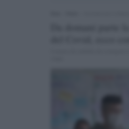
Home
>
Notizie
>
Da domani parte la Maturit
Da domani parte l
del Covid, ecco co
Il numero dei candidati che sostengono il
cinque.