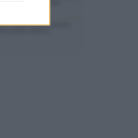
abat e trama contro la Spagna
ta /
L'8 agosto, quando la memoria
bbe insegnarci qualcosa