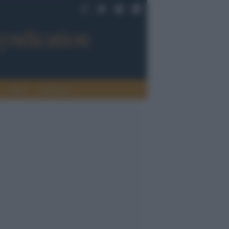
Sport
Tendenze