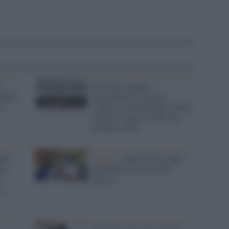
n
Per Libero quello
 della
discriminato è Suarez:
di
"Danno la cittadinanza a tutti
i poveri e non ai ricchi che
portano soldi"
nni
Calcio /
Anche la Figc apre
ora
un'inchiesta sul caso di
r
Suarez
e