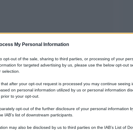
ocess My Personal Information
 sgoccioli, da domani i circa 500mila
to opt-out of the sale, sharing to third parties, or processing of your per
eriori affronteranno l’esame di maturità. Ma le
formation for targeted advertising by us, please use the below opt-out s
 selection.
attenti con i presidenti delle 12.900 commissioni
rofessori per ciascuna delle classi che
 that after your opt-out request is processed you may continue seeing i
ased on personal information utilized by us or personal information dis
to la ‘riunione plenaria che anticipa il
 prior to your opt-out.
rately opt-out of the further disclosure of your personal information by
he IAB’s list of downstream participants.
 è svolta sulla base delle disposizioni sanitarie
a. Questi prevedono: autocertificazioni sullo stato
tion may also be disclosed by us to third parties on the IAB’s List of 