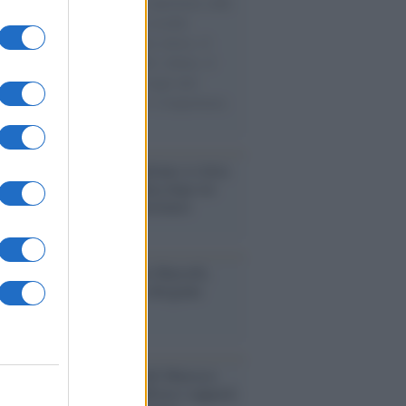
natore M5S racconta la sua esperienza sulle
e cariche di aiuti umanitari assalite
sercito israeliano. Una guerra atroce, il
ivo di disumanizzazione delle vittime, il
ismo del governo italiano e degli altri
ei, il ritorno al colonialismo. L'importanza
ovimenti.
iordania /
L’esercito israeliano si ritira
ampo profughi di Qalandiya dopo tre
i di violenze contro i palestinesi
nalismo /
Addio a Stefano Marcelli,
na della Rai di Firenze e dirigente
Usigrai
enario /
Ceuta, l’ombra del Marocco
assalto mentre Trump rafforza i rapporti