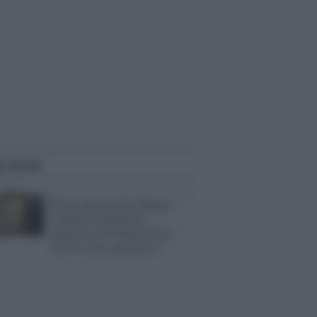
i anche
Estrae una pistola durante
l'esame di maturità e
minaccia la Commissione:
"Devo essere promosso"