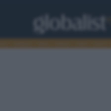
omia
Intelligence
Media
Ambiente
Cultura
Scienza