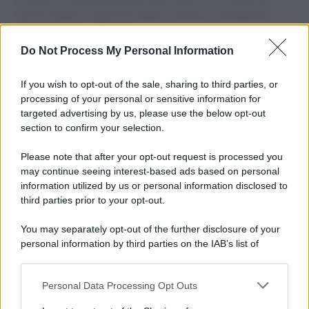
governo italiano e degli altri europei, il ritorno al colonialismo.
L'importanza dei movimenti.
Do Not Process My Personal Information
Palestina /
Il Board of Peace di Trump assegna il primo
contratto per un rudimentale avamposto militare a Gaza
If you wish to opt-out of the sale, sharing to third parties, or
processing of your personal or sensitive information for
targeted advertising by us, please use the below opt-out
section to confirm your selection.
L'evento /
La Sila diventa un palcoscenico naturale: nasce “A
Farla Amare Comincia Tu – Opera Sila”
Please note that after your opt-out request is processed you
may continue seeing interest-based ads based on personal
information utilized by us or personal information disclosed to
third parties prior to your opt-out.
Il ricordo /
Le radici di Francesco Guccini
You may separately opt-out of the further disclosure of your
personal information by third parties on the IAB’s list of
downstream participants.
Personal Data Processing Opt Outs
This information may also be disclosed by us to third parties
L'anniversario /
90 anni di Yves Saint Laurent, tra moda e
on the IAB’s List of Downstream Participants that may further