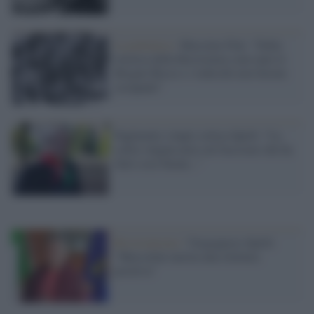
La polemica /
Massimo Fini: "Dalla
retorica della Resistenza sono nate le
Brigate Rosse e i tedeschi non furono
occupanti"
Pagliarulo (Anpi) critica Spirlì: "La
solita vulgata nera sul fascismo che ha
fatto cose buone..."
Revisionismo /
Vergognoso Spirlì:
"Mussolini merita una rilettura
positiva"