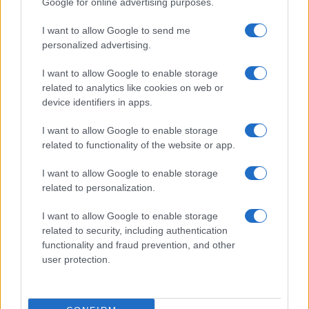
Google for online advertising purposes.
Prima Pagina
I want to allow Google to send me
personalized advertising.
Giornale dello
Chi siamo
I want to allow Google to enable storage
Spettacolo
related to analytics like cookies on web or
Contributors
device identifiers in apps.
Wondernet
Facebook
I want to allow Google to enable storage
Giuliana Sgrena
related to functionality of the website or app.
Twitter
I want to allow Google to enable storage
Google News
related to personalization.
Mastodon
I want to allow Google to enable storage
related to security, including authentication
Cookie Policy
functionality and fraud prevention, and other
user protection.
Preferenze Privacy