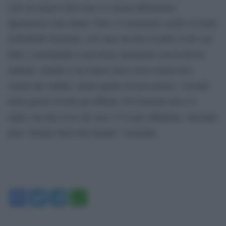
solo un museo dove non c’è alcun riferimento,
figuriamoci una statua. Non c’è nemmeno scritto il nome
di Rodolfo Graziani, solo una sua foto in abiti civili con
tutti i concittadini a una festa, nemmeno con la divisa
militare. Quello è un museo dove sono conservati i
cimeli dei soldati, anche quello di mio nonno, i ricordi
delle guerre di tutti gli affilani. Di Graziani non c’è
nulla, ma una cosa che non c’è si può abbattere, facciano
pure. Stiamo fuori dal mondo” conclude.
Facebook
Twitter
Telegram
WhatsApp