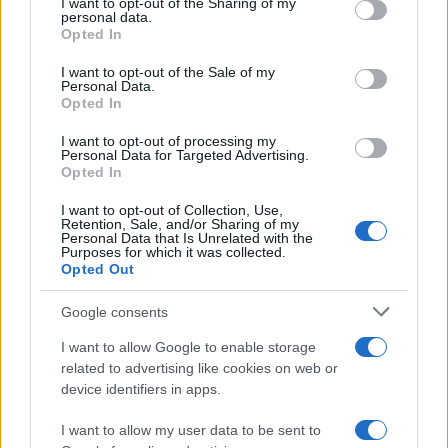
I want to opt-out of the Sharing of my
scandali
disclose it to other third parties.
personal data.
Opted In
Please note that this website/app uses one or more Google
services and may gather and store information including but
I want to opt-out of the Sale of my
Personal Data.
not limited to your visit or usage behaviour. You may click to
Opted In
grant or deny consent to Google and its third-party tags to
use your data for below specified purposes in below Google
I want to opt-out of processing my
consent section.
Personal Data for Targeted Advertising.
Opted In
I want to opt-out of Collection, Use,
Retention, Sale, and/or Sharing of my
Personal Data that Is Unrelated with the
Purposes for which it was collected.
Opted Out
Syndication
Culture
Google consents
Salute
Globalist
I want to allow Google to enable storage
related to advertising like cookies on web or
Megachip
Globalscience
device identifiers in apps.
GiULia
Globalsport
I want to allow my user data to be sent to