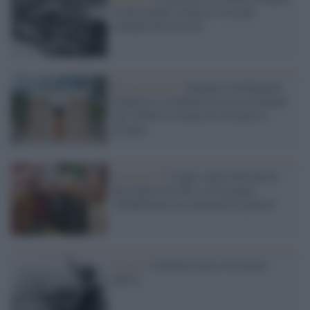
la più grande strage di cristiani
ordinata dai fascisti
Revisionismo /
Quando Lollobrigida
elogiava il criminale fascista Graziani
che ordinò la strage di cristiani in
Etiopia
Fascismo /
L'Anpi contro FdI che ha
presentato un libro su Graziani:
"Riabilitano un criminale di guerra"
Storia /
L'antifascismo è la nostra
patria