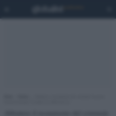
Home
>
Notizie
>
Abbattere il monumento del criminale di guerra
fascista Graziani? Il sindaco di Affile dice no
Abbattere il monumento del criminale