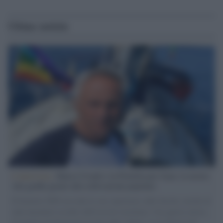
Ultime notizie
L'intervista /
Marco Croatti e la Flottilla per Gaza: le nostre
vele gonfie grazie alla sollevazione popolare
Il Senatore M5S racconta la sua esperienza sulle barche cariche di
aiuti umanitari assalite dall'esercito israeliano. Una guerra atroce,
il tentativo di disumanizzazione delle vittime, il servilismo del