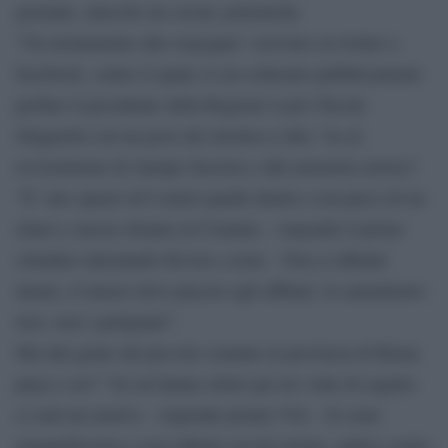
giornale, attacchi sui social, polemiche.
“Un monumento alla vergogna” scrivono su twitter a
facebook, contro il quale si era schierato pubblicamente
perfino il presidente della Regione Lazio Nicola
Zingaretti con un post che invitava a dire “no al
revisionismo di stampo fascista e alla memoria storica”.
“E’ uno spazio di 6 metri quadri dentro a un parco di un
ettaro e mezzo donato al Comune – risponde il primo
cittadino alternando fervore a noia – Non si abbatte
niente, il museo deve piacere agli affilani. Io amministro
loro, non i partigiani”.
Ma alla gente del piccolo comune in provincia di Roma
piace o no? “Se mi hanno eletto per tre volte di seguito
ci sarà un motivo – risponde pronto Viri – Io sono
tranquillissimo e non abbatto un bel niente, andrei contro