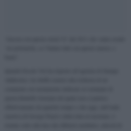
“Ancora con questa storia? E’ dal 2011 che vanno avanti
‘ste polemiche, ce l’hanno tutti con questo museo, e
basta”.
Quando Ercole Viri ha risposto all’agenzia di Stampa
Adnkronos, ha sbuffa esausto alla richiesta di un
commento sul monumento dedicato al criminale di
guerra Rodolfo Graziani del quale non si parlava
effettivamente da qualche tempo e che oggi, sull’onda
emotiva di George Floyd e della lotta al razzismo, è
tornato sotto alla luce dei riflettori mediatici, articoli di