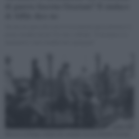
di guerra fascista Graziani? Il sindaco
di Affile dice no
Nel piccolo paese del Lazio il revisionismo passa attraverso il
primo cittadino Ercole Viri che si difende: "È un museo e io
amministro i miei cittadini non i partigiani"
Massacri in Etiopia ordinati dal criminale fascista Rodolfo Graziani