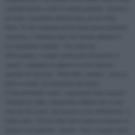
i principi morali e contro la volontà popolare. Graziani è
un nostro concittadino pluridecorato, un eroe della
Patria. Si sono impuntati perché hanno questa mentalità
comunista. I comunisti sono così, devono abbattere il
loro pregiudizio mentale”. Una storia che,
effettivamente, è sempre costata parecchi pensieri al
sindaco, condannato in appello lo scorso anno per
apologia del fascismo. “Pietra dello scandalo”, anche in
quell’occasione, la realizzazione del museo.
E sulle polemiche contro i “monumenti della vergogna”
(Graziani ad Affile e Montanelli a Milano) che si sono
sollevate sui social e che incitano al loro abbattimento, il
sindaco dice: “Chi ha scritto che la statua di Graziani va
rimossa è un imbecille – incalza – Non c’è alcuna statua,