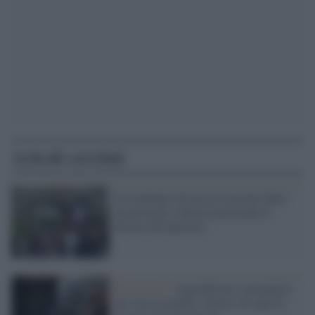
Articoli correlati
Un centinaio di fascisti lasciati liberi
di provocare a Roma nonostante il
divieto del questore
Il processo /
Aggredirono i giornalisti
per Acca Larentia: chiesti sei anni di