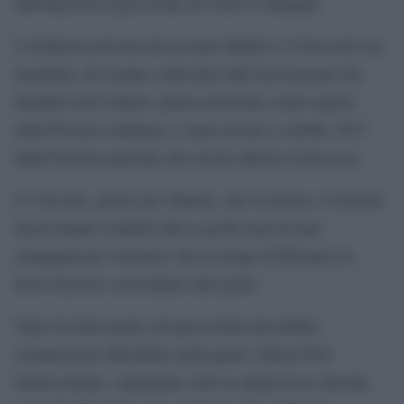
informazioni al pm al fine di sviare le indagini.
L’inchiesta arrivata ad accusare Bellini è il fascicolo sui
mandanti, da sempre sollecitato dall’associazione dei
familiari dell vittime: prima archiviato contro ignoti
dalla Procura ordinaria, è stata avocato a ottobre 2017
dalla Procura generale che ora ha chiesto il processo.
C’è da dire, giusto per chiarire, che la destra e l’estrema
destra hanno condotto fino a pochi mesi fa una
campagna per sostenere che la strage di Bologna no
fosse fascista e accreditare altre piste.
Tanto fu fatto anche all’epoca della discutibile
commissione Mitrokhin nella quale l’allora Polo
berlusconiano, soprattutto sotto la spinta di ex missini,