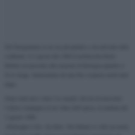
Del fotogramma se ne era già parlato e ora arrivano altre
conferme: il 2 agosto del 1980 il neofascista Paolo
Bellini era presente alla stazione di Bologna quando ci
fu la strage. Immortalato da una foto scoperta molti anni
dopo.
Dopo tanti ani è stata l’ex moglie che ha riconosciuto
l’allora compagno in un video dell’epoca, la mattina del
2 agosto 1980.
.
«Purtroppo è lui», ha detto
Nel filmato si vede un uomo