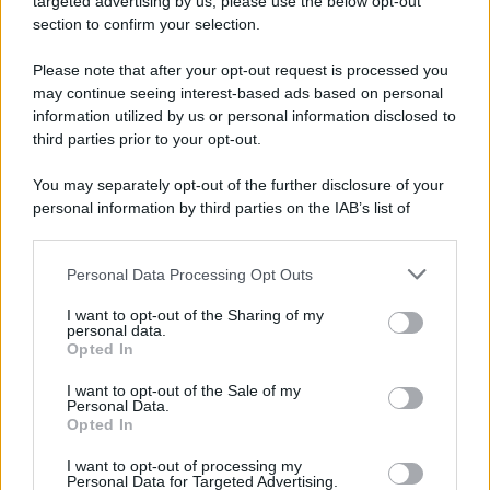
targeted advertising by us, please use the below opt-out
section to confirm your selection.
Il libro /
Crescere significa pentirsi: l’immaturità degli
italiani tra berlusconismo, fascismo e nuove nostalgie
Please note that after your opt-out request is processed you
may continue seeing interest-based ads based on personal
information utilized by us or personal information disclosed to
third parties prior to your opt-out.
Memoria /
Quando Pasolini raccontava i minatori italiani in
You may separately opt-out of the further disclosure of your
Belgio dopo Marcinelle
personal information by third parties on the IAB’s list of
downstream participants.
Personal Data Processing Opt Outs
This information may also be disclosed by us to third parties
Il libro /
La letteratura che racconta l’estate
on the IAB’s List of Downstream Participants that may further
I want to opt-out of the Sharing of my
disclose it to other third parties.
personal data.
Opted In
Please note that this website/app uses one or more Google
services and may gather and store information including but
I want to opt-out of the Sale of my
Personal Data.
not limited to your visit or usage behaviour. You may click to
Opted In
grant or deny consent to Google and its third-party tags to
use your data for below specified purposes in below Google
I want to opt-out of processing my
consent section.
Personal Data for Targeted Advertising.