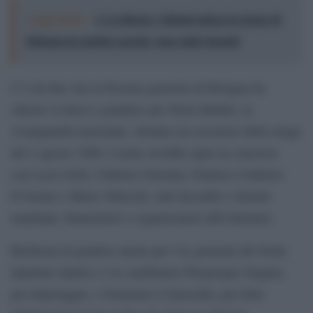
Leggi anche:
A La Russa e Meloni spiego la strage di
Bologna in quattro parole: sono stati i fascisti
C’è da dire che la Procura generale di Bologna ha
chiesto
i
l rinvio a giudizio
per Paolo Bellini, ex
Avanguardia nazionale, ritenuto un esecutore della strage
del 2 agosto 1980: l’uomo avrebbe agito in concorso
con Licio Gelli, Umberto Ortolani, Federico Umberto
D’Amato e Mario Tedeschi, tutti deceduti e ritenuti
mandanti, finanziatori o organizzatori dell’attentato.
Richiesta di giudizio anche per l’ex generale del Sisde
Quintino Spella e l’ex carabiniere Piergiorgio Segatel,
per depistaggio, e Domenico Catracchia, per false