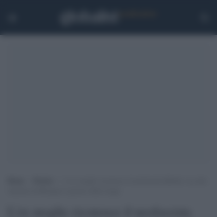
Home
>
Notizie
>
L’ex moglie riconosce il neofascista Bellini: era alla
stazione di Bologna il giorno della strage
L'ex moglie riconosce il neofascista