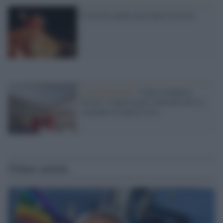
E non ho amato mai tanto Lavitola
L'inaugurazione /
Cuneo inaugura
Esseci: il nuovo polo culturale nell’ex
ospedale di Santa Croce
Ultime notizie