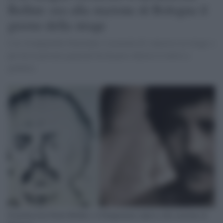
Bellini: era alla stazione di Bologna il
giorno della strage
L'ex Avanguardia Nazionale, è accusato di concorso in strage e
per lui la procura generale ha da poco chiesto il rinvio a
giudizio.
Il neofascista Paolo Bellini e il fotogramma ripreso alla stazione di