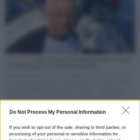
L'intervista /
Marco Croatti e la Flottilla per Gaza: le nostre
vele gonfie grazie alla sollevazione popolare
Il Senatore M5S racconta la sua esperienza sulle barche cariche di
aiuti umanitari assalite dall'esercito israeliano. Una guerra atroce,
il tentativo di disumanizzazione delle vittime, il servilismo del
governo italiano e degli altri europei, il ritorno al colonialismo.
L'importanza dei movimenti.
Do Not Process My Personal Information
Il lutto /
Addio a Livio Berruti, leggenda dello sprint
italiano
If you wish to opt-out of the sale, sharing to third parties, or
processing of your personal or sensitive information for