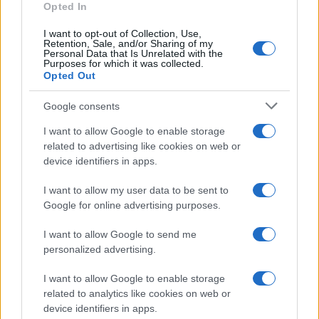
Opted In
I want to opt-out of Collection, Use,
Retention, Sale, and/or Sharing of my
Personal Data that Is Unrelated with the
Purposes for which it was collected.
Opted Out
Syndication
Culture
Google consents
Salute
Globalist
I want to allow Google to enable storage
related to advertising like cookies on web or
Megachip
Globalscience
device identifiers in apps.
GiULia
Globalsport
I want to allow my user data to be sent to
Google for online advertising purposes.
Prima Pagina
I want to allow Google to send me
personalized advertising.
Giornale dello
Chi siamo
I want to allow Google to enable storage
Spettacolo
related to analytics like cookies on web or
Contributors
device identifiers in apps.