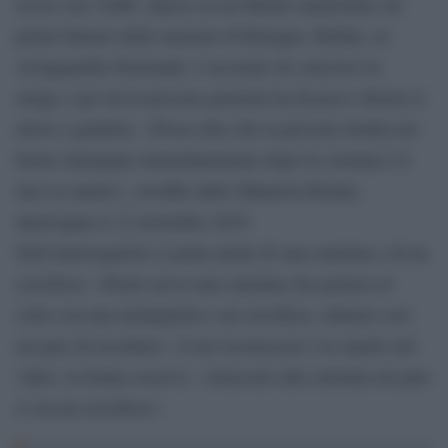
,
riccio con i baffi
ripreso in un filmato amatoriale sul
primo binario della stazione di Bologna. Bellini, ex
Avanguardia Nazionale, è accusato di concorso in
strage e per lui la procura generale ha da poco chiesto il
rinvio a giudizio. «Posso dire che la persona ritratta nel
fermo immagine immediatamente dopo la colonna è il
mio ex marito», avrebbe detto Maurizia Bonini,
interrogata il 12 novembre 2019.
Nell’interrogatorio si parla anche di una catenina e di un
crocifisso: «Paolo aveva una catenina che portava al
collo con una medaglietta e un crocifisso, almeno così
mi pare di ricordare». E nel riconoscere l’ex marito nel
video, la donna osserva: «Attaccato alla catenina mi pare
ci sia un crocifisso».