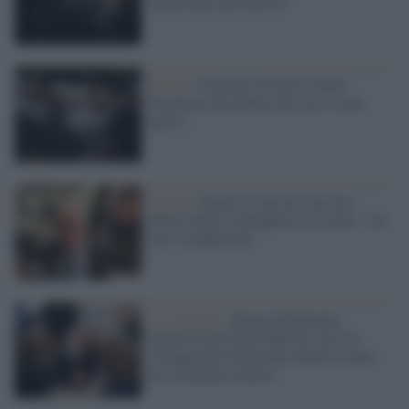
carcere per due fascisti
Roma /
I funerali di Delle Chiaie
diventano una parata fascista a cielo
aperto
Destra /
Muore l'eversore fascista
Delle Chiaie e Borghezio lo esalta: "Un
vero combattente"
La sentenza /
Strage di Bologna,
ergastolo per Paolo Bellini: per l'ex
Avanguardia Nazionale anche un anno
di isolamento diurno