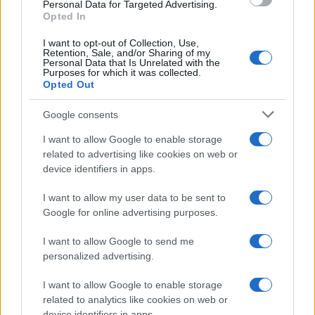
consent section.
Personal Data for Targeted Advertising.
Opted In
I want to opt-out of Collection, Use,
Retention, Sale, and/or Sharing of my
Personal Data that Is Unrelated with the
Purposes for which it was collected.
Opted Out
Syndication
Culture
Google consents
Salute
Globalist
I want to allow Google to enable storage
related to advertising like cookies on web or
Megachip
Globalscience
device identifiers in apps.
GiULia
Globalsport
I want to allow my user data to be sent to
Google for online advertising purposes.
Prima Pagina
I want to allow Google to send me
personalized advertising.
Giornale dello
Chi siamo
I want to allow Google to enable storage
Spettacolo
related to analytics like cookies on web or
Contributors
device identifiers in apps.