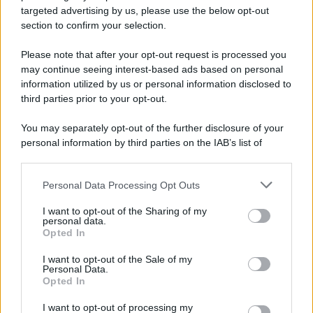
targeted advertising by us, please use the below opt-out
section to confirm your selection.
Cinema /
Fabia Bettini: meglio cinque anni di dieta che un
cinema drogato
Please note that after your opt-out request is processed you
may continue seeing interest-based ads based on personal
information utilized by us or personal information disclosed to
third parties prior to your opt-out.
Destra /
Tajani e Meloni: quando la miseria politica su
You may separately opt-out of the further disclosure of your
Ceuta si lamenta della risposta della Spagna
personal information by third parties on the IAB’s list of
downstream participants.
Personal Data Processing Opt Outs
This information may also be disclosed by us to third parties
Tel Aviv /
La “vittoria totale” di Israele significa una guerra
on the IAB’s List of Downstream Participants that may further
I want to opt-out of the Sharing of my
senza fine
disclose it to other third parties.
personal data.
Opted In
Please note that this website/app uses one or more Google
services and may gather and store information including but
I want to opt-out of the Sale of my
Personal Data.
not limited to your visit or usage behaviour. You may click to
Opted In
grant or deny consent to Google and its third-party tags to
use your data for below specified purposes in below Google
I want to opt-out of processing my