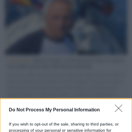
L'intervista /
Marco Croatti e la Flottilla per Gaza: le nostre
vele gonfie grazie alla sollevazione popolare
Il Senatore M5S racconta la sua esperienza sulle barche cariche di
aiuti umanitari assalite dall'esercito israeliano. Una guerra atroce,
il tentativo di disumanizzazione delle vittime, il servilismo del
governo italiano e degli altri europei, il ritorno al colonialismo.
L'importanza dei movimenti.
Do Not Process My Personal Information
La scoperta /
Oplontis, le vittime dell’eruzione del Vesuvio
furono più numerose del previsto
If you wish to opt-out of the sale, sharing to third parties, or
processing of your personal or sensitive information for