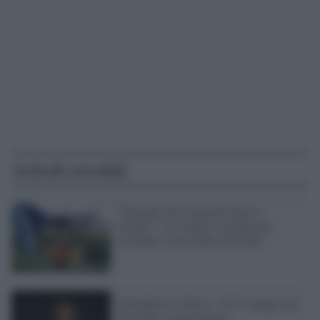
Articoli correlati
“Domani non comprate frutta e
verdura”: lo sciopero solidale per
sostenere i braccianti invisibili
Soumahoro è deluso: "Il 21 maggio gli
invisibili sciopereranno"