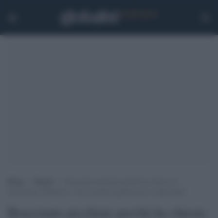
Home
>
Notizie
>
Bracciante picchiato perché ha chiesto la
mascherina, Bellanova: “Ecco perché regolarizzare è importante”
Bracciante picchiato perché ha chiesto