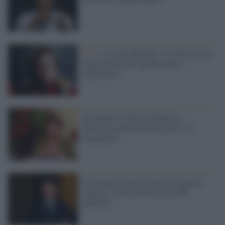
FdI /
La solita Meloni: "La sinistra usa
l'agricoltura per regolarizzare i
clandestini"
Presentato il decreto Rilancio,
Bellanova parla dei braccianti e si
commuove
Il Governo senza accordo sul decreto
rilancio: Conte convoca un CdM
notturno