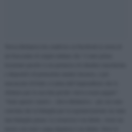
Teresa Bellanova ha condiviso su Facebook la storia di
un bracciante di origini indiane che “è stato prima
licenziato perché si era permesso di chiedere mascherine
e dispositivi di protezione mentre lavorava, e poi
massacrato di botte a Latina dall’imprenditore che lo
sfruttava per la raccolta perché voleva essere pagato”.
“Sono questi i motivi – rileva Bellanova – per cui sono
convinta che la battaglia per la regolarizzazione sia stata
una battaglia giusta. La sicurezza è un diritto. Avere un
lavoro con orari e paga dignitosi è un diritto. Dove lo