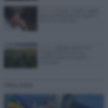
Governo /
Cacciari: "L'unico scandalo
della regolarizzazione dei migranti è
che non sia ancora fatta"
Governo /
Migliore (Italia Viva):
"L'opposizione di Crimi alla
regolarizzazione dei migranti è
sconcertante"
Ultime notizie