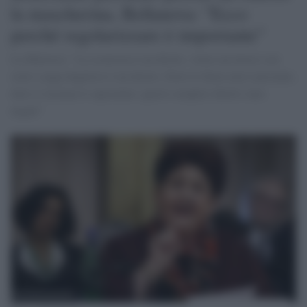
la mascherina, Bellanova: "Ecco
perché regolarizzare è importante"
La Ministra: "La sicurezza è un diritto. Avere un lavoro con
orari e paga dignitosi è un diritto. Dove lo Stato non è presente,
dove si insinua il caporalato, questi semplici diritti sono
negati"