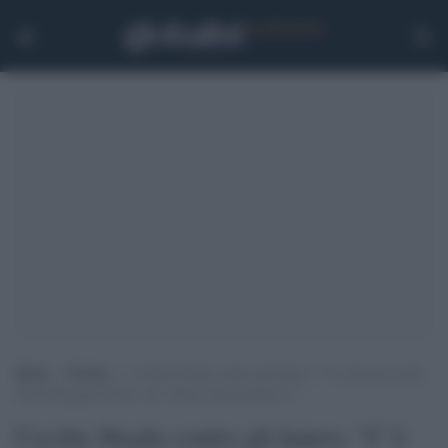
Home
>
Notizie
>
Cecilia Strada contro gli haters: “C’è chi non vuole
Silvia Romano libera, ma ‘libera come decido io’ “
Cecilia Strada contro gli haters: "C’è