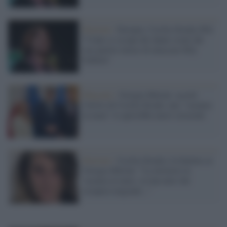
Elezioni /
Europee, Cecilia Strada (Pd):
"Conte si occupi dei danni creati dal
suo partito invece di attaccare Elly
Schlein"
Migranti /
Giorgia Meloni: accetti
l'invito di Cecilia Strada: una "vacanza
in mare" le aprirebbe nuovi orizzonti
Elezioni /
Cecilia Strada e la battuta su
Giorgia Meloni: "La inviterei in
vacanza al mare, su una nave che
recupera migranti..."