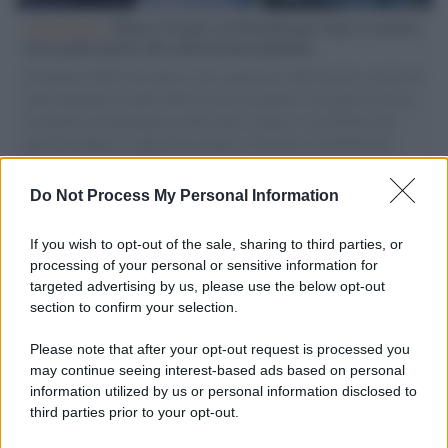
L'intervista /
Marco Croatti e la Flottilla per Gaza: le nostre
vele gonfie grazie alla sollevazione popolare
Il Senatore M5S racconta la sua esperienza sulle barche cariche di
aiuti umanitari assalite dall'esercito israeliano. Una guerra atroce,
il tentativo di disumanizzazione delle vittime, il servilismo del
governo italiano e degli altri europei, il ritorno al colonialismo.
L'importanza dei movimenti.
Do Not Process My Personal Information
Tel Aviv /
La “vittoria totale” di Israele significa una guerra
senza fine
If you wish to opt-out of the sale, sharing to third parties, or
processing of your personal or sensitive information for
targeted advertising by us, please use the below opt-out
section to confirm your selection.
Vangelo /
La vita si intreccia con le paure come il giorno
succede alla notte
Please note that after your opt-out request is processed you
may continue seeing interest-based ads based on personal
information utilized by us or personal information disclosed to
third parties prior to your opt-out.
La scoperta /
Oplontis, le vittime dell’eruzione del Vesuvio