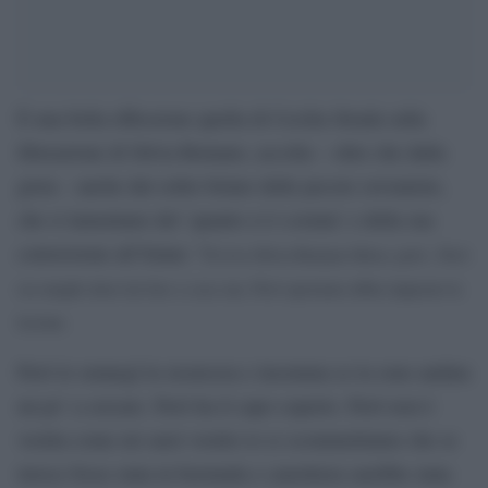
È una bella riflessione quella di Cecilia Strada sulla
liberazione di Silvia Romano, accolta – oltre che dalla
gioia – anche dal solito belare delle pecore sovraniste,
che si lamentano del ‘quanto ci è costata’ e della sua
conversione all’Islam: “
Evviva Silvia Romano libera, però..
Però
era meglio darsi da fare a casa sua.
Però speriamo abbia imparato la
lezione.
Però le oennegì la sicurezza e insomma se la sono andata
un po’ a cercare.
Però ha il capo coperto. Però non è
vestita come mi sarei vestito io (e scommettiamo che se
invece fosse stata in bermuda e canottiera sarebbe stata