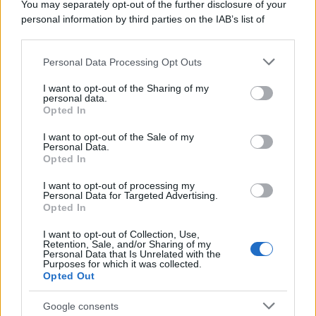
You may separately opt-out of the further disclosure of your
furono più numerose del previsto
personal information by third parties on the IAB’s list of
downstream participants.
Personal Data Processing Opt Outs
This information may also be disclosed by us to third parties
Il medagliere /
Europei di nuoto: Pellecani guida una super
on the IAB’s List of Downstream Participants that may further
I want to opt-out of the Sharing of my
Italia
disclose it to other third parties.
personal data.
Opted In
Please note that this website/app uses one or more Google
services and may gather and store information including but
I want to opt-out of the Sale of my
Personal Data.
not limited to your visit or usage behaviour. You may click to
Opted In
grant or deny consent to Google and its third-party tags to
use your data for below specified purposes in below Google
I want to opt-out of processing my
consent section.
Personal Data for Targeted Advertising.
Opted In
I want to opt-out of Collection, Use,
Retention, Sale, and/or Sharing of my
Personal Data that Is Unrelated with the
Purposes for which it was collected.
Opted Out
Syndication
Culture
Google consents