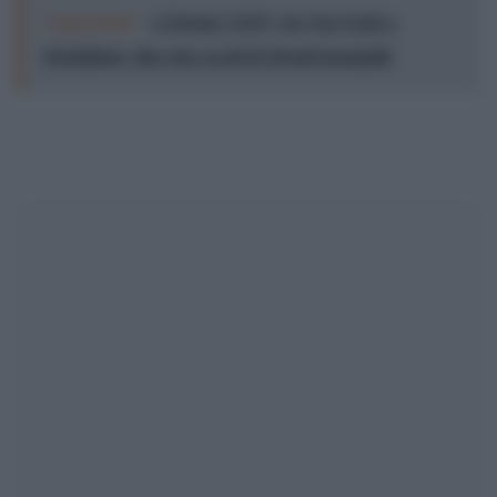
Leggi anche:
A Parma “LEI”: da Van Gogh a
Modigliani, oltre due secoli di ritratti femminili