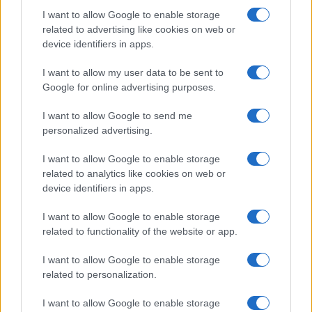
Salute
Globalist
I want to allow Google to enable storage
related to advertising like cookies on web or
Megachip
Globalscience
device identifiers in apps.
GiULia
Globalsport
I want to allow my user data to be sent to
Google for online advertising purposes.
Prima Pagina
I want to allow Google to send me
personalized advertising.
Giornale dello
Chi siamo
I want to allow Google to enable storage
Spettacolo
related to analytics like cookies on web or
Contributors
device identifiers in apps.
Wondernet
Facebook
I want to allow Google to enable storage
Giuliana Sgrena
related to functionality of the website or app.
Twitter
I want to allow Google to enable storage
Google News
related to personalization.
Mastodon
I want to allow Google to enable storage