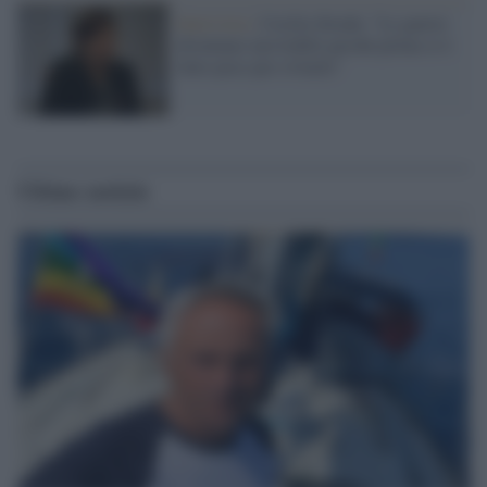
Intervista /
Cecilia Strada: "Le guerre
diventano inevitabili perché prima si è
fatto poco per evitarle"
Ultime notizie