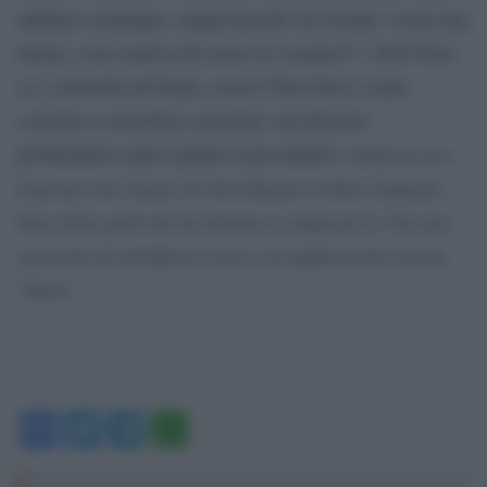
additata comunque, magari perché era tornata “come una
turista, cosa credeva di essere in vacanza?”). Però forse
si è convertita all’Islam, orrore! Però forse è stata
costretta a convertirsi, poverina! (un discorso
problematico quasi quanto il precedente).
Quindi un sacco
di persone sono contente che Silvia Romano sia libera, finalmente:
libera di fare quello che loro decidono sia meglio per lei.
Non sono
sicurissima che intendiamo la stessa cosa quando usiamo la parola
“libertà”.
Facebook
Twitter
Telegram
WhatsApp