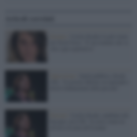
Articoli correlati
Europee /
Cecilia Strada è la più votata
nel Nord-Ovest: "E' un risultato che va
oltre ogni aspettativa"
Opposizione /
Sanità pubblica, Strada
(Pd): "Il governo Meloni sta tagliando i
diritti fondamentali delle persone"
Elezioni /
Cecilia Strada, candidata alle
Europee con il Pd: "Io avrei votato no
all'invio di armi all'Ucraina"