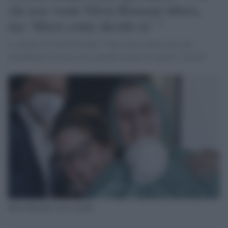
chi non vuole Silvia Romano libera,
ma ‘libera come decido io’ "
Le parole di Cecilia Strada: "Non sono sicurissima che
intendiamo la stessa cosa quando usiamo la parola "libertà".
Silvia Romano con la madre