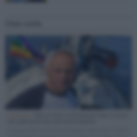
Ultime notizie
L'intervista /
Marco Croatti e la Flottilla per Gaza: le nostre
vele gonfie grazie alla sollevazione popolare
Il Senatore M5S racconta la sua esperienza sulle barche cariche di
aiuti umanitari assalite dall'esercito israeliano. Una guerra atroce,