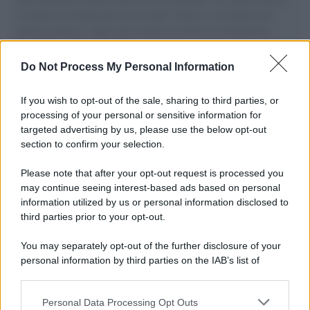
il tentativo di disumanizzazione delle vittime, il servilismo del
governo italiano e degli altri europei, il ritorno al colonialismo.
L'importanza dei movimenti.
Do Not Process My Personal Information
Palestina /
Il Board of Peace di Trump assegna il primo
contratto per un rudimentale avamposto militare a Gaza
If you wish to opt-out of the sale, sharing to third parties, or
processing of your personal or sensitive information for
targeted advertising by us, please use the below opt-out
section to confirm your selection.
L'evento /
La Sila diventa un palcoscenico naturale: nasce “A
Farla Amare Comincia Tu – Opera Sila”
Please note that after your opt-out request is processed you
may continue seeing interest-based ads based on personal
information utilized by us or personal information disclosed to
third parties prior to your opt-out.
Il ricordo /
Le radici di Francesco Guccini
You may separately opt-out of the further disclosure of your
personal information by third parties on the IAB’s list of
downstream participants.
Personal Data Processing Opt Outs
This information may also be disclosed by us to third parties