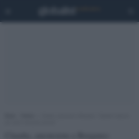
Home
>
Notizie
>
Claudia, anestesista a Bergamo: “Quando riaprono
gli occhi è una gioia enorme”
Claudia, anestesista a Bergamo: