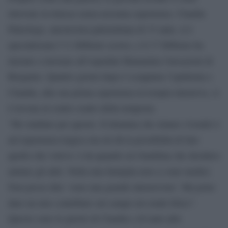
ritrovate in trincea senza nessuna esperienza. Claudia
Paleologo, anestesista palermitana di 33 anni, si è
specializzata l’11 febbraio scorso, e il 17 febbraio ha
iniziato a lavorare all’ospedale Humanitas Gavazzeni di
Bergamo. Quattro giorni dopo è scoppiata l’epidemia e
Claudia, alla sua prima esperienza in terapia intensiva, si
è trovata al centro esatto della tempesta.
“Ho studiato per questo. Il dramma che stiamo vivendo è
un’esperienza tragica ma mi dà la possibilità di fare
quello che volevo: è da quando ero bambina che desidero
aiutare gli altri. Nella mia famiglia non ci sono medici.
Non posso dire ‘sono una grande intensivista’. Ma poter
dare un mio contributo sul campo mi rende felice”.
Queste sono le parole di Claudia e di tanti altri