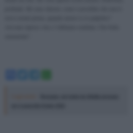
profondi. Mi sono chiesta: come è possibile che non li
avevo notati prima, quando alzavo io le palpebre?
Avevano ripreso vita e l’abbiamo estubata. Che bella
sensazione”.
Facebook
Twitter
Telegram
WhatsApp
Leggi anche:
Bergamo, un’estate da 20mila presenze
per Lazzeretto Estate 2026