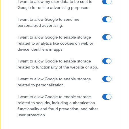
GiULia
Globalsport
I want to allow my user data to be sent to
Google for online advertising purposes.
Prima Pagina
I want to allow Google to send me
personalized advertising.
Giornale dello
Chi siamo
I want to allow Google to enable storage
Spettacolo
related to analytics like cookies on web or
Contributors
device identifiers in apps.
Wondernet
Facebook
I want to allow Google to enable storage
Giuliana Sgrena
related to functionality of the website or app.
Twitter
I want to allow Google to enable storage
Google News
related to personalization.
Mastodon
I want to allow Google to enable storage
related to security, including authentication
Cookie Policy
functionality and fraud prevention, and other
user protection.
Preferenze Privacy