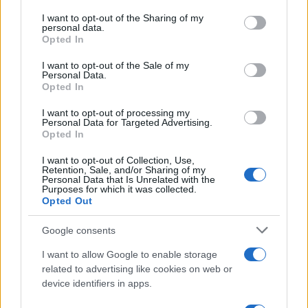
L'anniversario /
90 anni di Yves Saint Laurent, tra moda e
on the IAB’s List of Downstream Participants that may further
I want to opt-out of the Sharing of my
scandali
disclose it to other third parties.
personal data.
Opted In
Please note that this website/app uses one or more Google
services and may gather and store information including but
I want to opt-out of the Sale of my
Personal Data.
not limited to your visit or usage behaviour. You may click to
Opted In
grant or deny consent to Google and its third-party tags to
use your data for below specified purposes in below Google
I want to opt-out of processing my
consent section.
Personal Data for Targeted Advertising.
Opted In
I want to opt-out of Collection, Use,
Retention, Sale, and/or Sharing of my
Personal Data that Is Unrelated with the
Purposes for which it was collected.
Opted Out
Syndication
Culture
Google consents
Salute
Globalist
I want to allow Google to enable storage
related to advertising like cookies on web or
Megachip
Globalscience
device identifiers in apps.