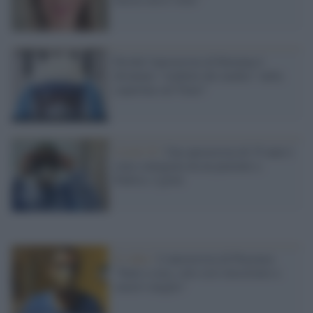
Perché l'anestesista di Ravenna è
diventato "simbolo dei medici" nella
copertina sul Time?
Covid-19 /
Una anestesista di 35 anni è
stata contagiata da un paziente a
Padova: è grave
Il video /
L'anestesista di Piacenza:
"State a casa, solo così riusciremo a
curarvi meglio"