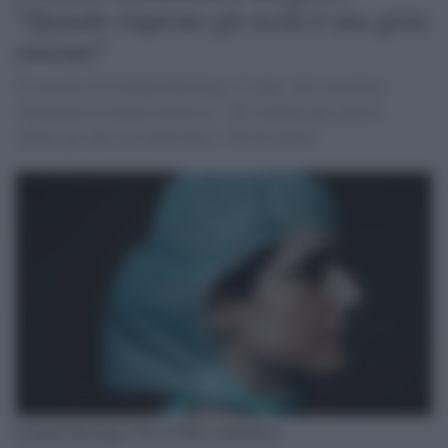
"Quando riaprono gli occhi è una gioia
enorme"
Il racconto di Claudia Paleologo, 33 anni, alla sua prima
esperienza in terapia intensiva: "Ho studiato per questo,
aiutare gli altri mi rende felice. Non ho paura"
Claudia Paleologo. Foto di Maki Galimberti.