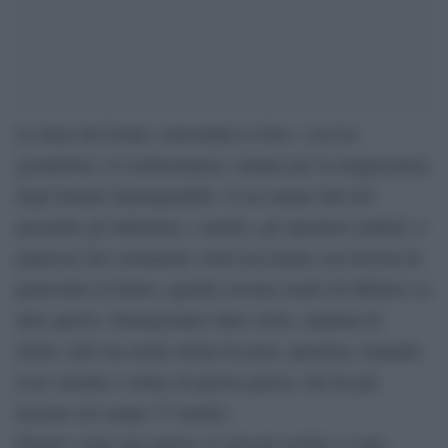
La linea del fronte, nonostante le foto, i servizi
gornalistici, le testimonianze, rimane per la maggioranza
degli italiani inimmginabile. Cosa stanno davvero
passando gli infermieri, i medici, gli operatori sanitari, è
qualcosa che certamente verrà raccontato con dovizia di
particolari in futuro, quando avremo modo di riflettere su
tutto questo. Emergeranno tante storie, migliaia di
dolori, lutti ma anche attimi di gioia, speranza, umanità.
Loro saranno i reduci di questa guerra, che ha già
lasciato sul campo 77 medici.
Proprio come una guerra, le giovani reclute si sono