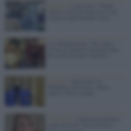
Pandemia /
L'anestesista: "Terapie
intensive sotto pressione ma ci sono
segnali di miglioramento vicino"
L'ira dell'anestesista: "Non voglio
rivivere gli ultimi tre mesi per colpa
dei cretini che fanno l'aperitivo"
La storia /
"Autoritratto" di
Maddalena, anestesista, vittima
numero 145 tra i medici
Coronavirus /
L'anestesista del primo
malato di Covid: "Da sola faccia a
faccia con il virus"