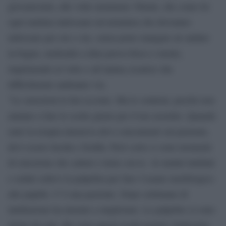
giovanissimi, alle volte nemmeno 30enni, che come lei
ogni mattina indossano un’armatura che dovranno
indossare per ore e ore, senza poter mangare né andare
in bagno, mettendo a dura prova fisico e mente,
imprimendo al volto e all’anima cicatrici che
difficilmente andranno via.
“Le emozioni le hai eccome. Ma le contieni, perché non
aiutano a fare le scelte giuste per il tuo assistito. Quando
entri in terapia intensiva devi concentrarti sul paziente,
devi essere lucida e fredda. Però certo ci sono momenti
di emozione che catturi e tiene con te. Ai malati intubati
e sedati sollevi la palpebra per fare l’esame morfologico
alle pupille. C’è una paziente. Dopo settimane di
intubazione ha iniziato a migliorare. Le palpebre si sono
alzate da sole. Ho visto questi occhi azzurri, bellissimi,