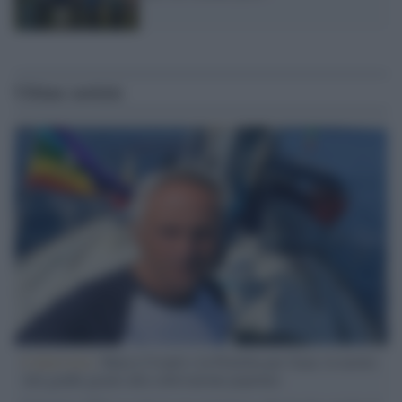
Ultime notizie
L'intervista /
Marco Croatti e la Flottilla per Gaza: le nostre
vele gonfie grazie alla sollevazione popolare