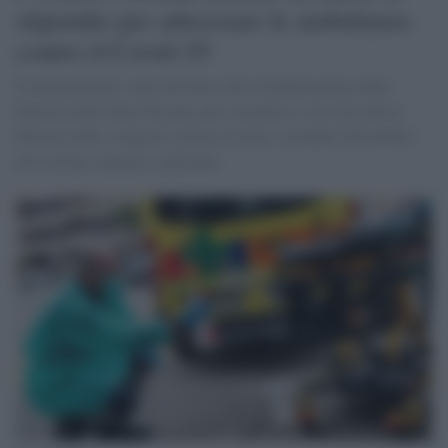
stipendio per attrezzare le ambulanze
contro il Covid-19
Il finanziamento verrà devoluto alla Confederazione delle
Misericordie della Toscana, per sostenere il servizio che le
Misericordie svolgono a favore di tutti i cittadini nell'ambito
del sistema sanitario regionale.