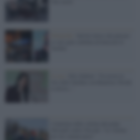
Otto morti
Polemiche /
Salvini invece che pensare
ai suoi guai continua ad attaccare le
Sardine
Il caso /
Elly Schlein: "Un errore la
foto delle Sardine con Benetton. Perché
la destra..."
I familiari delle vittime del ponte
Morandi contro Toscani: "Le vittime
per lui contano poco"