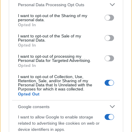
Personal Data Processing Opt Outs
This information may also be disclosed by us to third parties
Il lutto /
Addio a Livio Berruti, leggenda dello sprint
on the IAB’s List of Downstream Participants that may further
I want to opt-out of the Sharing of my
italiano
disclose it to other third parties.
personal data.
Opted In
Please note that this website/app uses one or more Google
services and may gather and store information including but
I want to opt-out of the Sale of my
Personal Data.
not limited to your visit or usage behaviour. You may click to
Opted In
grant or deny consent to Google and its third-party tags to
use your data for below specified purposes in below Google
I want to opt-out of processing my
consent section.
Personal Data for Targeted Advertising.
Opted In
I want to opt-out of Collection, Use,
Retention, Sale, and/or Sharing of my
Personal Data that Is Unrelated with the
Purposes for which it was collected.
Opted Out
Syndication
Culture
Google consents
Salute
Globalist
I want to allow Google to enable storage
related to advertising like cookies on web or
Megachip
Globalscience
device identifiers in apps.