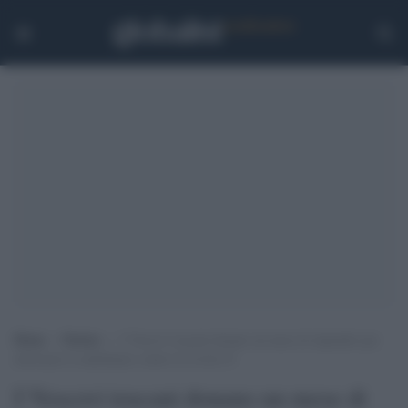
Home
>
Notizie
>
I Vescovi toscani donano un mese di stipendio per
attrezzare le ambulanze contro il Covid-19
I Vescovi toscani donano un mese di