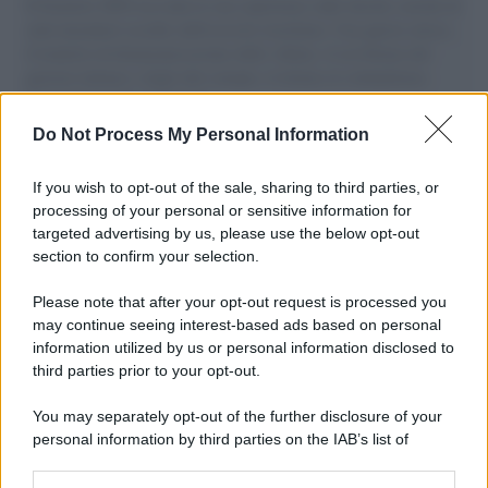
Il Senatore M5S racconta la sua esperienza sulle barche cariche di
aiuti umanitari assalite dall'esercito israeliano. Una guerra atroce,
il tentativo di disumanizzazione delle vittime, il servilismo del
governo italiano e degli altri europei, il ritorno al colonialismo.
L'importanza dei movimenti.
Do Not Process My Personal Information
Il conflitto /
L'accordo di Hormuz garantirebbe all'Iran una
vittoria geopolitica senza precedenti
If you wish to opt-out of the sale, sharing to third parties, or
processing of your personal or sensitive information for
targeted advertising by us, please use the below opt-out
section to confirm your selection.
Cultura /
Nel cuore delle Marche un viaggio itinerante tra
design, arte, musica e antichi mestieri
Please note that after your opt-out request is processed you
may continue seeing interest-based ads based on personal
information utilized by us or personal information disclosed to
third parties prior to your opt-out.
Poker online gratis: come iniziare, conoscere il gioco e fare
You may separately opt-out of the further disclosure of your
pratica
personal information by third parties on the IAB’s list of
downstream participants.