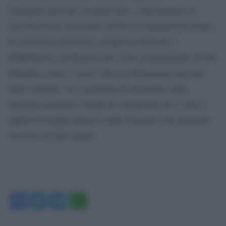
Il progetto prevede, in particolare, l’allestimento in
ciascun mezzo di un letto mobile di rianimazione dotato
di ventilatori polmonari, pompe ad infusione e
defibrillatore, predisposto per il bio-contenimento ad alta
intensità, come lo sono i letti di rianimazione presenti
negli ospedali. Ciò consentirà di trasportare nella
massima sicurezza i malati di coronavirus tra e verso i
reparti di terapia intensiva della Toscana o da un pronto
soccorso ad altri reparti.
Facebook
Twitter
Telegram
WhatsApp