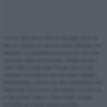
I Vescovi della Diocesi della Toscana hanno deciso di
dare un contributo per attrezzare alcune ambulanze con i
dispositivi e le strumentazioni necessari per intervenire
sui pazienti affetti da Coronavirus. Al fondo devoluto
dalla Conferenza Episcopale Toscana, ogni vescovo
contribuirà devolvendo un mese del proprio stipendio.
Il finanziamento verrà devoluto alla Confederazione delle
Misericordie della Toscana, per sostenere il servizio che
le Misericordie svolgono a favore di tutti i cittadini
nell’ambito del sistema sanitario regionale.