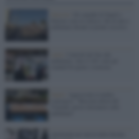
Omicron /
Gli ospedali di Napoli e
Palermo sono al collasso: file di auto e
ambulanze davanti ai pronto soccorso
sanità /
Controlli dei Nas alle
ambulanze: oltre il 10% sotto gli
standard di igiene e sicurezza
Napoli /
Aggressioni ai medici,
Lamorgese: "Massima allerta del
Viminale, presto telecamere sulle
ambulanze"
Autobomba nel sud est della Turchia.