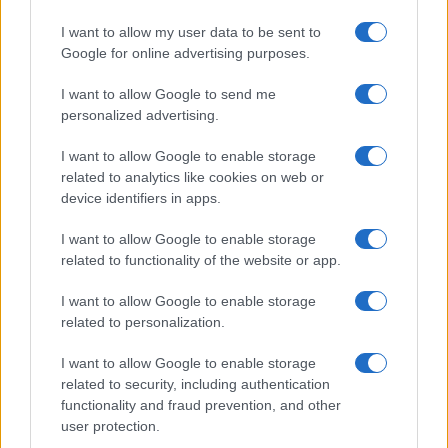
GiULia
Globalsport
I want to allow my user data to be sent to
Google for online advertising purposes.
Prima Pagina
I want to allow Google to send me
personalized advertising.
Giornale dello
Chi siamo
I want to allow Google to enable storage
Spettacolo
related to analytics like cookies on web or
Contributors
device identifiers in apps.
Wondernet
Facebook
I want to allow Google to enable storage
Giuliana Sgrena
related to functionality of the website or app.
Twitter
I want to allow Google to enable storage
Google News
related to personalization.
Mastodon
I want to allow Google to enable storage
related to security, including authentication
Cookie Policy
functionality and fraud prevention, and other
user protection.
Preferenze Privacy