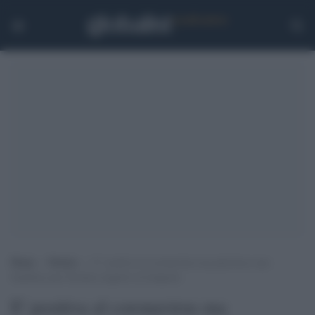
Home
>
Notizie
>
E’ positiva al coronavirus ma partorisce una
bambina (per fortuna) negativa al tampone
E' positiva al coronavirus ma