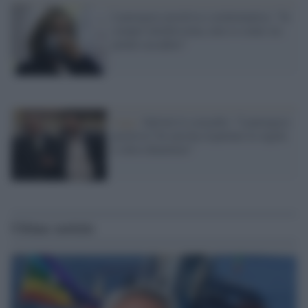
Lamorgese positiva e asintomatica: "Io
sempre attentissima, non so come sia
potuto accadere"
Lega /
Salvini lo sciacallo: "Lamorgese
positiva? Se non ha rispettato le regole
si deve dimettere"
Ultime notizie