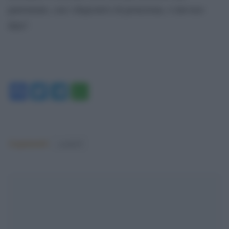
partoriente, con i dispositivi di protezione, è davvero
dura”.
Facebook
Twitter
Telegram
WhatsApp
Argomenti:
covid-19