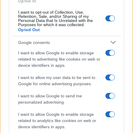
Opted In
I want to opt-out of Collection, Use,
Retention, Sale, and/or Sharing of my
Personal Data that Is Unrelated with the
Purposes for which it was collected.
Opted Out
Syndication
Culture
Google consents
Salute
Globalist
I want to allow Google to enable storage
related to advertising like cookies on web or
Megachip
Globalscience
device identifiers in apps.
GiULia
Globalsport
I want to allow my user data to be sent to
Google for online advertising purposes.
Prima Pagina
I want to allow Google to send me
personalized advertising.
Giornale dello
Chi siamo
I want to allow Google to enable storage
Spettacolo
related to analytics like cookies on web or
Contributors
device identifiers in apps.
Wondernet