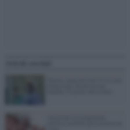
Articoli correlati
Palermo, malata di Covid-19 e in coma
farmacologico dà alla luce una
bambina: è la prima volta in Italia
Una giovane tossicodipendente
partorisce un bimbo già in astinenza da
eroina