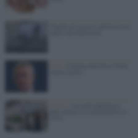
Tragedia nel sassarese: partorisce in un
tugurio una bimba morta
Storie /
Il dramma della Siria e l'Italia
cafona è egoista
Palermo /
Una madre abbandona la
figlia neonata: era risultata positiva al
Covid