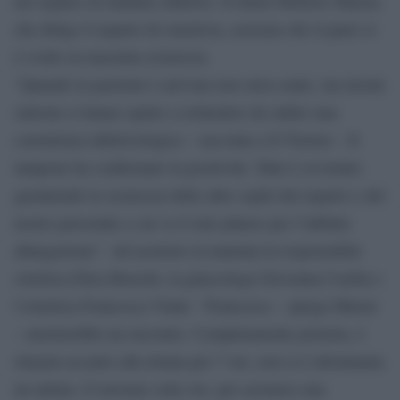
nel reparto di malattie infettive. Il dottor Roberto Marrai,
che dirige il reparto di ostetricia, assicura che il parto si
è svolto in massima sicurezza.
“Quando la paziente è arrivata non stava male, ma alcuni
sintomi ci hanno spinto a richiedere da subito una
consulenza infettivologica – racconta a Il Tirreno – Il
tampone ha confermato la positività. Tutto è avvenuto
garantendo la sicurezza delle altre ospiti del reparto e del
nostro personale a cui va il mio plauso per l’infinita
abnegazione”. Ad assistere la mamma la responsabile
ostetrica Elisa Bruschi, la ginecologa Giovanna Casilla e
l’ostetrica Francesca Vitale. “Francesca – spiega Marrai
– meriterebbe un encomio. Completamente protetta, è
rimasta accanto alla donna per 7 ore, non si è allontanata
un attimo. E lavorare sette ore, per assistere una