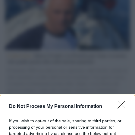
L'intervista /
Marco Croatti e la Flottilla per Gaza: le nostre
vele gonfie grazie alla sollevazione popolare
Il Senatore M5S racconta la sua esperienza sulle barche cariche di
aiuti umanitari assalite dall'esercito israeliano. Una guerra atroce,
il tentativo di disumanizzazione delle vittime, il servilismo del
governo italiano e degli altri europei, il ritorno al colonialismo.
L'importanza dei movimenti.
Do Not Process My Personal Information
Tel Aviv /
La “vittoria totale” di Israele significa una guerra
senza fine
If you wish to opt-out of the sale, sharing to third parties, or
processing of your personal or sensitive information for
targeted advertising by us, please use the below opt-out