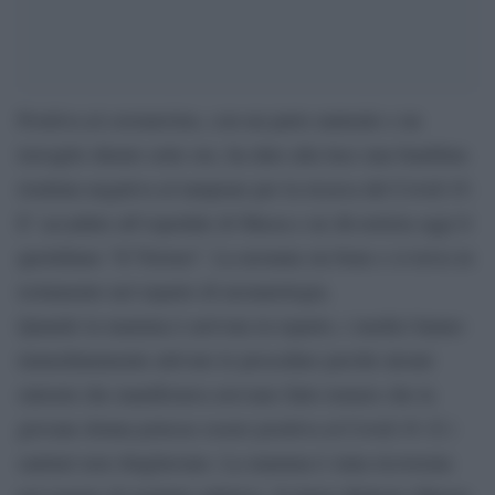
Positiva al coronavirus, con un parto naturale e un
travaglio durato sette ore, ha dato alla luce una bambina
risultata negativa al tampone per la ricerca del Covid-19.
E’ accaduto all’ospedale di
Massa
e ne dà notizia oggi il
quotidiano “Il Tirreno”. La neonata sta bene e si trova in
isolamento nel reparto di neonatologia.
Quando la mamma è arrivata in reparto, i medici hanno
immediatamente attivato le procedure perché alcuni
sintomi che manifestava avevano fatto temere che la
giovane donna potesse essere positiva al Covid-19. E i
sanitari non sbagliavano. La mamma è stata ricoverata