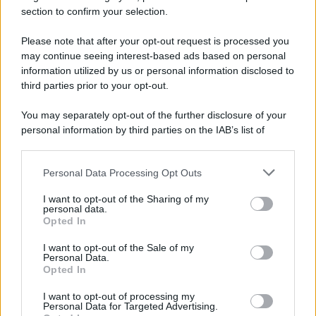
section to confirm your selection.
Vangelo /
La vita si intreccia con le paure come il giorno
succede alla notte
Please note that after your opt-out request is processed you
may continue seeing interest-based ads based on personal
information utilized by us or personal information disclosed to
third parties prior to your opt-out.
La scoperta /
Oplontis, le vittime dell’eruzione del Vesuvio
You may separately opt-out of the further disclosure of your
furono più numerose del previsto
personal information by third parties on the IAB’s list of
downstream participants.
Personal Data Processing Opt Outs
This information may also be disclosed by us to third parties
Il medagliere /
Europei di nuoto: Pellecani guida una super
on the IAB’s List of Downstream Participants that may further
I want to opt-out of the Sharing of my
Italia
disclose it to other third parties.
personal data.
Opted In
Please note that this website/app uses one or more Google
services and may gather and store information including but
I want to opt-out of the Sale of my
Personal Data.
not limited to your visit or usage behaviour. You may click to
Opted In
grant or deny consent to Google and its third-party tags to
use your data for below specified purposes in below Google
I want to opt-out of processing my
consent section.
Personal Data for Targeted Advertising.