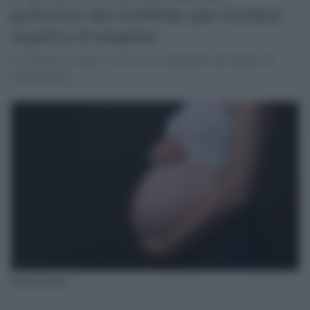
partorisce una bambina (per fortuna)
negativa al tampone
La neonata sta bene e si trova in isolamento nel reparto di
neonatologia.
Donna incinta