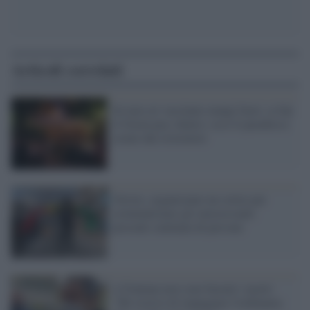
Articoli correlati
Se non sei vaccinato mangi fuori, se hai
il Green pass dentro: ecco il paradosso
creato dai ristoratori
Orrore, organizzano un corteo per
criminalizzare gli omosessuali:
presenti centinaia di persone
A Fontana non sono bastati i morti:
"Mi riservo di impugnare l'ordinanza