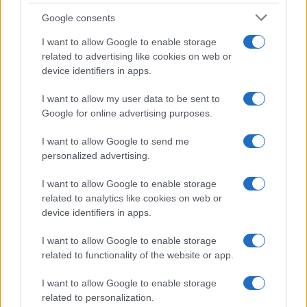
Syndication
Culture
Google consents
Salute
Globalist
I want to allow Google to enable storage
related to advertising like cookies on web or
Megachip
Globalscience
device identifiers in apps.
GiULia
Globalsport
I want to allow my user data to be sent to
Google for online advertising purposes.
Prima Pagina
I want to allow Google to send me
personalized advertising.
Giornale dello
Chi siamo
I want to allow Google to enable storage
Spettacolo
related to analytics like cookies on web or
Contributors
device identifiers in apps.
Wondernet
Facebook
I want to allow Google to enable storage
Giuliana Sgrena
related to functionality of the website or app.
Twitter
I want to allow Google to enable storage
Google News
related to personalization.