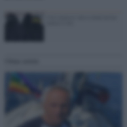
L'Isis minaccia: tutte le donne devono
mettere il velo
Ultime notizie