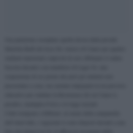
Una punizione esemplare quella decisa dalla preside
Mariella Rulfi del liceo De Amicis di Cuneo per quattro
studenti minorenni colpevoli di aver effettuato il saluto
fascista davanti a un manifesto di Lager Ss: una
sospensione di sei giorni che però gli studenti non
passeranno a casa, ma saranno impegnati in un percorso
educativo per studiare la Resistenza (di cui Cuneo è,
peraltro, medaglia d’oro) e le leggi razziali.
I fatti risalgono a febbraio: al suono della campanella
dell’intervallo, i ragazzini si sono disposti davanti a una
foto che ritraeva le Ss, lì affissa in occasione della