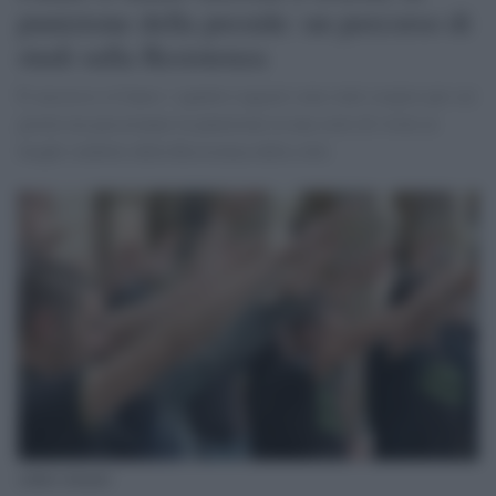
punizione della preside: un percorso di
studi sulla Resistenza
È successo a Cuneo: i quattro ragazzi sono stati sospesi per sei
giorni ma passeranno la punizione in una serie di visite ai
luoghi simbolo della Resistenza della città
saluto romano