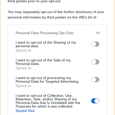
third parties prior to your opt-out.
Il ricordo /
Quando Guccini raccontava le "Cronache
You may separately opt-out of the further disclosure of your
epafaniche": l'intervista all'artista che si definiva un
personal information by third parties on the IAB’s list of
'narratore'
downstream participants.
Personal Data Processing Opt Outs
This information may also be disclosed by us to third parties
Lo studio /
Disinformazione russa e destra: anche la
on the IAB’s List of Downstream Participants that may further
I want to opt-out of the Sharing of my
macchina propagandistica di Putin dietro la crisi di Ceuta
disclose it to other third parties.
personal data.
Opted In
Please note that this website/app uses one or more Google
services and may gather and store information including but
I want to opt-out of the Sale of my
Personal Data.
not limited to your visit or usage behaviour. You may click to
Opted In
grant or deny consent to Google and its third-party tags to
use your data for below specified purposes in below Google
I want to opt-out of processing my
consent section.
Personal Data for Targeted Advertising.
Opted In
I want to opt-out of Collection, Use,
Retention, Sale, and/or Sharing of my
Personal Data that Is Unrelated with the
Purposes for which it was collected.
Opted Out