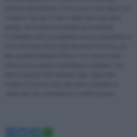
Giornata della Memoria. Il loro gesto è stato ripreso con
i telefoni e alla fine il video è finito nelle mani della
preside, che ha deciso di prendere provvedimenti.
Il calendario della loro punizione prevede innanzitutto la
visita all’Istituto storico della Resistenza di Cuneo, poi
alla comunità Emmaus di Boves, una visita al centro
cuneese di accoglienza straordinaria ai migranti e per
finire il Sacrario della Madonna drgli Alpini sulla
Collina di Cervasca, dove ogni anno si radunano le
‘penne nere’ per comemmorare i caduti in guerra.
Facebook
Twitter
Telegram
WhatsApp