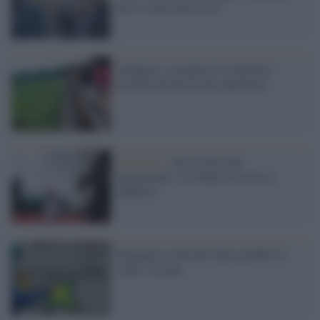
che ci vede zona rossa"
Giappone, scomparso il bambino
lasciato nel bosco per punizione
Indonesia /
Sesso fuori dal
matrimonio: tre donne frustate in
pubblico
Singapore, tedeschi fanno graffiti in
treno: frustati