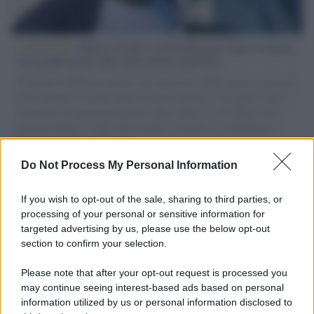
L'intervista /
Marco Croatti e la Flottilla per Gaza: le nostre
vele gonfie grazie alla sollevazione popolare
Il Senatore M5S racconta la sua esperienza sulle barche cariche di
aiuti umanitari assalite dall'esercito israeliano. Una guerra atroce,
il tentativo di disumanizzazione delle vittime, il servilismo del
governo italiano e degli altri europei, il ritorno al colonialismo.
L'importanza dei movimenti.
Do Not Process My Personal Information
L'attesa /
Un estate di calcio: tra Mondiali e Serie A
If you wish to opt-out of the sale, sharing to third parties, or
processing of your personal or sensitive information for
targeted advertising by us, please use the below opt-out
section to confirm your selection.
Musica /
Al maestro Francesco Guccini
Please note that after your opt-out request is processed you
may continue seeing interest-based ads based on personal
information utilized by us or personal information disclosed to