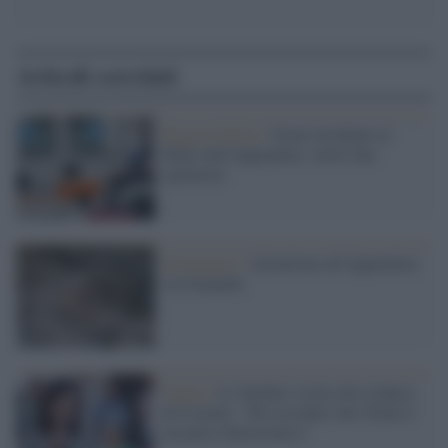
Articoli correlati
Reggio Emilia /
Grave incidente al
Rally dell'Appennino: morti due
spettatori
Emergenza /
Attenzione all'Appennino:
sta franando
Puglia /
Le Sardine vicine alla sindaca
di Lizzano: "Ha ricordato che l'Italia è
un paese democratico"