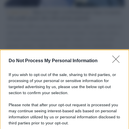
L'intervista /
Marco Croatti e la Flottilla per Gaza: le nostre
vele gonfie grazie alla sollevazione popolare
Il Senatore M5S racconta la sua esperienza sulle barche cariche di
aiuti umanitari assalite dall'esercito israeliano. Una guerra atroce,
il tentativo di disumanizzazione delle vittime, il servilismo del
governo italiano e degli altri europei, il ritorno al colonialismo.
L'importanza dei movimenti.
Do Not Process My Personal Information
Tendenze /
Sale il numero degli acquisti online in Europa e
aumentano le vendite di articoli second hand
If you wish to opt-out of the sale, sharing to third parties, or
processing of your personal or sensitive information for
targeted advertising by us, please use the below opt-out
section to confirm your selection.
Pd /
Un partito progressista e di sinistra che si spacca sul
riarmo ha un serio problema
Please note that after your opt-out request is processed you
may continue seeing interest-based ads based on personal
information utilized by us or personal information disclosed to
third parties prior to your opt-out.