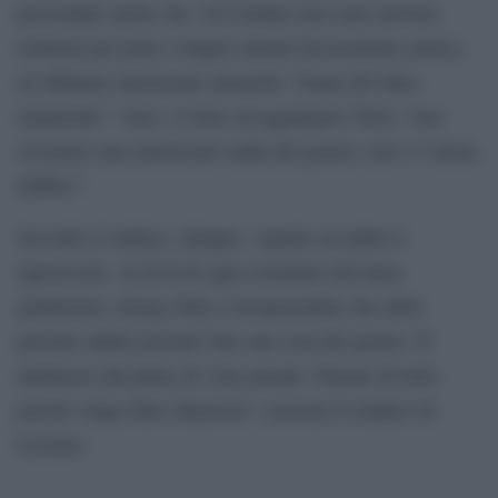
precisando anche che “al Comune non sono arrivate
richieste per poter svolgere alcuna rievocazione storica,
né abbiamo autorizzato alcunche’. Erano del tutto
inaspettati”. Anzi, ci tiene ad aggiungere Torri, “non
avremmo mai autorizzato nulla del genere, non c’è alcun
dubbio”.
Secondo il sindaco, dunque, “quanto accaduto è
riprovevole. Al di là di ogni eventuale rilevanza
giudiziaria, ritengo folle e irresponsabile che delle
persone adulte possano fare una cosa del genere. E’
delittuoso dal punto di vista morale. Faremo di tutto
perché venga fatta chiarezza”, assicura il sindaco di
Lizzano.