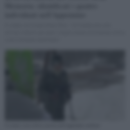
Memoria: identificati i quattro
individuati nell'Appennino
Il sindaco di Lizzano Elena Torri: "al Comune non sono
arrivate richieste per poter svolgere alcuna rievocazione storica
e non l'avremmo autorizzato".
Un uomo con la divisa nazista nell'Appennino emiliano