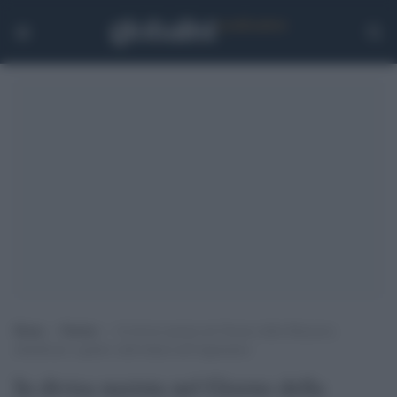
Home
>
Notizie
>
In divisa nazista nel Giorno della Memoria:
identificati i quattro individuati nell’Appennino
In divisa nazista nel Giorno della