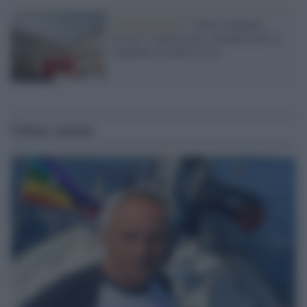
L'inaugurazione /
Cuneo inaugura
Esseci: il nuovo polo culturale nell’ex
ospedale di Santa Croce
Ultime notizie