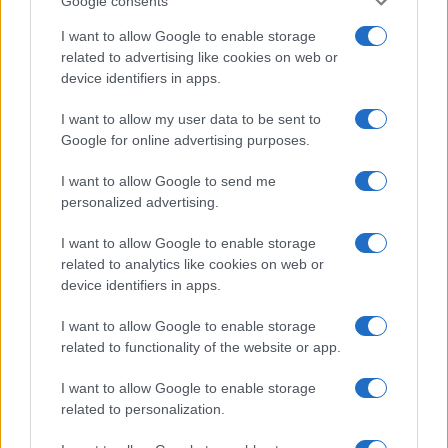
Google consents
Salute
Globalist
I want to allow Google to enable storage
related to advertising like cookies on web or
Megachip
Globalscience
device identifiers in apps.
GiULia
Globalsport
I want to allow my user data to be sent to
Google for online advertising purposes.
Prima Pagina
I want to allow Google to send me
personalized advertising.
Giornale dello
Chi siamo
I want to allow Google to enable storage
Spettacolo
related to analytics like cookies on web or
Contributors
device identifiers in apps.
Wondernet
Facebook
I want to allow Google to enable storage
Giuliana Sgrena
related to functionality of the website or app.
Twitter
I want to allow Google to enable storage
Google News
related to personalization.
Mastodon