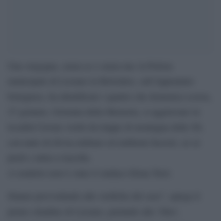
Una vergogna, senza se e senza ma: la Polizia
municipale di Lizzano in Belvedere, sull’Appennino
bolognese, ha identificato i quattro che domenica scorsa,
27 gennaio, Giornata della Memoria, si aggiravano in
località Cavone vestiti da truppe di montagna delle SS,
con tanto di divisa militare ed emblemi fascisti, sci ai
piedi e mitra a tracolla.
A renderlo noto è stato il sindaco Elena Torri.
Stiamo provvedendo alle verifiche del caso”, spiega il
primo cittadino di Lizzano, parlando alla ‘Dire’,