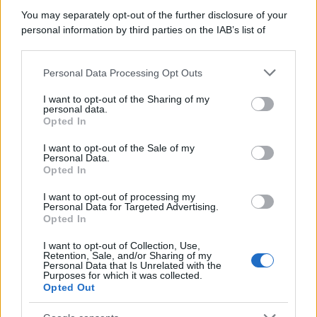
Il caso /
Trump ha quasi esaurito l'arsenale Usa, ma il
You may separately opt-out of the further disclosure of your
tycoon smentisce
personal information by third parties on the IAB’s list of
downstream participants.
Personal Data Processing Opt Outs
This information may also be disclosed by us to third parties
La banca /
Caso Mps: i pm milanesi ora vogliono vederci
on the IAB’s List of Downstream Participants that may further
I want to opt-out of the Sharing of my
chiaro sulle “chat” tra un dirigente del Mef e alcuni ministri
disclose it to other third parties.
personal data.
Opted In
Please note that this website/app uses one or more Google
services and may gather and store information including but
I want to opt-out of the Sale of my
Personal Data.
not limited to your visit or usage behaviour. You may click to
Opted In
grant or deny consent to Google and its third-party tags to
use your data for below specified purposes in below Google
I want to opt-out of processing my
consent section.
Personal Data for Targeted Advertising.
Opted In
I want to opt-out of Collection, Use,
Retention, Sale, and/or Sharing of my
Personal Data that Is Unrelated with the
Purposes for which it was collected.
Opted Out
Syndication
Culture