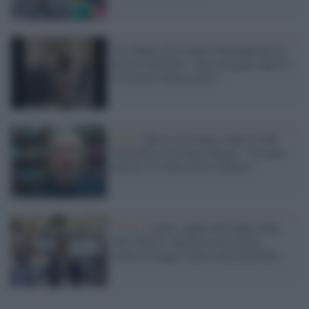
La sindaca di Lizzano furibonda per la
messa omofoba: "Una vergogna, questo
è un paese democratico"
Lgbt /
Messa a Lizzano contro il ddl
omofobia, il teologo Maggi: "Vicenda
penosa, la Chiesa non è questo"
Video /
I preti, quelli che fanno male
alla Chiesa: organizza un rosario
contro la legge contro omotransfobia