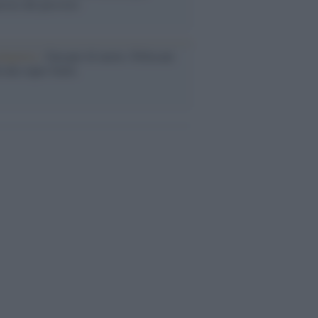
rose del previsto
dagliere /
Europei di nuoto: Pellecani
 una super Italia