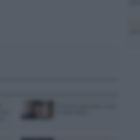
nume
Il me
guida
i
Un mostro americano: storia
 non
di Adam Mayes
al