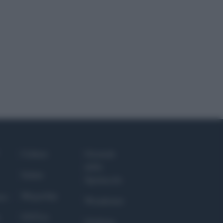
Culture
Giornale
dello
Salute
Spettacolo
Megachip
nce
Wondernet
GiULia
Giuliana