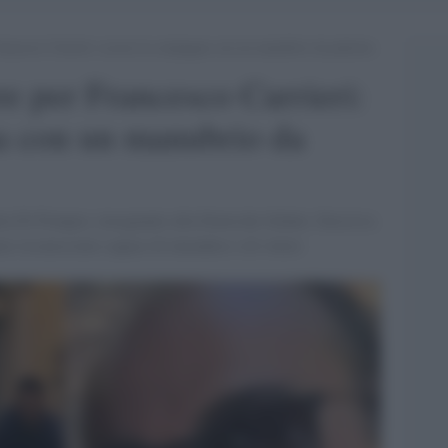
rancesco Carrieri: uccise la compagna con un manubrio da palestra
re per Francesco Carrieri:
a con un manubrio da
ela Di Pompeo, insegnante alla Deutsche Schule. Decisiva
ato riconosciuto capace di intendere e di volere