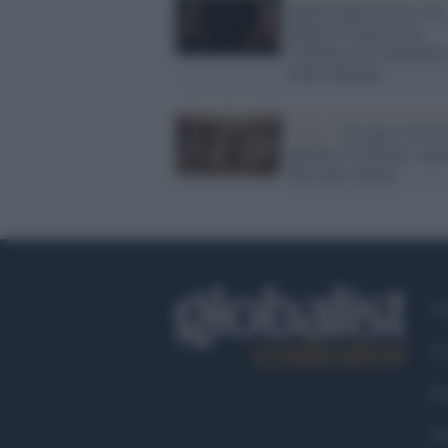
Aperta palestra per sole
donne a Venezia con
l'obiettivo di combattere
body shaming
Virus /
Focolaio Covid 
palestra di Milano: spu
altri due contagi
Ch
Co
Fa
Tw