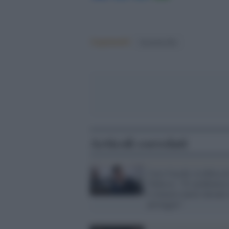
Argomenti:
femminicidio
Articoli correlati
Caso Cucchi, la difesa d
Tedesco: "Il carabiniere
è rimasto inerte davanti 
pestaggio"