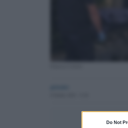
Francesco Carrieri
globalist
8 Ottobre 2018 - 13.26
Do Not Pr