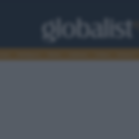
omia
Intelligence
Media
Ambiente
Cultura
Scienza