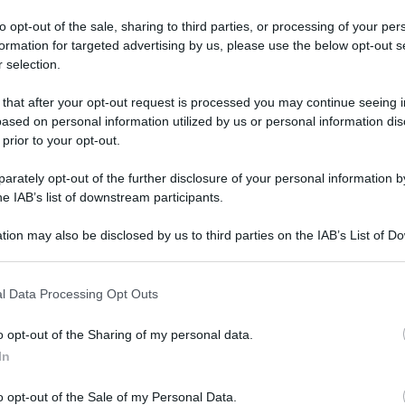
to opt-out of the sale, sharing to third parties, or processing of your per
formation for targeted advertising by us, please use the below opt-out s
 selection.
 that after your opt-out request is processed you may continue seeing i
ased on personal information utilized by us or personal information dis
 prior to your opt-out.
rately opt-out of the further disclosure of your personal information by
he IAB’s list of downstream participants.
Carrieri, il direttore di banca di 56 anni, che il
ccise per gelosia la sua compagna Michela Di
tion may also be disclosed by us to third parties on the IAB’s List of 
 that may further disclose it to other third parties.
del Babuino, in pieno centro storico a Roma.
 that this website/app uses one or more Google services and may gath
a Tamburelli al termine dell’udienza del
l Data Processing Opt Outs
including but not limited to your visit or usage behaviour. You may click 
bbreviato a piazzale Clodio. Disposto anche il
 to Google and its third-party tags to use your data for below specifi
o opt-out of the Sharing of my personal data.
ogle consent section.
ti in vista della decisione del giudice civile che
In
el risarcimento.
o opt-out of the Sale of my Personal Data.