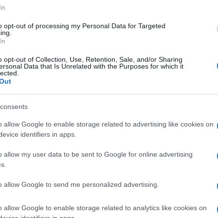
alla Deutsche Schule, fu uccisa per gelosia da
In
la con un manubrio da palestra. La donna, 47
to opt-out of processing my Personal Data for Targeted
ing.
aggio 2017. Quella notte, in un appartamento in
In
, dirigente della Banca Popolare, stavano andando
o opt-out of Collection, Use, Retention, Sale, and/or Sharing
ca un anno, ciascuno con figli da una storia
Ulti
ersonal Data that Is Unrelated with the Purposes for which it
lected.
soli in casa. Carrieri, descritto come un uomo
Out
mplicato per la depressione. Alti e bassi anche
consents
icorrere a terapie. Michela gli è sempre accanto.
o allow Google to enable storage related to advertising like cookies on
tato e nella quotidianità. Ci sono liti ma il loro
evice identifiers in apps.
lla sera il cellulare di lei vibra per un
o allow my user data to be sent to Google for online advertising
gere. Non sono i figli, ma un ex. Questo bastò a
s.
uzione dell’omicidio fatta dal pm Pantaleo
L'int
to allow Google to send me personalized advertising.
a e stretta alla gola mentre è a letto. Carrieri
Gaza:
solle
ody building. La donna non ha il tempo di
o allow Google to enable storage related to analytics like cookies on
evice identifiers in apps.