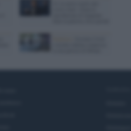
Al via nuove regole anti-
covid a Seul: vietata la
 il
riproduzione di Gangnam
Style in palestra. Ecco perché
in
Pandemia /
Focolaio Covid
ntano
(variante indiana compresa)
in una palestra di Milano
Syndication
i siamo
ntributors
Globalist
cebook
Globalscie
itter
Globalsport