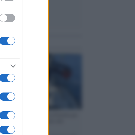
me notizie
ervista /
Marco Croatti e la Flottilla per
 le nostre vele gonfie grazie alla
vazione popolare