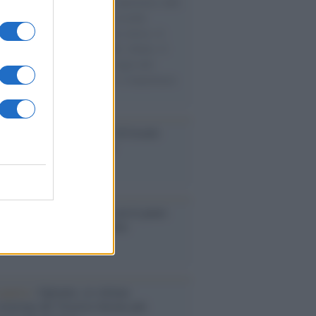
natore M5S racconta la sua esperienza sulle
e cariche di aiuti umanitari assalite
sercito israeliano. Una guerra atroce, il
ivo di disumanizzazione delle vittime, il
ismo del governo italiano e degli altri
ei, il ritorno al colonialismo. L'importanza
ovimenti.
Aviv /
La “vittoria totale” di Israele
fica una guerra senza fine
elo /
La vita si intreccia con le paure
il giorno succede alla notte
operta /
Oplontis, le vittime
eruzione del Vesuvio furono più