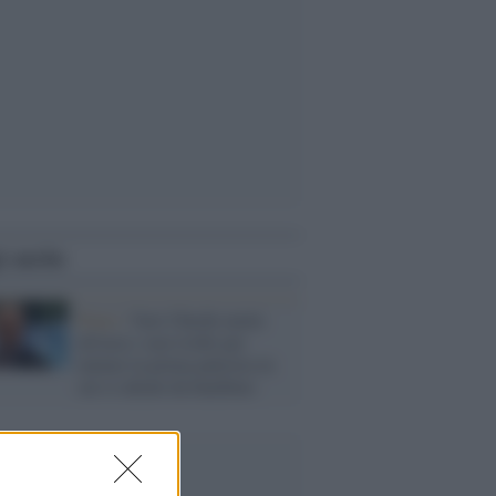
i anche
Prato /
Yuri Chechi mette
all'asta i suoi trofei per
aiutare la prima palestra in
cui si allenò da bambino