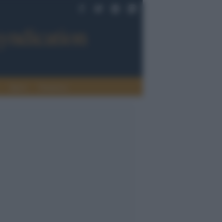
Sport
Tendenze