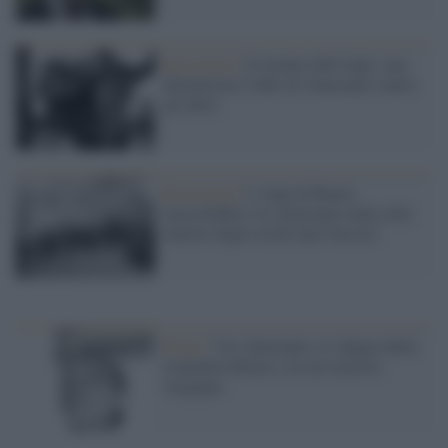
Resistenza /
Il monito dell'Anpi: mai
dimenticare l'odio di Almirante contro
gli ebrei
Resistenza /
L'Anpi di Roma:
inaccettabile via Almirante nella città
martire degli eccidi nazi-fascisti
Roma /
Via Almirante, lo sdegno della
comunità ebraica: era un razzista,
vergogna