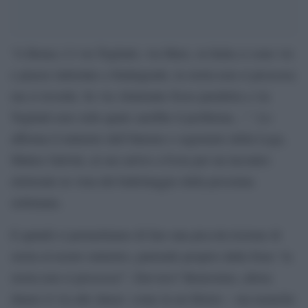
“A Roma c’è via Togliatti, via Marx, in Italia ci sono vie
e piazze intitolate a Stalingrado, la storia non si processa
ma si ricorda. Se via Almirante fosse parallela a via
Togliatti non vedo quale sarebbe il problema…”. Lo
afferma il ministro dell’Interno e segretario della Lega,
Matteo Salvini, al suo arrivo a Ivrea per un incontro
elettorale in vista del ballottaggio della prossima
settimana.
E quindi ci permettiamo di fare una piccola lezione di
storia al nostro ministro, partendo proprio dalla frase ‘la
storia non si processa?’. Davvero? Benissimo, allora
diamo il via alle danze: come in un fittizio – ma neanche