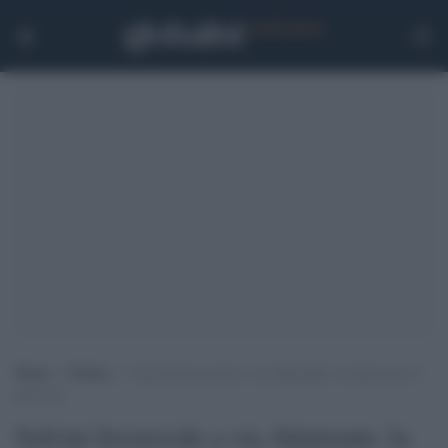
Home
>
Notizie
>
Salvini favorevole a via Almirante: la storia non si
processa
Salvini favorevole a via Almirante: la