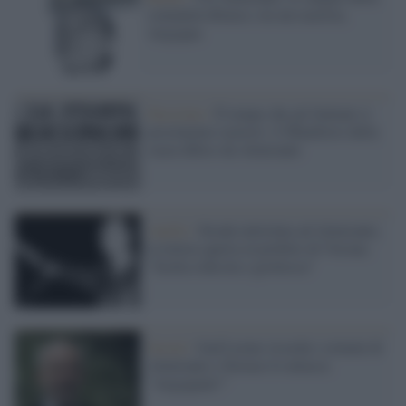
comunità ebraica: era un razzista,
vergogna
Fascismo /
È tempo che gli Italiani si
proclamino razzisti: il Manifesto della
razza difeso da Almirante
Antifa /
Strada intitolata ad Almirante,
la lettera aperta al prefetto di Verona:
"Scelta ridicola e grottesca"
Social /
Gad Lerner ricorda i crimini di
Almirante e Storace lo attacca:
"vergognati!"