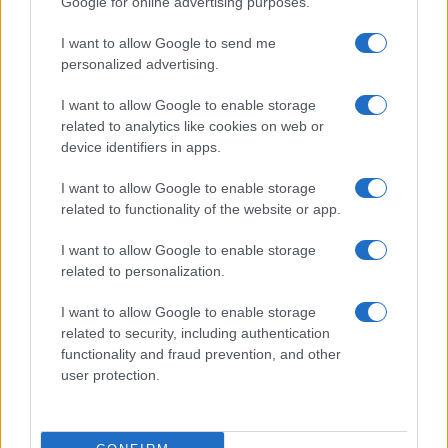
Google for online advertising purposes.
Prima Pagina
I want to allow Google to send me
personalized advertising.
Giornale dello
Chi siamo
I want to allow Google to enable storage
Spettacolo
related to analytics like cookies on web or
Contributors
device identifiers in apps.
Wondernet
Facebook
I want to allow Google to enable storage
Giuliana Sgrena
related to functionality of the website or app.
Twitter
I want to allow Google to enable storage
Google News
related to personalization.
Mastodon
I want to allow Google to enable storage
related to security, including authentication
Cookie Policy
functionality and fraud prevention, and other
user protection.
Preferenze Privacy