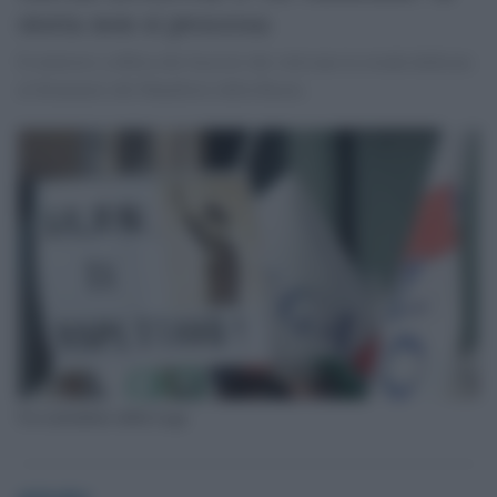
storia non si processa
Il ministro a difesa dei fascisti che volevano la strada dedicata
al firmatario del Manifesto della Razza.
Un sostenitore della Lega
globalist