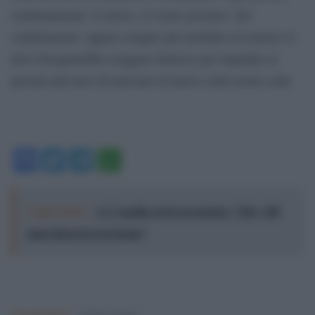
continuamente. E invece, il vostro governo ‘del
cambiamento’ appare sempre più morbido ed elastico lì
dove bisognerebbe ereggere fortezze per impedire al
passato più nero di marciare di nuovo sulle nostre città.
Facebook
Twitter
Telegram
WhatsApp
Leggi anche:
A L'Aquila arriva la mostra "Tito, 100
anni attraverso la forma"
Argomenti: