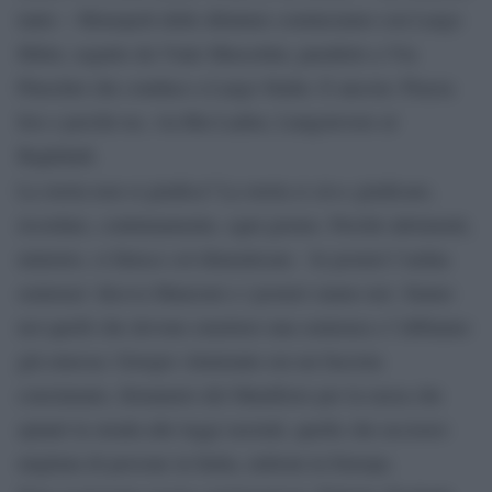
tanto – Monopoli delle dittature cominciamo con Largo
Hitler, seguito da Viale Mussolini, parallelo a Via
Pinochet che conduce a Largo Stalin. E ancora: Piazza
Isis e perché no, via Bin Laden, Lungotevere al
Baghdadi.
deve
La storia non si giudica? La storia si
giudicare,
ricordare, continuamente, ogni giorno. Perché altrimenti,
ministro, si finisce col dimenticare. ‘Ai posteri l’ardua
sentenza’ diceva Manzoni e i posteri siamo noi. Siamo
noi quelli che devono emettere una sentenza e l’abbiamo
già emessa: Giorgio Almirante era un fascista
conclamato, firmatario del Manifesto per la razza che
spianò la strada alle leggi razziali, quelle che uccisero
migliaia di persone in Italia, milioni in Europa.