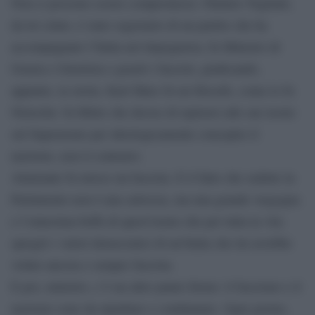
Non ci possono essere compromessi. Palmiro Togliatti,
da lei citato, è stato segretario di un partito che ha
accompagnato l’Italia nel dopoguerra, fu Ministro di
Grazia e Giustizia e graziò i fascisti, giudicando,
appunto, la storia. Karl Marx fu un filosofo, come lo fu
Nietzche: fu Hitler che decise di ispirarsi alle sue teorie
sul Superuomo per ideologicamente concepire il
nazismo, non il contrario.
Almirante fu invece un fascista. E il fatto che sedette in
Parlamento non è una salvezza, ma una grande vergogna
e l’ennesima beffa di quest’uomo che per tutta la vita
spregiò i valori democratici di un’Italia che lui avrebbe
voluto ancora e sempre fascista.
E poi, ministro, c’è un altro punto fermo: il fascismo e il
nazismo sono da ripudiare e condannare. Ogni giorno,