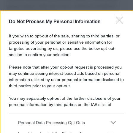
governo italiano e degli altri europei, il ritorno al colonialismo.
L'importanza dei movimenti.
Do Not Process My Personal Information
Il lutto /
Addio a Livio Berruti, leggenda dello sprint
italiano
If you wish to opt-out of the sale, sharing to third parties, or
processing of your personal or sensitive information for
targeted advertising by us, please use the below opt-out
section to confirm your selection.
Il libro /
Crescere significa pentirsi: l’immaturità degli
italiani tra berlusconismo, fascismo e nuove nostalgie
Please note that after your opt-out request is processed you
may continue seeing interest-based ads based on personal
information utilized by us or personal information disclosed to
third parties prior to your opt-out.
Memoria /
Quando Pasolini raccontava i minatori italiani in
You may separately opt-out of the further disclosure of your
Belgio dopo Marcinelle
personal information by third parties on the IAB’s list of
downstream participants.
Personal Data Processing Opt Outs
This information may also be disclosed by us to third parties
Il libro /
La letteratura che racconta l’estate
on the IAB’s List of Downstream Participants that may further