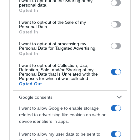
I want to opt-out of the Sharing of my
disclose it to other third parties.
personal data.
Opted In
Please note that this website/app uses one or more Google
services and may gather and store information including but
I want to opt-out of the Sale of my
Personal Data.
not limited to your visit or usage behaviour. You may click to
Opted In
grant or deny consent to Google and its third-party tags to
use your data for below specified purposes in below Google
I want to opt-out of processing my
consent section.
Personal Data for Targeted Advertising.
Opted In
I want to opt-out of Collection, Use,
Retention, Sale, and/or Sharing of my
Personal Data that Is Unrelated with the
Purposes for which it was collected.
Opted Out
Syndication
Culture
Google consents
Salute
Globalist
I want to allow Google to enable storage
related to advertising like cookies on web or
Megachip
Globalscience
device identifiers in apps.
GiULia
Globalsport
I want to allow my user data to be sent to