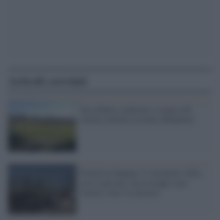
Articoli correlati
Saxa Rubra, ambiente e tempio del
cinema italiano in totale abbandono
Povertà in Spagna: il 'terremoto' della
crisi è passato, ma in troppi sono
rimasti sotto 'le macerie'