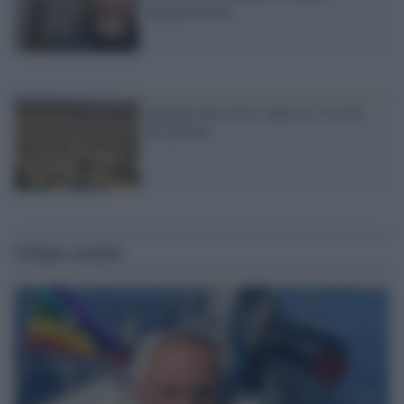
#gnapotemofa
Degrado del suolo: addio al 17% del
Pil globale
Ultime notizie