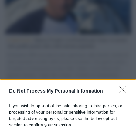
L'intervista /
Marco Croatti e la Flottilla per Gaza: le nostre
vele gonfie grazie alla sollevazione popolare
Il Senatore M5S racconta la sua esperienza sulle barche cariche di
aiuti umanitari assalite dall'esercito israeliano. Una guerra atroce,
il tentativo di disumanizzazione delle vittime, il servilismo del
governo italiano e degli altri europei, il ritorno al colonialismo.
L'importanza dei movimenti.
Do Not Process My Personal Information
Tel Aviv /
La “vittoria totale” di Israele significa una guerra
senza fine
If you wish to opt-out of the sale, sharing to third parties, or
processing of your personal or sensitive information for
targeted advertising by us, please use the below opt-out
section to confirm your selection.
Vangelo /
La vita si intreccia con le paure come il giorno