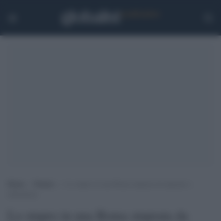
Home
>
Notizie
>
Lo stupro in una Roma stuprata da degrado e
abbandono
Lo stupro in una Roma stuprata da