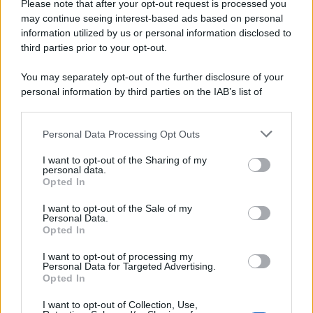
succede alla notte
Please note that after your opt-out request is processed you
may continue seeing interest-based ads based on personal
information utilized by us or personal information disclosed to
third parties prior to your opt-out.
La scoperta /
Oplontis, le vittime dell’eruzione del Vesuvio
You may separately opt-out of the further disclosure of your
furono più numerose del previsto
personal information by third parties on the IAB’s list of
downstream participants.
Personal Data Processing Opt Outs
This information may also be disclosed by us to third parties
Il medagliere /
Europei di nuoto: Pellecani guida una super
on the IAB’s List of Downstream Participants that may further
I want to opt-out of the Sharing of my
Italia
disclose it to other third parties.
personal data.
Opted In
Please note that this website/app uses one or more Google
services and may gather and store information including but
I want to opt-out of the Sale of my
Personal Data.
not limited to your visit or usage behaviour. You may click to
Opted In
grant or deny consent to Google and its third-party tags to
use your data for below specified purposes in below Google
I want to opt-out of processing my
consent section.
Personal Data for Targeted Advertising.
Opted In
I want to opt-out of Collection, Use,