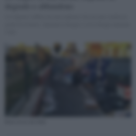
degrado e abbandono
La Capitale è afflitta da mali endemici che nessuno sembra in
grado di risolvere. Aumenta il disagio e con il disagio aumenta
l'odio
Roma invasa dai rifiuti