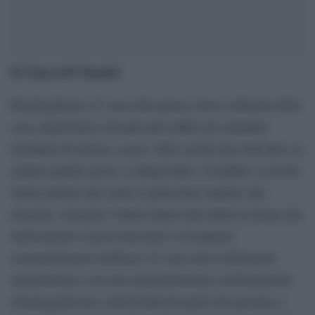
di Tancredi Omodei
Riepiloghiamo. E’ una città sporca, dove i rubinetti delle
case, degli hotel e di tanti altri edifici di comunità
rischiano di restare a secco. Ma è anche una città dove se
cadono quattro gocce si allaga tutto e il traffico va in tilt.
Senza mettere nel conto le pericolose zanzare che
nascono, crescono e fanno danno alla salute in attesa che
tardivamente si provveda male e in maniera
sostanzialmente inefficace. E’ una città visibilmente
malgovernata, con una amministrazione continuamente
rimaneggiata per i tanti forfait di quelli che passano e