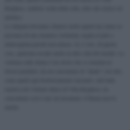
Borghese, simbolo verde della città, oltre che storico ed
artistico.
Le indagini dovranno chiarire molti aspetti ma siamo in
presenza di una straniera violentata, legata al palo e
imbavagliata perché non urlasse. Si, è vero, di queste
cose, qualcuna accade anche in altre città del mondo. La
violenza sulle donne è un orrore che si consuma in
diversi paralleli, ma un concentrato di “danni” così alto,
come quello qui frettolosamente riassunto, sull’onda
emotiva del violento abuso di Villa Borghese; un
concentrato così è raro da incontrare. E Roma non lo
merita.