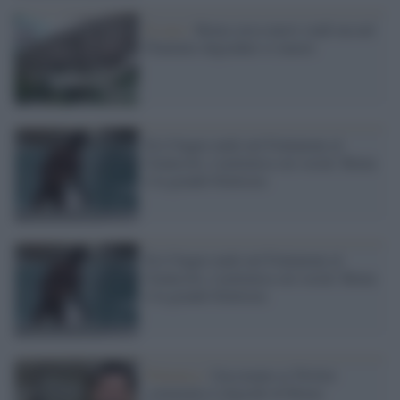
Il caso /
Roma cerca nuovi stadi ma nel
Flaminio degradato si muore
Fa il bagno nudo nel Fontanone al
Gianicolo, è polemica sui social: Roma
è la grande bruttezza
Fa il bagno nudo nel Fontanone al
Gianicolo, è polemica sui social: Roma
è la grande bruttezza
Polemica /
Gassmann su Twitter
commenta il degrado di Roma: