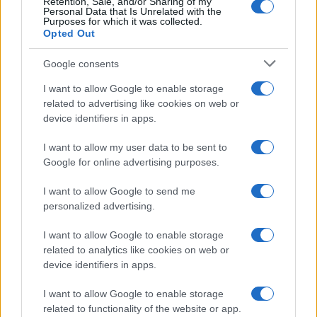
Retention, Sale, and/or Sharing of my
Personal Data that Is Unrelated with the
Purposes for which it was collected.
Opted Out
Syndication
Culture
Google consents
Salute
Globalist
I want to allow Google to enable storage
related to advertising like cookies on web or
Megachip
Globalscience
device identifiers in apps.
GiULia
Globalsport
I want to allow my user data to be sent to
Google for online advertising purposes.
Prima Pagina
I want to allow Google to send me
personalized advertising.
Giornale dello
Chi siamo
I want to allow Google to enable storage
Spettacolo
related to analytics like cookies on web or
Contributors
device identifiers in apps.
Wondernet
Facebook
I want to allow Google to enable storage
Giuliana Sgrena
related to functionality of the website or app.
Twitter