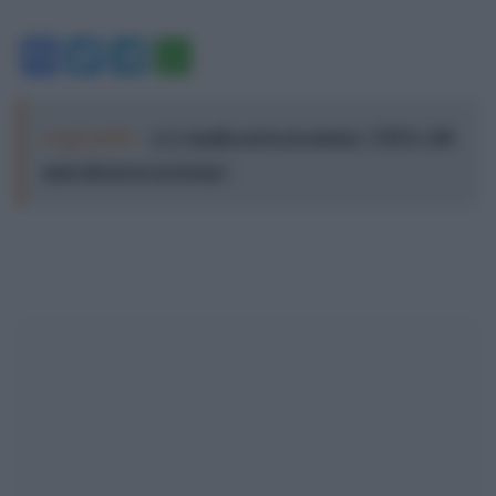
Facebook
Twitter
Telegram
WhatsApp
Leggi anche:
A L'Aquila arriva la mostra "TITO, 100
anni attraverso la forma"