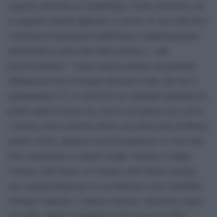
vengono chiamati al Campidoglio. E’una città forse con
le peggiori aziende applicate ai servizi. E’ una città dove
i neofascisti organizzati manifestano e spadroneggiano
indisturbati in città sollevando polvere e – più
pericolosamente – cenere ancora ardente nei quartieri
abbandonati dove il disagio alimenta l’odio, più che il
qualunquismo. E’ la città dove un criminale patentato ha
potuto aprire le porte che voleva, dei palazzi che voleva,
e mettere sotto controllo diretto una intera zona di Roma,
quella a Nord, quartieri ricchi da spremere. E’ una città
dove cominciano a contarsi troppe violenze e troppe
violenze sulle donne. E violenze sulle donne straniere
che scelgono Roma per le sue bellezze e per l’indubbio
richiamo culturale. L’ultima violenza, clamorosa, quasi
una sfida, quella consumata nel bel mezzo di Villa