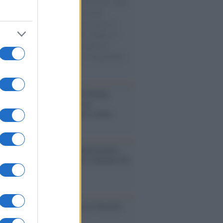
natore M5S racconta la sua esperienza sulle
e cariche di aiuti umanitari assalite
sercito israeliano. Una guerra atroce, il
ivo di disumanizzazione delle vittime, il
ismo del governo italiano e degli altri
ei, il ritorno al colonialismo. L'importanza
ovimenti.
tina /
Il Board of Peace di Trump
na il primo contratto per un
mentale avamposto militare a Gaza
nto /
La Sila diventa un palcoscenico
rale: nasce “A Farla Amare Comincia Tu
ra Sila”
cordo /
Le radici di Francesco Guccini