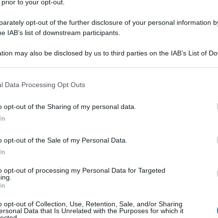
 prior to your opt-out.
lo dei nostri fratelli. Tra questi non possiamo
rigata Ebraica, italiani e non, giunti dalla
rately opt-out of the further disclosure of your personal information by
he IAB’s list of downstream participants.
ro vessillo in Toscana e in Emilia-Romagna”, ha
sidente della Repubblica, intervenendo al Teatro
tion may also be disclosed by us to third parties on the IAB’s List of 
 that may further disclose it to other third parties.
Ulti
 that this website/app uses one or more Google services and may gath
l Data Processing Opt Outs
 con partecipazione viva e convinta –
including but not limited to your visit or usage behaviour. You may click 
 to Google and its third-party tags to use your data for below specifi
unto Mattarella intervenendo al Teatro
o opt-out of the Sharing of my personal data.
ogle consent section.
In
ie italiane c’è una storia, grande o piccola, di
gio, ideologia, principi morali, senso del
o opt-out of the Sale of my Personal Data.
In
a, senso comune… Tante e diverse furono le
ni. L’insieme di tutte queste fu la Resistenza”,
to opt-out of processing my Personal Data for Targeted
ing.
L'int
In
Gaza:
solle
o opt-out of Collection, Use, Retention, Sale, and/or Sharing
ersonal Data that Is Unrelated with the Purposes for which it
lected.