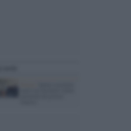
i anche
Francia /
Spunta il pronome
neutro nel dizionario online:
polemiche nel governo
francese