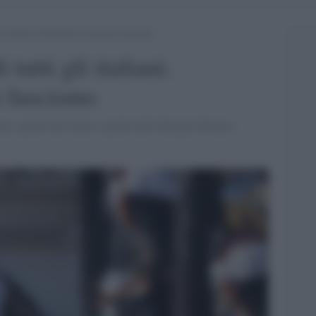
gli italiani. Mattarella: mai più fascismo
 tutti gli italiani.
ù fascismo
i, quella dell'Anpi e quella della Brigata Ebraica.