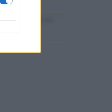
iversario /
90 anni di Yves Saint
nt, tra moda e scandali