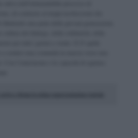
te attiva dell’irrimandabile processo di
ione, di contrasto ai troppi neofascismi che
b illudendo una parte delle giovani generazioni,
e cultura del dialogo, della solidarietà, della
 per tutti i giorni a venire. Il 25 aprile
 a sentirci una comunità in marcia verso una
o. Con l’entusiasmo e le capacità di ognuno.
npi.
 arriva a Roma la prima rappresentazione teatrale