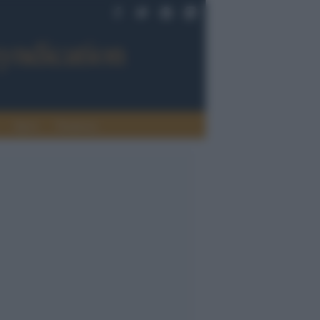
Sport
Tendenze