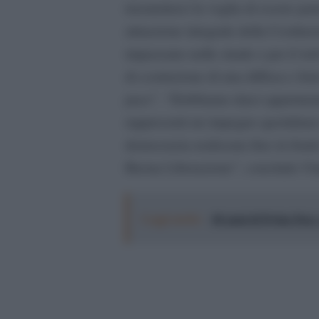
trasmetterci la voglia di essere par
attuazione integrale della Costituz
impazzano nelle strade e per il we
di costruzione di una diffusa e fort
pace”. “Dobbiamo darci appuntamento
rappresenti un impegno quotidiano
democrazia realizzata fino in fond
Buona Liberazione”, conclude l’A
Leggi anche:
40 anni di Dylan Dog: