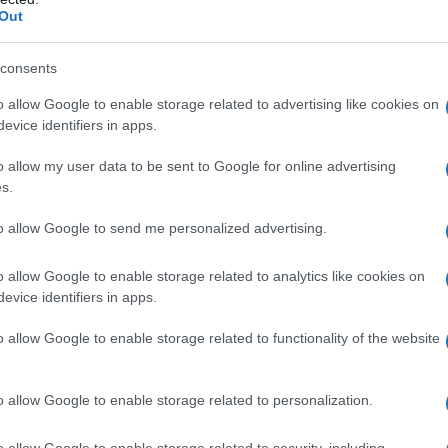
Il Se
 arriva a Roma la prima rappresentazione teatrale
Out
barch
dall'e
tentat
consents
 la Liberazione è stata preceduta, a Roma, da
servil
fatti, ci saranno due celebrazioni dell’Anpi e
o allow Google to enable storage related to advertising like cookies on
europ
evice identifiers in apps.
dei m
eciperà al corteo ma terrà una sua iniziativa.
o allow my user data to be sent to Google for online advertising
avanti a una platea di circa 200 persone con
Pales
s.
asseg
nglesi, il vicepresidente della comunità Ruben
rudi
to allow Google to send me personalized advertising.
qui, tutto il resto sono menzogne”. E il rabbino
o allow Google to enable storage related to analytics like cookies on
: “Il terrorismo che in quersti anni sta
evice identifiers in apps.
L'eve
scuola importante e noi sappiamo qual è”
natu
– Ope
o allow Google to enable storage related to functionality of the website
anche augurato che “il prossimo anno si torni a
fine della manifestazione tutti hanno intonato
o allow Google to enable storage related to personalization.
Il ri
o allow Google to enable storage related to security, including