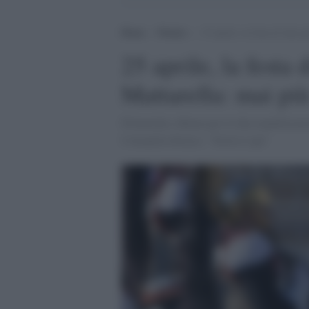
Home
>
Notizie
>
25 aprile, la festa di tutti 
25 aprile, la festa di
Mattarella: mai pi
Polemiche a Roma per le due manifestazion
Comunità ebraica: "Storia è qui"