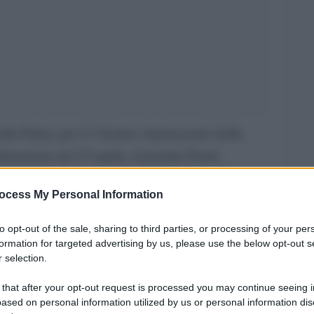
lla Patria, per il 72esimo Anniversario della
ebrazione del 25 aprile, il premier Paolo
iche dello Stato, compreso il presidente della
ocess My Personal Information
tiloni è poi andato al mausoleo delle Fosse
a corona d’alloro del Governo. Mattarella ha
to opt-out of the sale, sharing to third parties, or processing of your per
 guerra”.
formation for targeted advertising by us, please use the below opt-out s
 selection.
rono nell’Italia occupata e versarono il loro
 that after your opt-out request is processed you may continue seeing i
. A questi caduti rivolgiamo un pensiero
ased on personal information utilized by us or personal information dis