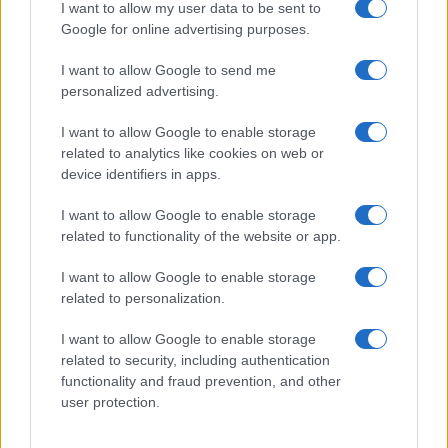
GiULia
Globalsport
I want to allow my user data to be sent to
Google for online advertising purposes.
Prima Pagina
I want to allow Google to send me
personalized advertising.
Giornale dello
Chi siamo
I want to allow Google to enable storage
Spettacolo
related to analytics like cookies on web or
Contributors
device identifiers in apps.
Wondernet
Facebook
I want to allow Google to enable storage
Giuliana Sgrena
related to functionality of the website or app.
Twitter
I want to allow Google to enable storage
Google News
related to personalization.
Mastodon
I want to allow Google to enable storage
related to security, including authentication
Cookie Policy
functionality and fraud prevention, and other
user protection.
Preferenze Privacy