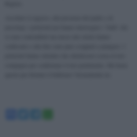
Ragusa.
Ascoltato il ragazzo, alla presenza del padre e di
psicologi, i poliziotti poi hanno interrogato i ‘bulli’ che
si sono contraddetti ma messi alle strette hanno
confessato e alla fine sono pure scoppiati a piangere. I
poliziotti hanno ottenuto che chiedessero scusa al loro
compagno per confermare il loro pentimento. Ma basta
questo per fermare il bullismo? Sicuramente no.
Facebook
Twitter
Telegram
WhatsApp