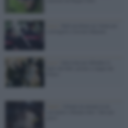
razzismo nel Regno Unito
Lucca /
Bulli picchiano un 14enne per
costringerlo a lasciare fidanzata
Lecco /
Interviene per difendere il
figlio dai bulli: pestato a sangue dal
branco
Napoli /
Gettano un anziano in un
cassonetto e filmano tutto: 'fatto per
gioco'