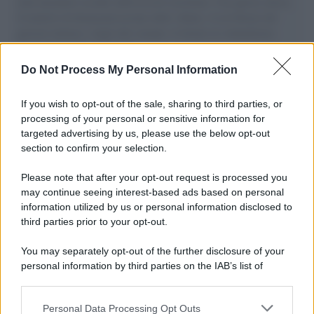
aiuti umanitari assalite dall'esercito israeliano. Una guerra atroce,
il tentativo di disumanizzazione delle vittime, il servilismo del
governo italiano e degli altri europei, il ritorno al colonialismo.
L'importanza dei movimenti.
Do Not Process My Personal Information
Tel Aviv /
La “vittoria totale” di Israele significa una guerra
senza fine
If you wish to opt-out of the sale, sharing to third parties, or
processing of your personal or sensitive information for
targeted advertising by us, please use the below opt-out
section to confirm your selection.
Vangelo /
La vita si intreccia con le paure come il giorno
succede alla notte
Please note that after your opt-out request is processed you
may continue seeing interest-based ads based on personal
information utilized by us or personal information disclosed to
third parties prior to your opt-out.
La scoperta /
Oplontis, le vittime dell’eruzione del Vesuvio
You may separately opt-out of the further disclosure of your
furono più numerose del previsto
personal information by third parties on the IAB’s list of
downstream participants.
Personal Data Processing Opt Outs
This information may also be disclosed by us to third parties