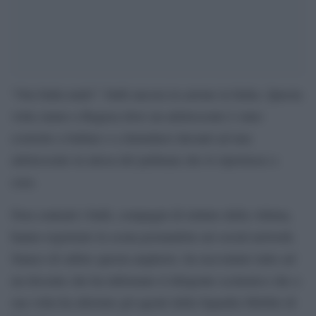
“Ora balla nudo”: bulli ancora in azione in Italia. Questa
volta siamo a Ragusa dove un adolescente è stato
costretto a ballare e a denudarsi davanti ad una
adolescente in attesa del pullman che lo riportasse a
casa.
Non contenti i bulli, compagni di istituto della vittima,
hanno registrato la scena postandola sui social network.
Stanco di subire questa angherie, ha raccontato tutto ad
un docente che ha informato il dirigente scolastico che a
sua volta ha allertato gli agenti della Squadra Mobile di