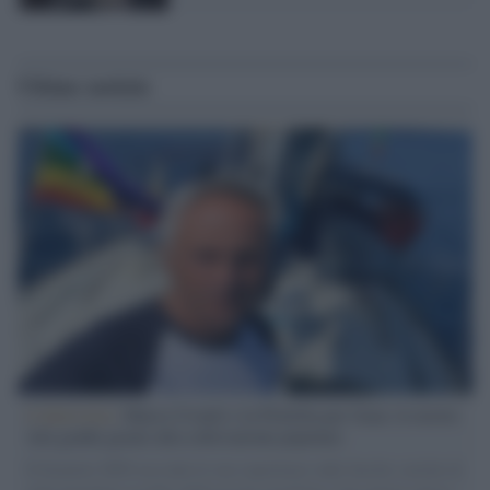
Ultime notizie
L'intervista /
Marco Croatti e la Flottilla per Gaza: le nostre
vele gonfie grazie alla sollevazione popolare
Il Senatore M5S racconta la sua esperienza sulle barche cariche di