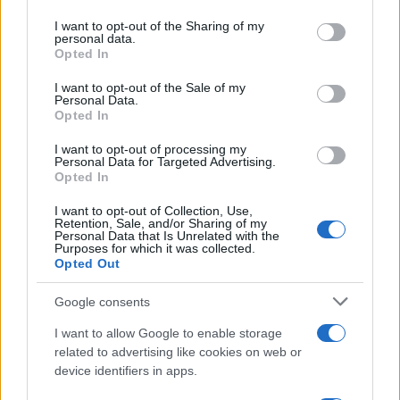
Il medagliere /
Europei di nuoto: Pellecani guida una super
on the IAB’s List of Downstream Participants that may further
I want to opt-out of the Sharing of my
Italia
disclose it to other third parties.
personal data.
Opted In
Please note that this website/app uses one or more Google
services and may gather and store information including but
I want to opt-out of the Sale of my
Personal Data.
not limited to your visit or usage behaviour. You may click to
Opted In
grant or deny consent to Google and its third-party tags to
use your data for below specified purposes in below Google
I want to opt-out of processing my
consent section.
Personal Data for Targeted Advertising.
Opted In
I want to opt-out of Collection, Use,
Retention, Sale, and/or Sharing of my
Personal Data that Is Unrelated with the
Purposes for which it was collected.
Opted Out
Syndication
Culture
Google consents
Salute
Globalist
I want to allow Google to enable storage
related to advertising like cookies on web or
Megachip
Globalscience
device identifiers in apps.