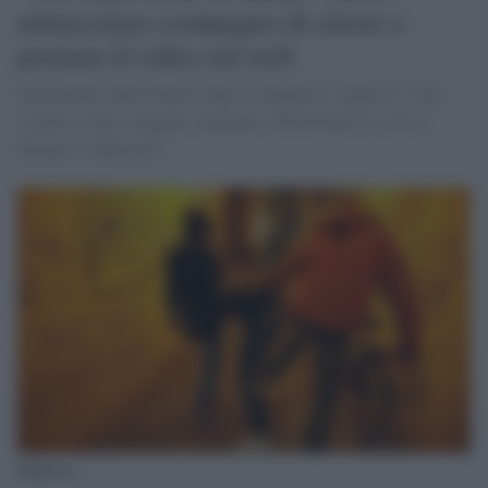
minacciano compagno di classe e
postano il video sul web
Smascherati dalla Polizia dopo la denuncia i ragazzi si sono
scusati e sono scoppiati a piangere. Ma bastano le scuse a
fermare il bullismo?
Bullismo