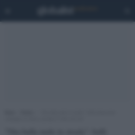
Home
>
Notizie
>
“Ora balla nudo in strada”: bulli minacciano
compagno di classe e postano il video sul web
"Ora balla nudo in strada": bulli