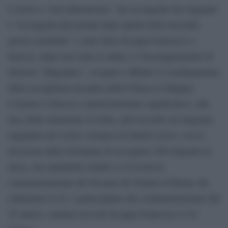
L’invito a “non dimenticare” che la tragedia dei migranti
è “la tragedia più grande dopo quella della Seconda
guerra mondiale” è stato fatto da
papa
Francesco a
braccio, dopo aver letto il saluto e l’incoraggiamento di
direttori “Migrantes”, ai quali è affidato il coordinamento
della accoglienza da parte della Chiesa ai rifugiati.
L’inserto a braccio è particolarmente significativo, alla
luce della situazione in Libia, dell’accordo sui migranti
raggiunto nel vertice europeo di lunedì scorso, con la
decisione della Germania di accogliere 500 migranti al
mese, ma soprattutto mentre si avvicina la
commemorazione dei 60 anni dei Trattati di Roma che
istituirono la Ue. I partecipanti alla commemorazione del
25 marzo, saranno ricevuti da
papa
Francesco il 24