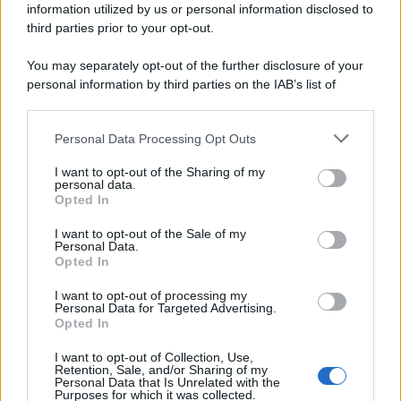
information utilized by us or personal information disclosed to
third parties prior to your opt-out.
Lo studio /
Disinformazione russa e destra: anche la
You may separately opt-out of the further disclosure of your
macchina propagandistica di Putin dietro la crisi di Ceuta
personal information by third parties on the IAB’s list of
downstream participants.
Personal Data Processing Opt Outs
This information may also be disclosed by us to third parties
Tendenze /
Sale il numero degli acquisti online in Europa e
on the IAB’s List of Downstream Participants that may further
I want to opt-out of the Sharing of my
aumentano le vendite di articoli second hand
disclose it to other third parties.
personal data.
Opted In
Please note that this website/app uses one or more Google
services and may gather and store information including but
I want to opt-out of the Sale of my
Personal Data.
not limited to your visit or usage behaviour. You may click to
Opted In
grant or deny consent to Google and its third-party tags to
use your data for below specified purposes in below Google
I want to opt-out of processing my
consent section.
Personal Data for Targeted Advertising.
Opted In
I want to opt-out of Collection, Use,
Retention, Sale, and/or Sharing of my
Personal Data that Is Unrelated with the
Purposes for which it was collected.