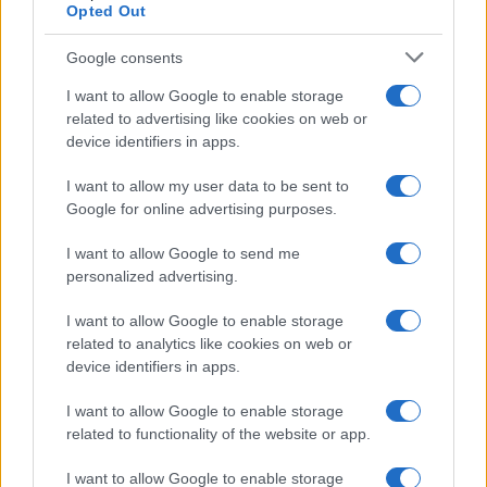
Opted Out
Syndication
Culture
Google consents
Salute
Globalist
I want to allow Google to enable storage
related to advertising like cookies on web or
Megachip
Globalscience
device identifiers in apps.
GiULia
Globalsport
I want to allow my user data to be sent to
Google for online advertising purposes.
Prima Pagina
I want to allow Google to send me
personalized advertising.
Giornale dello
Chi siamo
I want to allow Google to enable storage
Spettacolo
related to analytics like cookies on web or
Contributors
device identifiers in apps.
Wondernet
Facebook
I want to allow Google to enable storage
Giuliana Sgrena
related to functionality of the website or app.
Twitter
I want to allow Google to enable storage