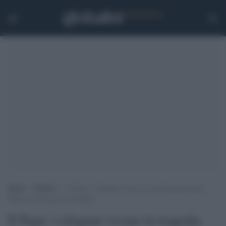
Home
>
Notizie
>
Il Papa: i rifugiati vivono la tragedia più grande
dalla seconda guerra mondiale
Il Papa: i rifugiati vivono la tragedia