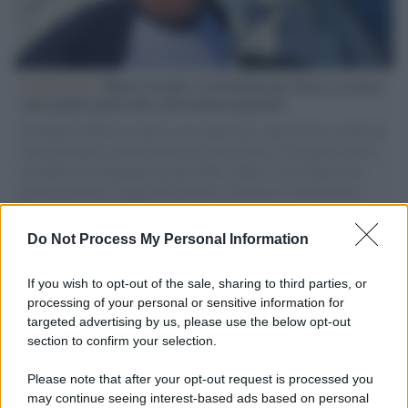
L'intervista /
Marco Croatti e la Flottilla per Gaza: le nostre
vele gonfie grazie alla sollevazione popolare
Il Senatore M5S racconta la sua esperienza sulle barche cariche di
aiuti umanitari assalite dall'esercito israeliano. Una guerra atroce,
il tentativo di disumanizzazione delle vittime, il servilismo del
governo italiano e degli altri europei, il ritorno al colonialismo.
L'importanza dei movimenti.
Do Not Process My Personal Information
Musica /
Al maestro Francesco Guccini
If you wish to opt-out of the sale, sharing to third parties, or
processing of your personal or sensitive information for
targeted advertising by us, please use the below opt-out
section to confirm your selection.
Il ricordo /
Quando Guccini raccontava le "Cronache
epafaniche": l'intervista all'artista che si definiva un
Please note that after your opt-out request is processed you
'narratore'
may continue seeing interest-based ads based on personal