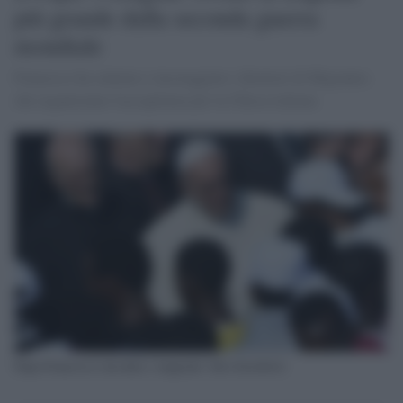
più grande dalla seconda guerra
mondiale
Francesco ha salutato e incoraggiato i direttori di Migrantes
che organizzano l'accoglienza per la Chiesa italiana
Papa Francesco incontra i migranti- foto d'archivio