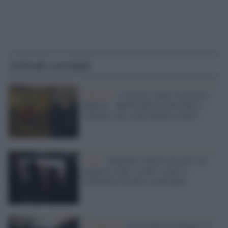
Articoli correlati
Migranti /
I vescovi contro il governo
Meloni: "Quelli dell'accordo Italia-
Albania sono soldi buttati al mare"
I dati /
Migranti e diritto di asilo: un
rapporto come "scudo" contro i
seminatori di odio e menzogne
Il Rapporto /
Un mondo di rifugiati: il