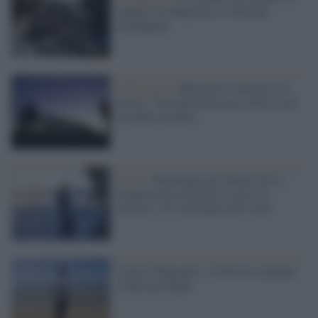
rapporto di Migrantes e l'Europa
respingente
Il Rapporto /
Migrantes smentisce la
destra: "Nessuna invasione, Italia sotto
la media europea"
I dati /
Aumentano gli italiani che si
trasferiscono all'estero: sono 5,6
milioni, +3% nell'anno del Covid
Caritas-Migrantes: le diocesi ospitano
23mila profughi