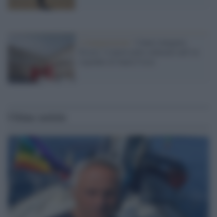
L'inaugurazione /
Cuneo inaugura
Esseci: il nuovo polo culturale nell’ex
ospedale di Santa Croce
Ultime notizie