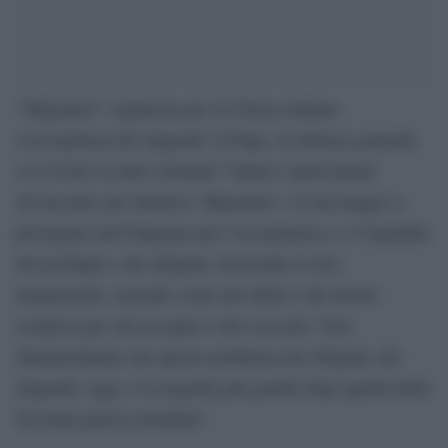
“Migrantes” organizza per la Chiesa italiana
l’accoglienza dei migranti. Il
Papa
, in udienza generale
si è rivolto ai tanti volontari:”Saluto i partecipanti
all’incontro per direttori ‘Migrantes’ e li incoraggio a
proseguire nell’impegno per l’accoglienza e e l’ospitalità
dei profughi e dei rifugiati, favorendo la loro
integrazione, tenendo conto dei diritti e dei doveri
reciproci per chi accoglie e chi è accolto. Non
dimentichiamo che questo problema dei rifugiati, dei
migranti, oggi, è la tragedia più grande dopo quella della
Seconda guerra mondiale”.