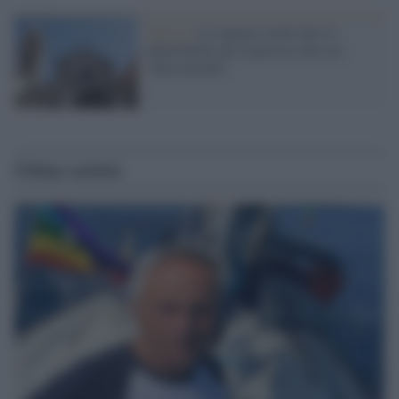
Chiesa /
La ragazza vuole fare la
chierichetta ma il parroco dice no:
"Solo maschi"
Ultime notizie