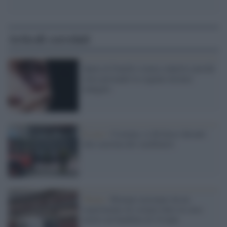
Articoli correlati
Spara al fratello (senza colpirlo) perché
stava pestando la cognata incinta:
indagato
Il caso /
Cosenza, si dà fuoco davanti
alla caserma dei carabinieri
Torino /
Rimane ustionato da un
esperimento di scienze fatto in casa:
morto un bambino di 10 anni