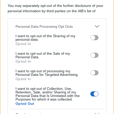
Musica /
Al maestro Francesco Guccini
You may separately opt-out of the further disclosure of your
personal information by third parties on the IAB’s list of
downstream participants.
Personal Data Processing Opt Outs
This information may also be disclosed by us to third parties
Il ricordo /
Quando Guccini raccontava le "Cronache
on the IAB’s List of Downstream Participants that may further
I want to opt-out of the Sharing of my
epafaniche": l'intervista all'artista che si definiva un
disclose it to other third parties.
personal data.
'narratore'
Opted In
Please note that this website/app uses one or more Google
services and may gather and store information including but
I want to opt-out of the Sale of my
Personal Data.
not limited to your visit or usage behaviour. You may click to
Opted In
grant or deny consent to Google and its third-party tags to
use your data for below specified purposes in below Google
I want to opt-out of processing my
consent section.
Personal Data for Targeted Advertising.
Opted In
I want to opt-out of Collection, Use,
Retention, Sale, and/or Sharing of my
Personal Data that Is Unrelated with the
Purposes for which it was collected.
Opted Out
Syndication
Culture