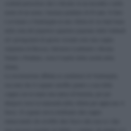
cocktail pericoloso che è sfociato in un incendio e nella
morte di un uomo, Gaetano pedalino di 69 anni. Il fatto
è avvenuto a Ventimiglia in una villetta di via Sant’Anna
nella zona del popoloso quartiere popolare delle Gallardi
ed i protagonisti di questa vicenda sono una coppia
originaria di Brescia, Salvatore Lombardo e Rosina
Natale e Pedalino, ossia il marito della sorella della
donna.
La ricostruzione affidata ai carabinieri di Ventimiglia,
racconta che il cognato sarebbe giunto a casa della
coppia con in mano una tanica di benzina, per poi
dirigersi verso la mansarda della villetta per appiccare il
fuoco. Il cognato aveva telefonato alla coppia
minacciando che avrebbe dato fuoco alla casa se i due
non avessero regolato un debito: i coniugi, da quanto si è