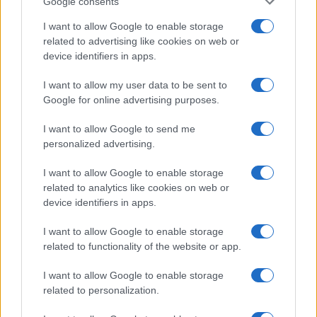
Google consents
Salute
Globalist
I want to allow Google to enable storage
related to advertising like cookies on web or
Megachip
Globalscience
device identifiers in apps.
GiULia
Globalsport
I want to allow my user data to be sent to
Google for online advertising purposes.
Prima Pagina
I want to allow Google to send me
personalized advertising.
Giornale dello
Chi siamo
I want to allow Google to enable storage
Spettacolo
related to analytics like cookies on web or
Contributors
device identifiers in apps.
Wondernet
Facebook
I want to allow Google to enable storage
Giuliana Sgrena
related to functionality of the website or app.
Twitter
I want to allow Google to enable storage
Google News
related to personalization.
Mastodon