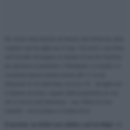
Ha versato della benzina all’interno dell’abitazione della
cognata e poi ha appiccato il rogo. Un morto e una ferita
nell’incendio divampato al culmine di una lite familiare
per questioni economiche a Ventimiglia. La tregdia si è
consumata questa mattina intorno alle 11 in una
abitazione di via Sant’Anna, al civico 36. Ad appiccare
le fiamme un uomo, cognato della proprietaria di casa
che si trovava nell’abitazione – una villetta in zona
Gallardi – con la donna e il marito di lei.
Il movente: un debito non saldato e poi un litigio.
Un