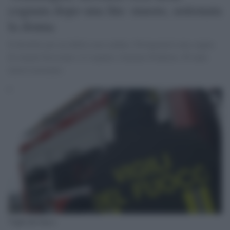
cognata dopo una lite: muore, ustionata
la donna
Il diverbio per un debito non saldato. Protagonisti una coppia
di origini bresciane e il cognato, Gaetano Pedalino, 69 anni,
morto ustionato.
Vigili del fuoco