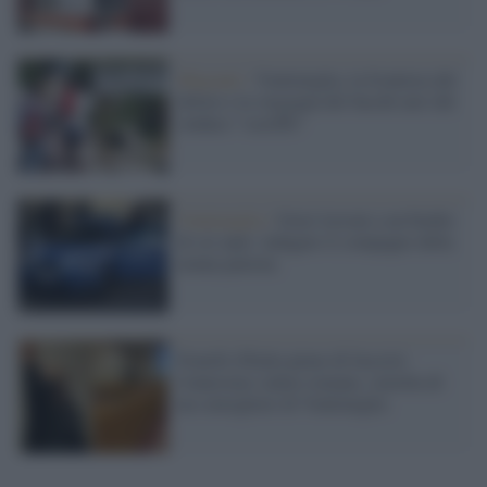
Migranti /
Ventimiglia, la frontiera del
dolore e la vergogna dei baschi neri del
sindaco "sceriffo"
Ventimiglia /
Gravi lesioni a un bimbo
di sei anni: indagato il compagno della
nonna paterna
Fratelli d'Italia pieno di fascisti:
l'ennesimo saluto romano, stavolta di
un consigliere di Ventimiglia