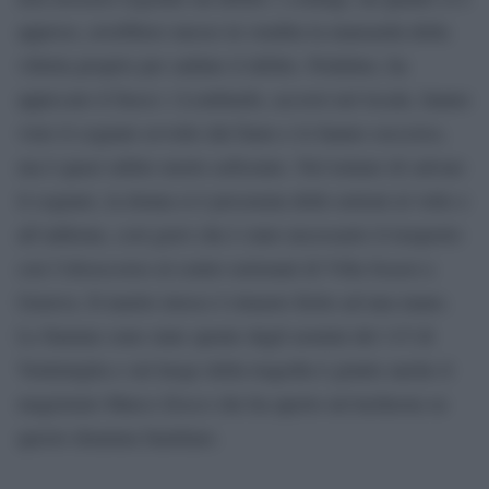
appreso, avrebbero messo in vendita la mansarda della
villetta proprio per saldare il debito. Pedalino, ha
appiccato il fuoco: i Lombardo, accorsi nel locale, hanno
visto il cognato avvolto dal fumo e lo hanno soccorso,
ma è quasi subito morto asfissiato. Nel tentare di salvare
il cognato, la donna si è procurata delle ustioni al volto e
all’addome, così gravi che è stato necessario il trasporto
con l’elisoccorso al centro ustionati di Villa Scassi a
Genova. Il marito invece è rimasto ferito ad una mano.
Le fiamme sono state spente dagli uomini del 115 di
Ventimiglia e sul luogo della tragedia è giunto anche il
magistrato Marco Zocco che ha aperto un’inchiesta su
questo dramma familiare.