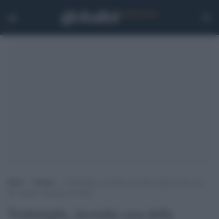
Home
>
Notizie
>
Ventimiglia, incendia casa della cognata dopo una
lite: muore, ustionata la donna
Ventimiglia, incendia casa della