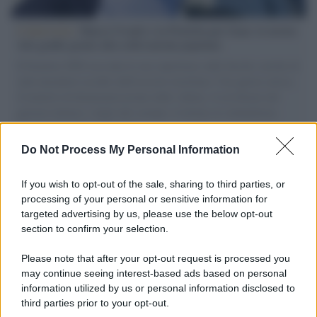
L'intervista /
Marco Croatti e la Flottilla per Gaza: le nostre
vele gonfie grazie alla sollevazione popolare
Il Senatore M5S racconta la sua esperienza sulle barche cariche di
aiuti umanitari assalite dall'esercito israeliano. Una guerra atroce,
il tentativo di disumanizzazione delle vittime, il servilismo del
governo italiano e degli altri europei, il ritorno al colonialismo.
L'importanza dei movimenti.
Do Not Process My Personal Information
L'attesa /
Un estate di calcio: tra Mondiali e Serie A
If you wish to opt-out of the sale, sharing to third parties, or
processing of your personal or sensitive information for
targeted advertising by us, please use the below opt-out
section to confirm your selection.
Imperialismo /
Petrolio e prepotenze di Trump: una società
legata a 'Donald' vuole perforare la Groenlandia senza
Please note that after your opt-out request is processed you
autorizzazione
may continue seeing interest-based ads based on personal
information utilized by us or personal information disclosed to
third parties prior to your opt-out.