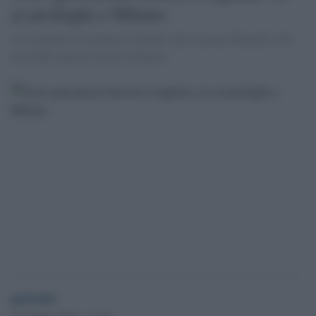
ai profughi a Milano
Un centinaio di facinorosi davanti alla caserma Montello che
dovrebbe ospitare alcuni rifugiati
globalist