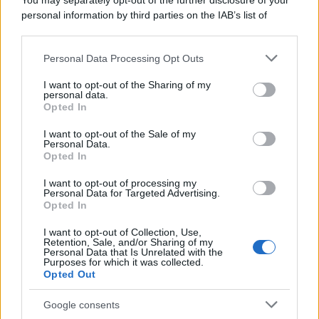
You may separately opt-out of the further disclosure of your
macchina propagandistica di Putin dietro la crisi di Ceuta
personal information by third parties on the IAB’s list of
downstream participants.
Personal Data Processing Opt Outs
This information may also be disclosed by us to third parties
Tendenze /
Sale il numero degli acquisti online in Europa e
on the IAB’s List of Downstream Participants that may further
I want to opt-out of the Sharing of my
aumentano le vendite di articoli second hand
disclose it to other third parties.
personal data.
Opted In
Please note that this website/app uses one or more Google
services and may gather and store information including but
I want to opt-out of the Sale of my
Personal Data.
not limited to your visit or usage behaviour. You may click to
Opted In
grant or deny consent to Google and its third-party tags to
use your data for below specified purposes in below Google
I want to opt-out of processing my
consent section.
Personal Data for Targeted Advertising.
Opted In
I want to opt-out of Collection, Use,
Retention, Sale, and/or Sharing of my
Personal Data that Is Unrelated with the
Purposes for which it was collected.
Opted Out
Syndication
Culture
Google consents