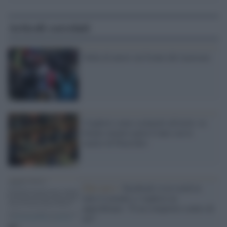
Articoli correlati
Nulla di nuovo sul fronte del razzismo
I leghisti come scolaretti all'asilo: in
Senato mentre parla Conte con le
matite di Pinocchio
Fake news /
Facebook va in crash in
tutto il mondo e i leghisti ne
approfittano: “È un complotto contro di
noi”