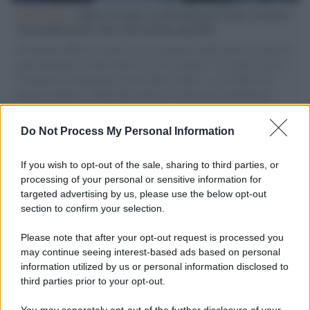
L'intervista /
Marco Croatti e la Flottilla per Gaza: le nostre
vele gonfie grazie alla sollevazione popolare
Il Senatore M5S racconta la sua esperienza sulle barche cariche di
aiuti umanitari assalite dall'esercito israeliano. Una guerra atroce,
il tentativo di disumanizzazione delle vittime, il servilismo del
governo italiano e degli altri europei, il ritorno al colonialismo.
L'importanza dei movimenti.
Do Not Process My Personal Information
Musica /
Al maestro Francesco Guccini
If you wish to opt-out of the sale, sharing to third parties, or
processing of your personal or sensitive information for
targeted advertising by us, please use the below opt-out
section to confirm your selection.
Il ricordo /
Quando Guccini raccontava le "Cronache
epafaniche": l'intervista all'artista che si definiva un
Please note that after your opt-out request is processed you
'narratore'
may continue seeing interest-based ads based on personal
information utilized by us or personal information disclosed to
third parties prior to your opt-out.
Lo studio /
Disinformazione russa e destra: anche la