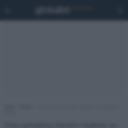
Home
>
Notizie
>
Goro galvanizza fascisti e leghisti: no ai profughi a
Milano
Goro galvanizza fascisti e leghisti: no