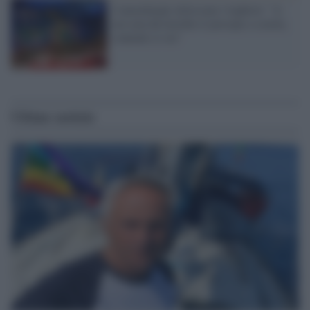
I musulmani zittiscono i leghisti: "A
noi non dà fastidio il presepe a scuola,
contenti ci sia"
Ultime notizie