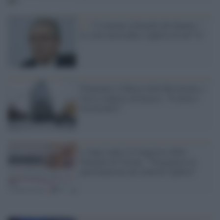
Iv /
ll renziano Librandi alla finanza: “
Io sono intoccabile, leghisti di me**a”
Finanziato il Museo della Resistenza, i
fascio-leghisti all'attacco: "E allora i
terremotati?"
L'Anpi contro il Congresso della
Famiglia di Verona: "Vergognosa la
partecipazione dei ministri leghisti"