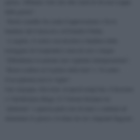
guerra. Abbiamo visto che oltre metà di chi non scappa
dalla guerra”.
Parole scandite fra cenni d’approvazione e fra le
bandiere del Carroccio e di Fratelli d’Italia.
A seguire, il corteo con tricolori e bandiere della
testuggine di Casapound a suon di cori e slogan:
“Difendiamo la nazione non vogliamo immigerazione”,
“Renzi scafista sei il primo della lista” e “Il centro
d’accoglienza non lo voglio”.
Una vergogna. Del resto, in questi tempi bui, il fascismo
e l’intolleranza dilaga. E l’Unione Europea tra
“pilatismo” e ignavia parla solo di muri e continua ad
alimentare le guerra e la fame da cui i migranti fuggono.