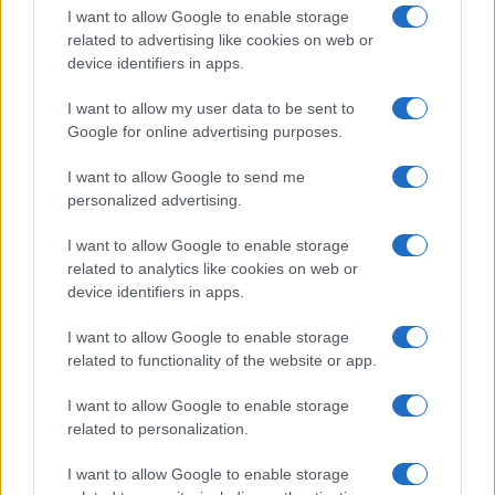
Salute
Globalist
I want to allow Google to enable storage
related to advertising like cookies on web or
Megachip
Globalscience
device identifiers in apps.
GiULia
Globalsport
I want to allow my user data to be sent to
Google for online advertising purposes.
Prima Pagina
I want to allow Google to send me
personalized advertising.
Giornale dello
Chi siamo
I want to allow Google to enable storage
Spettacolo
related to analytics like cookies on web or
Contributors
device identifiers in apps.
Wondernet
Facebook
I want to allow Google to enable storage
Giuliana Sgrena
related to functionality of the website or app.
Twitter
I want to allow Google to enable storage
Google News
related to personalization.
Mastodon
I want to allow Google to enable storage