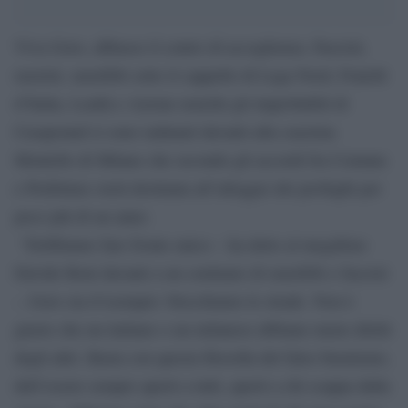
Viva Goro, abbasso il centro di accoglienza. Fascisti,
razzisti, xenofobi sotto il cappello di Lega Nord, Fratelli
d’Italia, Lealtà e Azione nonché gli improbabili di
Casapound si sono radunati davanti alla caserma
Montello di Milano che secondo gli accordi fra Comune
e Prefettura verrà destinata all’alloggio dei profughi per
poco più di un anno.
“Dobbiamo fare fronte unico – ha detto al megafono
Davide Boni davanti a un centinaio di xenofobi e fascisti
-. Goro sia d’esempio: blocchiamo le strade. Non è
giusto che un italiano o un milanese abbiano meno diritti
degli altri. Basta con questa filosofia del falso buonismo,
dell’essere sempre aperti a tutti, aperti a chi scappa dalla