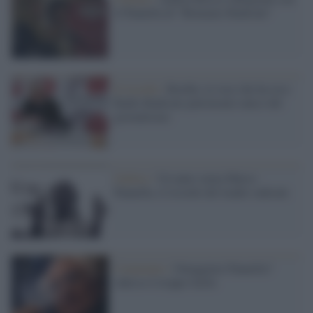
il Pannella di "Romanzo Radicale"
Il ricordo /
Bordin, la voce che ha reso
Radio Radicale patrimonio unico del
giornalismo
Gallery /
Un anno senza Marco
Pannella, il ricordo del leader radicale
Commento /
Omaggiare Pannella?
Adesso è troppo facile