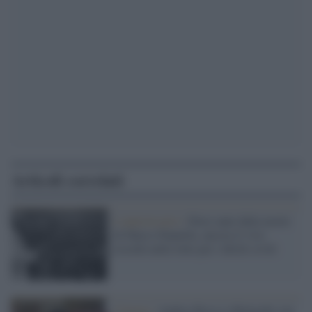
Articoli correlati
L'anniversario /
Dieci anni dalla morte
di Marco Pannella, ancora il vivo
ricordo nelle lotte per i diritti civili
Cinema /
Andrea Bosca a Belgrado con