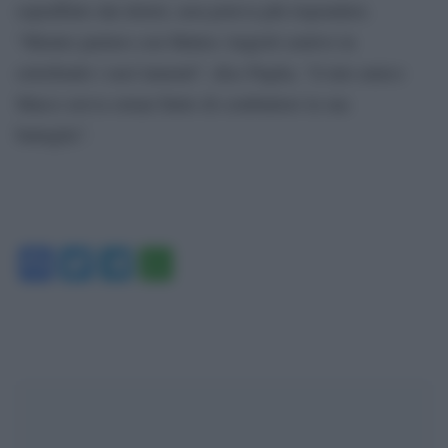
sopraffatto dai dolori, non poteva più rispondere.
“Mentre parlavo con Matteo Angioli sentivo in
sottofondo i suoi lamenti”, dice Paglia, “il mio amico
Marco aveva ormai finito di combattere la sua
battaglia”.
Facebook
Twitter
Telegram
WhatsApp