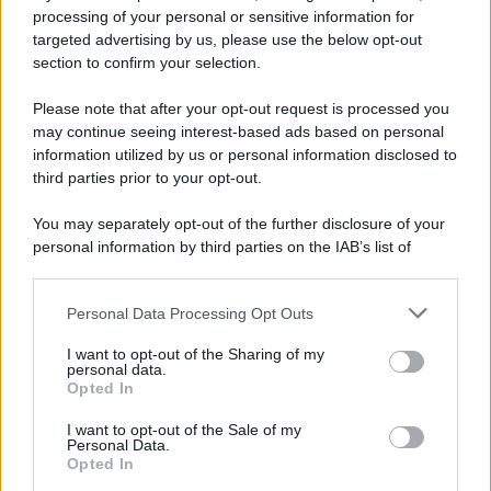
processing of your personal or sensitive information for
targeted advertising by us, please use the below opt-out
section to confirm your selection.
Vangelo /
La vita si intreccia con le paure come il giorno
succede alla notte
Please note that after your opt-out request is processed you
may continue seeing interest-based ads based on personal
information utilized by us or personal information disclosed to
third parties prior to your opt-out.
La scoperta /
Oplontis, le vittime dell’eruzione del Vesuvio
You may separately opt-out of the further disclosure of your
furono più numerose del previsto
personal information by third parties on the IAB’s list of
downstream participants.
Personal Data Processing Opt Outs
This information may also be disclosed by us to third parties
Il medagliere /
Europei di nuoto: Pellecani guida una super
on the IAB’s List of Downstream Participants that may further
I want to opt-out of the Sharing of my
Italia
disclose it to other third parties.
personal data.
Opted In
Please note that this website/app uses one or more Google
services and may gather and store information including but
I want to opt-out of the Sale of my
Personal Data.
not limited to your visit or usage behaviour. You may click to
Opted In
grant or deny consent to Google and its third-party tags to