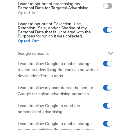
use your data for below specified purposes in below Google
I want to opt-out of processing my
consent section.
Personal Data for Targeted Advertising.
Opted In
I want to opt-out of Collection, Use,
Retention, Sale, and/or Sharing of my
Personal Data that Is Unrelated with the
Purposes for which it was collected.
Opted Out
Syndication
Culture
Google consents
Salute
Globalist
I want to allow Google to enable storage
related to advertising like cookies on web or
Megachip
Globalscience
device identifiers in apps.
GiULia
Globalsport
I want to allow my user data to be sent to
Google for online advertising purposes.
Prima Pagina
I want to allow Google to send me
personalized advertising.
Giornale dello
Chi siamo
I want to allow Google to enable storage
Spettacolo
related to analytics like cookies on web or