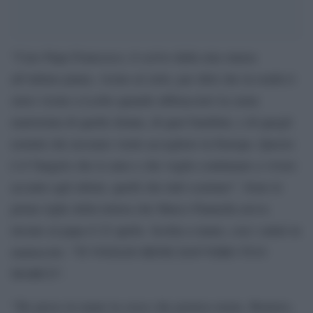
“Caro Papa Francesco, ti scrivo dalla mia stanza
all’ultimo piano, vicino al cielo, per dirti che in realtà ti
stavo vicino a Lesbo quando abbracciavi la carne
martoriata di quelle donne, di quei bambini, e di quegli
uomini che nessuno vuole accogliere in Europa. Questo
è il Vangelo che io amo e che voglio continuare a vivere
accanto agli ultimi, quelli che tutti scartano”. Sono le
prime righe della lettera che Marco Pannella aveva
inviato al papa il 22 aprile. Scritta a mano, con i saluti in
maiuscolo: “TI VOGLIO BENE DAVVERO TUO
MARCO”.
“Ho preso in mano la croce che portava mons. Romero,