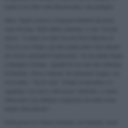
regalo il suo libro sulla Misericordia e una medaglia.
Mons. Paglia conosce e frequenta Pannella dai primi
Anni Novanta. Nelle ultime settimane si sono visti più
spesso. “A marzo ero alla Casa del Divin Maestro di
Ariccia con il Papa e gli altri prelati della Curia durante
gli esercizi spirituali di Quaresima”, ha raccontato Paglia
a Famiglia Cristiana, “quando ho ricevuto una telefonata
di Pannella. Voleva vedermi. Ho informato il papa e lui
mi ha detto. “Vai di corsa”. Prendo la macchina e lo
raggiungo. Lui stava a letto un po’ rattristato, ci siamo
abbracciati e poi abbiamo cominciato una delle nostre
lunghe chiacchierate”.
Pochi giorni fa l’ultima telefonata, ma Pannella, ormai