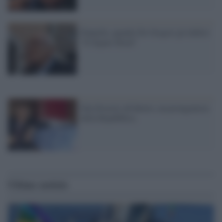
Pannella, quando De Gregori gli dedicò
"Il Signor Hood"
Dal divorzio all'aborto, un protagonista
della Repubblica
Ultime notizie