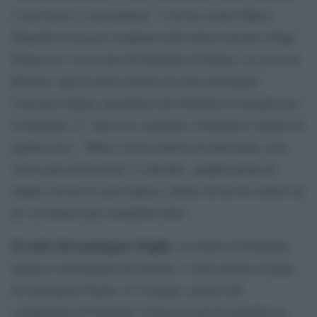
e non riesco a staccarmene”. Così ha scritto Marco
Pannella in un post scriptum nella lettera inviata a Papa
Francesco e resa nota da Famiglia Cristiana. La croce di
Romero oggi la porta attorno al collo monsignor
Vincenzo Paglia, presidente del Pontificio Consiglio per
la Famiglia. E’ stato lui a spiegare a Pannella l’origine di
quella croce. “Marco mi ha chiesto di indossarla, non
voleva più staccarsene. E alla fine, quando prima di
andare via me la sono ripresa, dentro di me ho sentito un
po’ di rimorso per avergliela tolta”.
Il ruolo del monsignor Paglia.
La lettera di Pannella,
spiega il settimanale dei Paolini, è stata portata al papa
da monsignor Paglia. Il 2 maggio, giorno del
compleanno di Pannella, Francesco gli ha mandato in