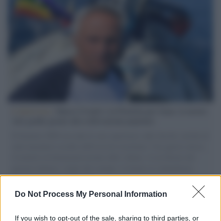
L'intervista /
Marco Croatti e la Flottilla per Gaza: le nostre
vele gonfie grazie alla sollevazione popolare
Il Senatore M5S racconta la sua esperienza sulle barche cariche di
aiuti umanitari assalite dall'esercito israeliano. Una guerra atroce,
il tentativo di disumanizzazione delle vittime, il servilismo del
governo italiano e degli altri europei, il ritorno al colonialismo.
L'importanza dei movimenti.
Do Not Process My Personal Information
Tel Aviv /
La “vittoria totale” di Israele significa una guerra
senza fine
If you wish to opt-out of the sale, sharing to third parties, or