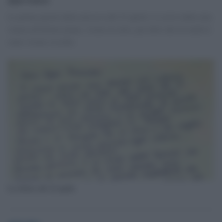
Le prime parole della missiva del 22 aprile: ti scrivo dalla mia
stanza all'ultimo piano, vicino al cielo, per dirti che in realtà ti
stavo vicino a Lesbo.
La lettera del 22 aprile