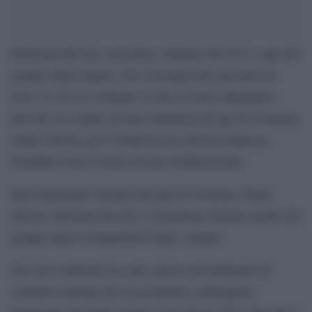
Hristiyan Ilievski, macedone, latitante dal 2011, capo del
gruppo degli zingari, che corrompevano giocatori di
serie A e B si è costituito a Orio al Serio (Bergamo) .
Ilievski era colpito da una ordinanza del gip di Cremona,
Guido Salvini, per l’inchiesta sul calcioscommesse.
Potrebbe essere l’inizio di una collaborazione.
Sarà interrogato domani dal gip di Cremona, Guido
Salvini, Hristyan Ilievski, il macedone ritenuto leader del
gruppo degli scommettitori degli ‘zingari’.
Nei suoi confronti era stata emessa un’ordinanza di
custodia cautelare per associazione a delinquere