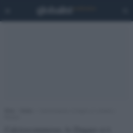
Home
>
Notizie
>
Calcioscommesse, lo Zingaro si è costituito a
Bergamo
Calcioscommesse, lo Zingaro si è