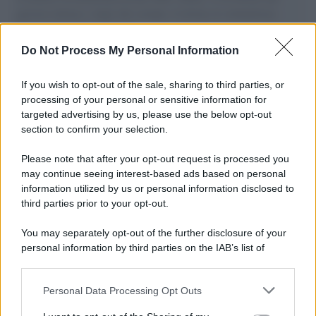
governo italiano e degli altri europei, il ritorno al colonialismo.
L'importanza dei movimenti.
Do Not Process My Personal Information
Musica /
Al maestro Francesco Guccini
If you wish to opt-out of the sale, sharing to third parties, or
processing of your personal or sensitive information for
targeted advertising by us, please use the below opt-out
section to confirm your selection.
Il ricordo /
Quando Guccini raccontava le "Cronache
epafaniche": l'intervista all'artista che si definiva un
Please note that after your opt-out request is processed you
'narratore'
may continue seeing interest-based ads based on personal
information utilized by us or personal information disclosed to
third parties prior to your opt-out.
Lo studio /
Disinformazione russa e destra: anche la
You may separately opt-out of the further disclosure of your
macchina propagandistica di Putin dietro la crisi di Ceuta
personal information by third parties on the IAB’s list of
downstream participants.
Personal Data Processing Opt Outs
This information may also be disclosed by us to third parties
Tendenze /
Sale il numero degli acquisti online in Europa e
on the IAB’s List of Downstream Participants that may further