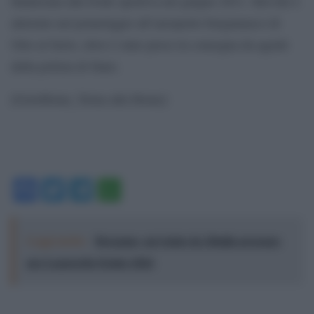
finalizzata alla frode sportiva nel giugno 2011. Ilievski è
atterrato nel pomeriggio all’aeroporto bergamasco di
Orio al Serio, dove è stato preso in consegna da agenti
della polizia di Stato.
[GotoHome_Torna alla Home]
Facebook
Twitter
Telegram
WhatsApp
Leggi anche:
Bergamo, un’estate da 20mila presenze
per Lazzeretto Estate 2026