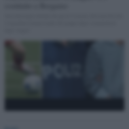
costituito a Bergamo
Sarà interrogato domani dal gip di Cremona, Hristyan Ilievski,
il macedone ritenuto leader del gruppo degli scommettitori
degli 'zingari'.
Desk2