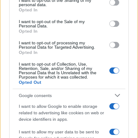
I want to opt-out of the Sharing of my
aumentano le vendite di articoli second hand
disclose it to other third parties.
personal data.
Opted In
Please note that this website/app uses one or more Google
services and may gather and store information including but
I want to opt-out of the Sale of my
Personal Data.
not limited to your visit or usage behaviour. You may click to
Opted In
grant or deny consent to Google and its third-party tags to
use your data for below specified purposes in below Google
I want to opt-out of processing my
consent section.
Personal Data for Targeted Advertising.
Opted In
I want to opt-out of Collection, Use,
Retention, Sale, and/or Sharing of my
Personal Data that Is Unrelated with the
Purposes for which it was collected.
Opted Out
Syndication
Culture
Google consents
Salute
Globalist
I want to allow Google to enable storage
related to advertising like cookies on web or
Megachip
Globalscience
device identifiers in apps.
GiULia
Globalsport
I want to allow my user data to be sent to