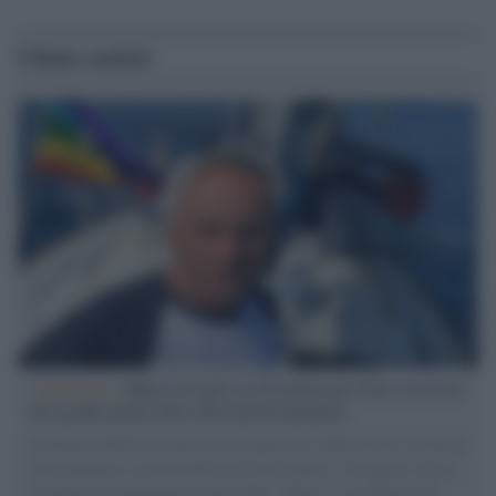
Ultime notizie
L'intervista /
Marco Croatti e la Flottilla per Gaza: le nostre
vele gonfie grazie alla sollevazione popolare
Il Senatore M5S racconta la sua esperienza sulle barche cariche di
aiuti umanitari assalite dall'esercito israeliano. Una guerra atroce,
il tentativo di disumanizzazione delle vittime, il servilismo del