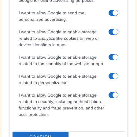
Google for online advertising purposes.
Prima Pagina
I want to allow Google to send me
personalized advertising.
Giornale dello
Chi siamo
I want to allow Google to enable storage
Spettacolo
related to analytics like cookies on web or
Contributors
device identifiers in apps.
Wondernet
Facebook
I want to allow Google to enable storage
Giuliana Sgrena
related to functionality of the website or app.
Twitter
I want to allow Google to enable storage
Google News
related to personalization.
Mastodon
I want to allow Google to enable storage
related to security, including authentication
Cookie Policy
functionality and fraud prevention, and other
user protection.
Preferenze Privacy