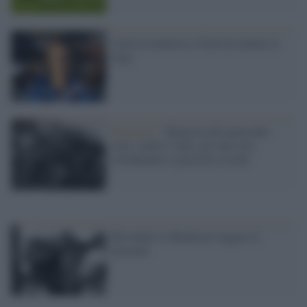
Calcioscommesse, Doni ha tentato la
fuga
Razzismo /
Memoria del genocidio
rom: contro l’odio, per una vera
cittadinanza e giustizia sociale
Ricordare la Shoah per leggere il
presente