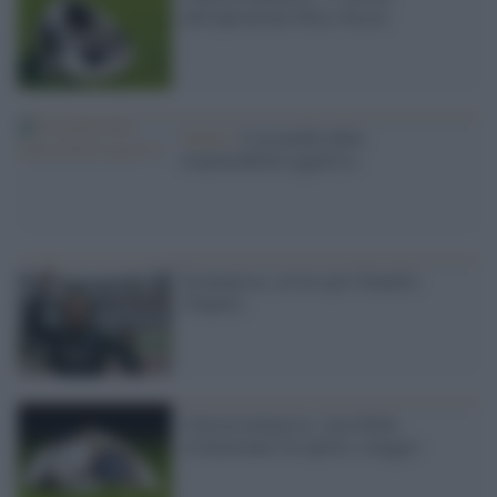
nell'operazione Dirty Soccer
Calcio /
L'assurdità della
responsabilità oggettiva
Scommesse, avviso per Gianello
(Napoli)
Calcioscommesse, classifiche
rivoluzionate fra aprile e maggio