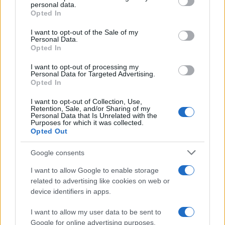
disclose it to other third parties.
personal data.
Opted In
Please note that this website/app uses one or more Google
services and may gather and store information including but
I want to opt-out of the Sale of my
Personal Data.
not limited to your visit or usage behaviour. You may click to
Opted In
grant or deny consent to Google and its third-party tags to
use your data for below specified purposes in below Google
I want to opt-out of processing my
consent section.
Personal Data for Targeted Advertising.
Opted In
I want to opt-out of Collection, Use,
Retention, Sale, and/or Sharing of my
Personal Data that Is Unrelated with the
Purposes for which it was collected.
Opted Out
Syndication
Culture
Google consents
Salute
Globalist
I want to allow Google to enable storage
related to advertising like cookies on web or
Megachip
Globalscience
device identifiers in apps.
GiULia
Globalsport
I want to allow my user data to be sent to
Google for online advertising purposes.