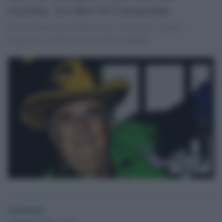
razzista. Lo dice la Cassazione
Pena simbolica ma definitiva per l'ex sindaco-sceriffo:
istigazione all'odio razziale [Enrico Baldin]
redazione