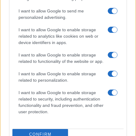
Prima Pagina
I want to allow Google to send me
personalized advertising.
Giornale dello
Chi siamo
I want to allow Google to enable storage
Spettacolo
related to analytics like cookies on web or
Contributors
device identifiers in apps.
Wondernet
Facebook
I want to allow Google to enable storage
Giuliana Sgrena
related to functionality of the website or app.
Twitter
I want to allow Google to enable storage
Google News
related to personalization.
Mastodon
I want to allow Google to enable storage
related to security, including authentication
Cookie Policy
functionality and fraud prevention, and other
user protection.
Preferenze Privacy
CONFIRM