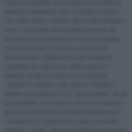
I discorsi di Gentilini, nei vent’anni di suo assoluto ed
indiscusso protagonismo della vita politica trevigiana,
sono andati spesso e volentieri oltre i confini trevigiani e
veneti, a causa della carica di esplicito razzismo che
portavano con sé, rendendolo noto in tutta la penisola
come pure all’estero. In passato, con la fascia di
tricolore al petto, dichiarò di aver dato mandato al
comandante dei vigili di fare “pulizia etnica dei
culattoni”. In altre occasioni associò alla parola
“stranieri” il sostantivo “cani”, parlò di “eliminare” i
bambini degli zingari ed evocò “vagoni piombati” per gli
extracomunitari. Si rese noto per aver tolto le panchine
dal parco di Sant’Andrea giustificando pubblicamente
l’ordinanza con l’esigenza di non vederci accomodati
immigrati e “negri”; espresse il desiderio di travestire gli