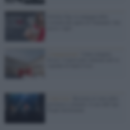
Fertility Day, la campagna della
Lorenzin dal sapore di Ventennio: fate
presto i figli!
L'inaugurazione /
Cuneo inaugura
Esseci: il nuovo polo culturale nell’ex
ospedale di Santa Croce
L'intervista /
Resistere al vuoto della
provincia e colmarlo: il caso dell’Aps
People Involvement