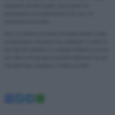
istigazione all’odio razziale, ma il seguito dei
procedimenti fu di archiviazione in un caso e di
assoluzione nel secondo.
Ma se le inchieste trevigiane non hanno portato a nulla,
la magistratura veneziana lo ha condannato. E anche se
poco più che simbolica, la condanna definitiva è accolta
con sollievo da tutti quei movimenti antirazzisti che per
vent’anni hanno osteggiato il sindaco-sceriffo.
Facebook
Twitter
Telegram
WhatsApp