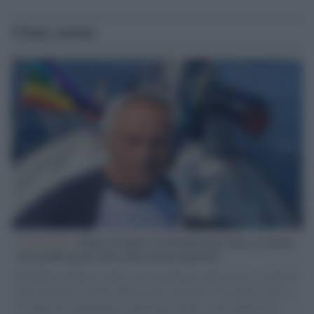
Ultime notizie
L'intervista /
Marco Croatti e la Flottilla per Gaza: le nostre
vele gonfie grazie alla sollevazione popolare
Il Senatore M5S racconta la sua esperienza sulle barche cariche di
aiuti umanitari assalite dall'esercito israeliano. Una guerra atroce,
il tentativo di disumanizzazione delle vittime, il servilismo del