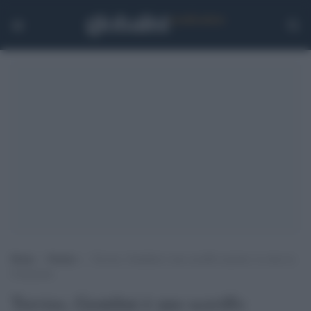
Home
>
Notizie
>
Treviso, Gentilini è uno sceriffo razzista. Lo dice la
Cassazione
Treviso, Gentilini è uno sceriffo