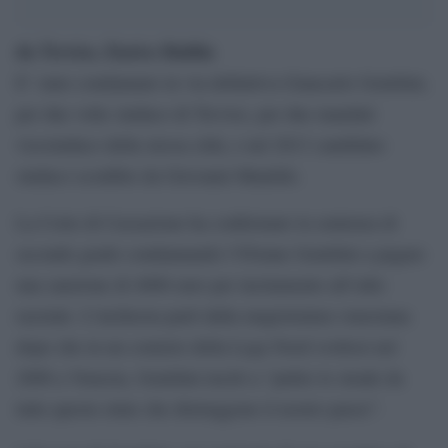
da Treviso, Enrico Baldin
E’ stato condannato in via definitiva Giancarlo Gentilini,
per due volte sindaco di Treviso, per due mandati
vicesindaco della stessa città, e nel 2013 candidato
sindaco sconfitto da Giovanni Manildo.
La Corte di Cassazione ha confermato la sentenza di
secondo grado condannando l’85enne Gentilini a pagare
una sanzione di 4000 euro per incitamento all’odio
razziale. L’inchiesta partì dalla magistratura veneziana
dopo che in un comizio della Lega Nord svoltosi nel
2008 a Venezia, Gentilini incitò a “pulire le strade da
tutte queste etnie che distruggono il nostro paese”.