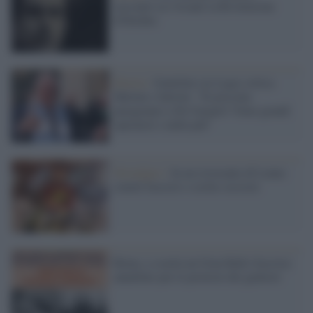
raccontò su l'Avanti la Rivoluzione
d'Ottobre
Destra /
Gentilini (ex Lega) critica
Meloni e Salvini: "Si possono
paragonare a De Gasperi? Sono grandi
operatori e nulla più"
Nostalgici /
In un ristorante di Lenno
cimeli fascisti e scritte sessiste
Roma, a scuola un Gran Ballo fascista:
annullato per le proteste dei genitori