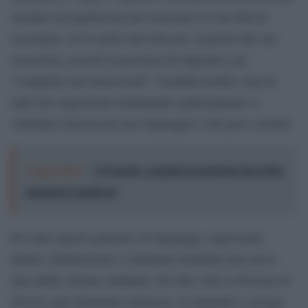
stranieri da leprotti per poi esercitarci le sue doti di
cacciatore, ed in molti suoi discorsi, in preda alle sue
ossessioni, associò la presenza di migranti a un
“complotto dei bolscevichi”. Gentilini inoltre, non di
rado usò espressioni richiamanti esplicitamente il
ventennio fascista nel suo linguaggio a dir poco colorito.
Leggi anche:
L'8 agosto, quando la memoria dovrebbe
insegnarci qualcosa
Per tutto questo palmares di linguaggi, espressioni,
intenti, dichiarazioni e ordinanze Gentilini non aveva
mai subito alcuna condanna. Per due volte la Procura di
Treviso aprì altrettante inchieste, in entrambi i casi per