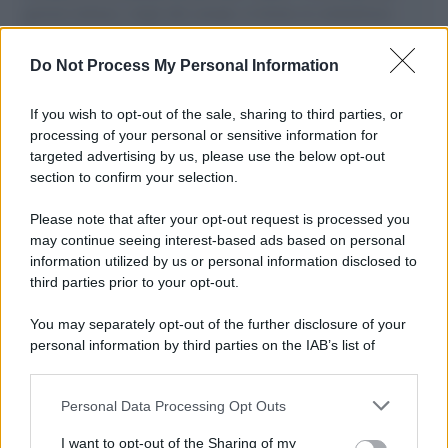
governo italiano e degli altri europei, il ritorno al colonialismo.
L'importanza dei movimenti.
Do Not Process My Personal Information
Tendenze /
Sale il numero degli acquisti online in Europa e
aumentano le vendite di articoli second hand
If you wish to opt-out of the sale, sharing to third parties, or
processing of your personal or sensitive information for
targeted advertising by us, please use the below opt-out
section to confirm your selection.
Pd /
Un partito progressista e di sinistra che si spacca sul
riarmo ha un serio problema
Please note that after your opt-out request is processed you
may continue seeing interest-based ads based on personal
information utilized by us or personal information disclosed to
third parties prior to your opt-out.
Il caso /
Trump ha quasi esaurito l'arsenale Usa, ma il
You may separately opt-out of the further disclosure of your
tycoon smentisce
personal information by third parties on the IAB’s list of
downstream participants.
Personal Data Processing Opt Outs
This information may also be disclosed by us to third parties
La banca /
Caso Mps: i pm milanesi ora vogliono vederci
on the IAB’s List of Downstream Participants that may further
I want to opt-out of the Sharing of my
chiaro sulle “chat” tra un dirigente del Mef e alcuni ministri