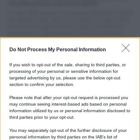
vele gonfie grazie alla sollevazione popolare
Il Senatore M5S racconta la sua esperienza sulle barche cariche di
aiuti umanitari assalite dall'esercito israeliano. Una guerra atroce,
il tentativo di disumanizzazione delle vittime, il servilismo del
governo italiano e degli altri europei, il ritorno al colonialismo.
L'importanza dei movimenti.
Do Not Process My Personal Information
L'attesa /
Un estate di calcio: tra Mondiali e Serie A
If you wish to opt-out of the sale, sharing to third parties, or
processing of your personal or sensitive information for
targeted advertising by us, please use the below opt-out
section to confirm your selection.
Imperialismo /
Petrolio e prepotenze di Trump: una società
legata a 'Donald' vuole perforare la Groenlandia senza
Please note that after your opt-out request is processed you
autorizzazione
may continue seeing interest-based ads based on personal
information utilized by us or personal information disclosed to
third parties prior to your opt-out.
Musica /
Al maestro Francesco Guccini
You may separately opt-out of the further disclosure of your
personal information by third parties on the IAB’s list of