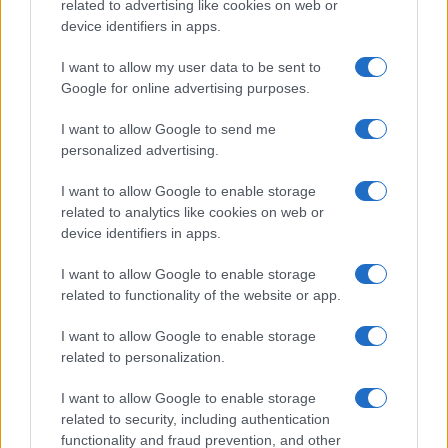
related to advertising like cookies on web or
Megachip
Globalscience
device identifiers in apps.
GiULia
Globalsport
I want to allow my user data to be sent to
Google for online advertising purposes.
Prima Pagina
I want to allow Google to send me
personalized advertising.
Giornale dello
Chi siamo
I want to allow Google to enable storage
Spettacolo
related to analytics like cookies on web or
Contributors
device identifiers in apps.
Wondernet
Facebook
I want to allow Google to enable storage
Giuliana Sgrena
related to functionality of the website or app.
Twitter
I want to allow Google to enable storage
Google News
related to personalization.
Mastodon
I want to allow Google to enable storage
related to security, including authentication
Cookie Policy
functionality and fraud prevention, and other