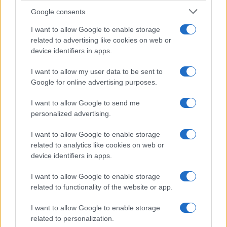
Syndication
Culture
Google consents
Salute
Globalist
I want to allow Google to enable storage
related to advertising like cookies on web or
Megachip
Globalscience
device identifiers in apps.
GiULia
Globalsport
I want to allow my user data to be sent to
Google for online advertising purposes.
Prima Pagina
I want to allow Google to send me
personalized advertising.
Giornale dello
Chi siamo
I want to allow Google to enable storage
Spettacolo
related to analytics like cookies on web or
Contributors
device identifiers in apps.
Wondernet
Facebook
I want to allow Google to enable storage
Giuliana Sgrena
related to functionality of the website or app.
Twitter
I want to allow Google to enable storage
Google News
related to personalization.