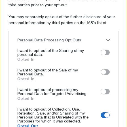
third parties prior to your opt-out.
Lo studio /
Disinformazione russa e destra: anche la
You may separately opt-out of the further disclosure of your
macchina propagandistica di Putin dietro la crisi di Ceuta
personal information by third parties on the IAB’s list of
downstream participants.
Personal Data Processing Opt Outs
This information may also be disclosed by us to third parties
Tendenze /
Sale il numero degli acquisti online in Europa e
on the IAB’s List of Downstream Participants that may further
I want to opt-out of the Sharing of my
aumentano le vendite di articoli second hand
disclose it to other third parties.
personal data.
Opted In
Please note that this website/app uses one or more Google
services and may gather and store information including but
I want to opt-out of the Sale of my
Personal Data.
not limited to your visit or usage behaviour. You may click to
Opted In
grant or deny consent to Google and its third-party tags to
use your data for below specified purposes in below Google
I want to opt-out of processing my
consent section.
Personal Data for Targeted Advertising.
Opted In
I want to opt-out of Collection, Use,
Retention, Sale, and/or Sharing of my
Personal Data that Is Unrelated with the
Purposes for which it was collected.
Opted Out