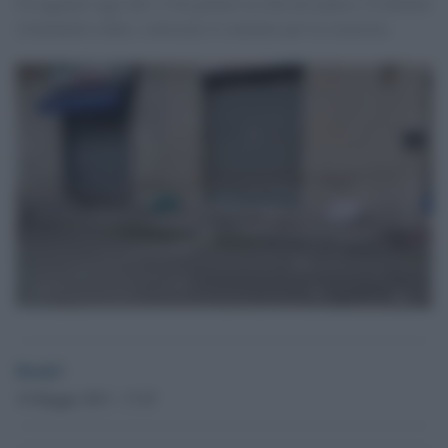
Un agguato oggi alle 12 ha gettato la città nel panico. È allarme
criminalità a Bari, convocato il comitato per la sicurezza.
Desk3
19 Maggio 2013 - 17.47