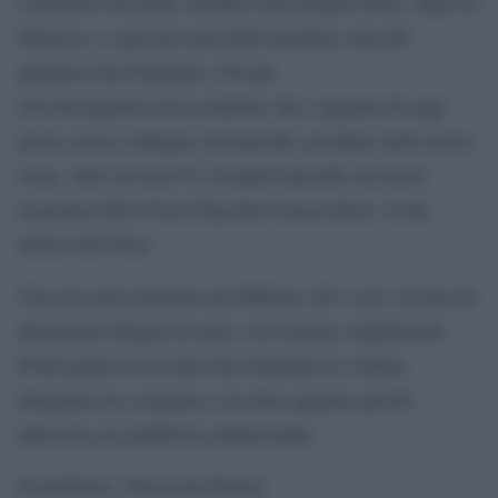
L’obiettivo del killer sarebbe stato proprio Fiore, figlio di
Pinuccio, a capo per anni dell’omonimo clan del
quartiere San Pasquale e Picone.
Gli investigatori non escludono che l’agguato di oggi
possa essere collegato all’omicidio accaduto nello stesso
rione, oltre un mese fa. In quell’episodio ad essere
assassina tofu il boss Giacomo Caracciolese, rivale
storico dei Fiore.
Vito era stato arrestato nel febbraio 2011 con l’accusa di
detenzione illegale di armi e di sostanze stupefacenti.
Pochi giorni fa al rione San Girolamo la vittima
designata era scampata a un altro agguato perché
indossava un giubbotto antiproiettile.
[GotoHome_Torna alla Home]