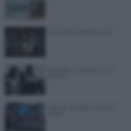
Le mani della 'ndrangheta sul Tav
'Ndrangheta: arresti nella cosca di
Rizziconi
Colpo alla 'ndrangheta: 17 arresti a
Crotone