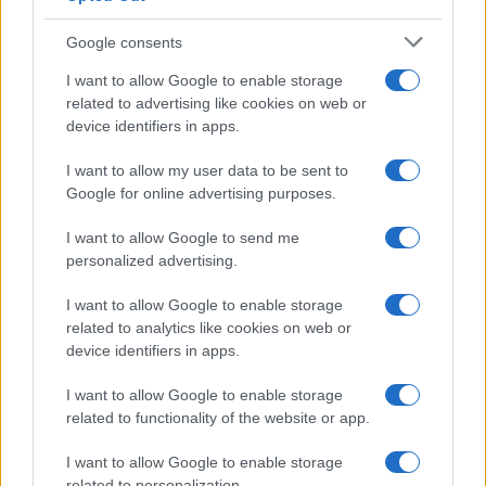
Syndication
Culture
Google consents
Salute
Globalist
I want to allow Google to enable storage
related to advertising like cookies on web or
Megachip
Globalscience
device identifiers in apps.
GiULia
Globalsport
I want to allow my user data to be sent to
Google for online advertising purposes.
Prima Pagina
I want to allow Google to send me
personalized advertising.
Giornale dello
Chi siamo
I want to allow Google to enable storage
Spettacolo
related to analytics like cookies on web or
Contributors
device identifiers in apps.
Wondernet
Facebook
I want to allow Google to enable storage
Giuliana Sgrena
related to functionality of the website or app.
Twitter
I want to allow Google to enable storage
Google News
related to personalization.