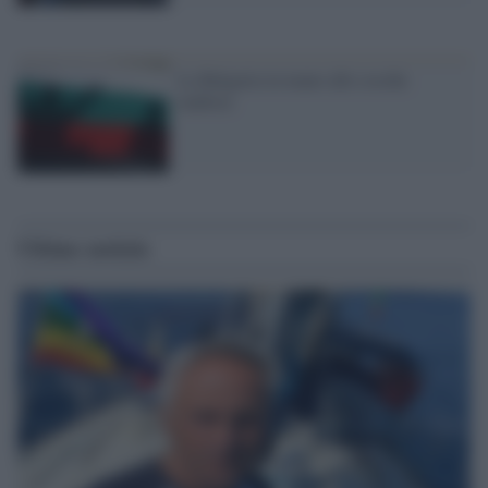
La Bulgaria in mano alle cosche
mafiose
Ultime notizie