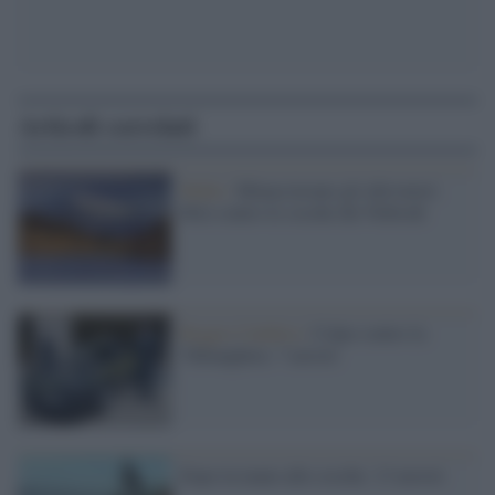
Articoli correlati
Mafia /
Minacciavano gli allevatori:
blitz contro le cosche dei Nebrodi
Reggio Calabria /
Colpo contro la
'Ndrangheta: 7 arresti
Expo in mano alle cosche: 13 arresti