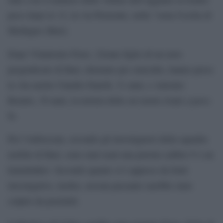
poco dopo le 12, in via Piemonte, nella “zona Cecilia di
Modugno (Bari).
Dopo Vitantonio Fiore, 22enne figlio di un noto
pregiudicato di Bari, detenuto per omicidio, hanno perso
la vita anche Claudio Fanelli, 31 anni, e Antonio
Romito, 30 anni, la notizia della cui morte risale a poco
fa.
Per l’imboscata, secondo gli investigatori della squadra
mobile di Bari, sono stati usati una pistola calibro 9 e un
kalashnikov. Secondo quanto si è appreso da fonti
investigative, inoltre, nessun passante sarebbe stato
colpito da proiettili.