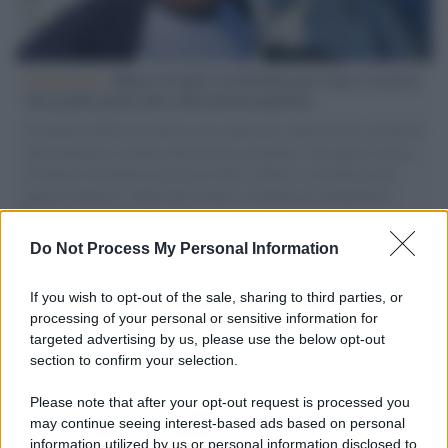
L'intervista /
Marco Croatti e la Flottilla per Gaza: le nostre
vele gonfie grazie alla sollevazione popolare
Il Senatore M5S racconta la sua esperienza sulle barche cariche di
aiuti umanitari assalite dall'esercito israeliano. Una guerra atroce,
il tentativo di disumanizzazione delle vittime, il servilismo del
governo italiano e degli altri europei, il ritorno al colonialismo.
L'importanza dei movimenti.
Do Not Process My Personal Information
Musica /
Al maestro Francesco Guccini
If you wish to opt-out of the sale, sharing to third parties, or
processing of your personal or sensitive information for
targeted advertising by us, please use the below opt-out
section to confirm your selection.
Il ricordo /
Quando Guccini raccontava le "Cronache
epafaniche": l'intervista all'artista che si definiva un
Please note that after your opt-out request is processed you
'narratore'
may continue seeing interest-based ads based on personal
information utilized by us or personal information disclosed to