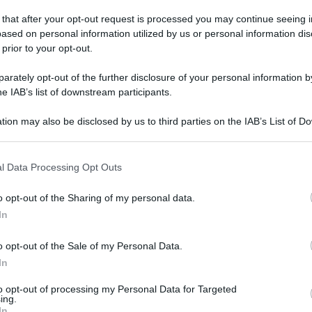
 that after your opt-out request is processed you may continue seeing i
ased on personal information utilized by us or personal information dis
 prior to your opt-out.
rately opt-out of the further disclosure of your personal information by
a Democrazia Cristiana
, si è spento nella sua
he IAB’s list of downstream participants.
: una figura controversa. Giulio Andreotti è
tion may also be disclosed by us to third parties on the IAB’s List of 
reso noto i suoi familiari. Aveva 94 anni.
 that may further disclose it to other third parties.
aliana della seconda metà del XX secolo, è stato
 that this website/app uses one or more Google services and may gath
l Data Processing Opt Outs
including but not limited to your visit or usage behaviour. You may click 
 Dc. Sette volte presidente del Consiglio, ha
 to Google and its third-party tags to use your data for below specifi
o opt-out of the Sharing of my personal data.
darietà nazionale” durante il rapimento di Aldo
ogle consent section.
In
lla “non-sfiducia” (1976-1977), con la prima
o opt-out of the Sale of my Personal Data.
stro del Lavoro. Numerossisimi i suoi incarichi
In
to opt-out of processing my Personal Data for Targeted
ing.
ne della Seconda Guerra Mondiale, quando al
In