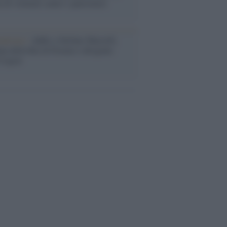
i di violenze contro i palestinesi
nalismo /
Addio a Stefano Marcelli,
na della Rai di Firenze e dirigente
Usigrai