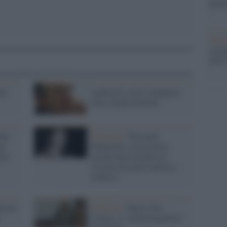
giorn
Gior
colon
dell'
del
Andreotti, notte tranquilla:
lento miglioramento
"Mio
Memoria /
Piersanti
er
Mattarella, assassinato
Zan"
perché dava fastidio al
sistema di potere politico-
mafioso
eotti
Mantova /
Morto Irio
Azzini: il 'radiotelegrafista'