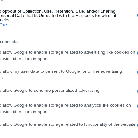
nta membro della Costituente nel 1946. Un
o opt-out of Collection, Use, Retention, Sale, and/or Sharing
ersonal Data that Is Unrelated with the Purposes for which it
ballo in inchieste su Cosa Nostra e sul delitto
lected.
Out
 del Golpe Borghese e della P2. Domani i funerali
Ulti
consents
 domani pomeriggio nella capitale.
o allow Google to enable storage related to advertising like cookies on
evice identifiers in apps.
i fatti contro paura e compromessi: una Sicilia che
o allow my user data to be sent to Google for online advertising
s.
to allow Google to send me personalized advertising.
 di Leoluca Orlando:
Aveva detto il sindaco di
o allow Google to enable storage related to analytics like cookies on
Io so che l’uccisione di Mattarella non sarebbe
evice identifiers in apps.
L'int
ella corrente andreottiana della Dc, senza il
Gaza:
o allow Google to enable storage related to functionality of the website
solle
o. Lo so, ma non ho le prove – ha affermato