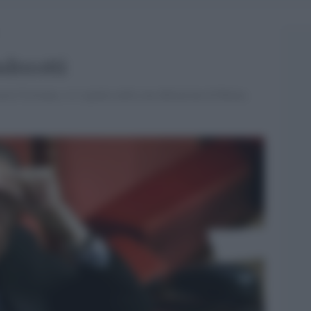
dreotti
zia Cristiana, si è spento nella sua abitazione di Roma.