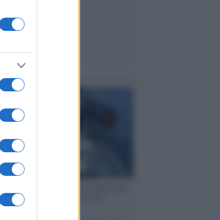
me notizie
ervista /
Marco Croatti e la Flottilla per
 le nostre vele gonfie grazie alla
vazione popolare