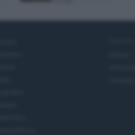
di Gladio
Syndication
i siamo
ntributors
Globalist
cebook
Globalscie
itter
Globalsport
ogle News
stodon
okie Policy
eferenze Privacy