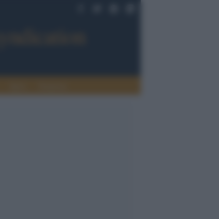
Sport
Tendenze