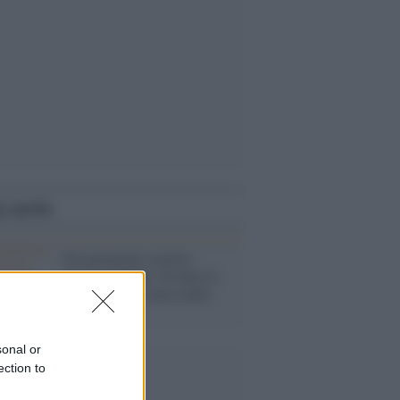
i anche
Da partigiana a prima
ministra donna: 40 anni fa
Tina Anselmi entrò nella
storia
sonal or
ection to