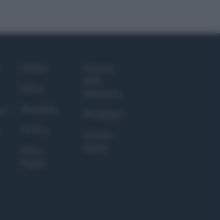
Culture
Giornale
dello
Salute
Spettacolo
Megachip
nce
Wondernet
GiULia
Giuliana
Sgrena
Prima
Pagina