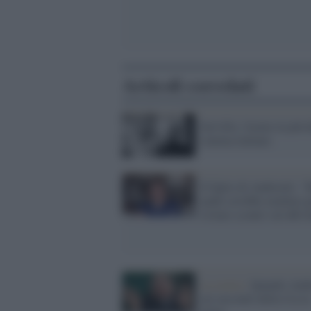
Articoli correlati
Servillo, l'uomo in più 
cinema italiano
Il figlio di Andreotti: 
padre avrebbe mediato p
evitare scontri sul ddl 
La storia /
Quando Andr
mi raccontò della Cia in