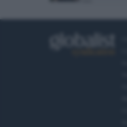
Italia
Ch
Co
Fa
Tw
Go
Ma
Co
Pr