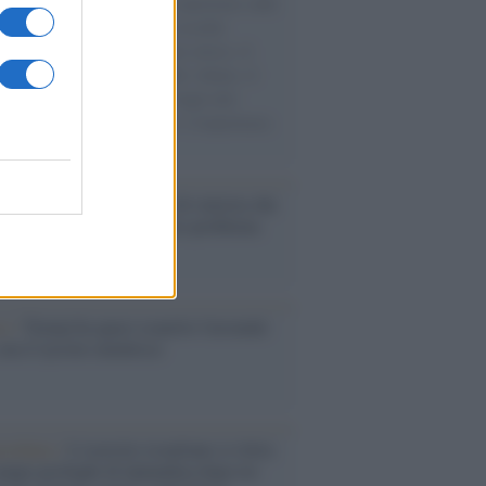
natore M5S racconta la sua esperienza sulle
e cariche di aiuti umanitari assalite
sercito israeliano. Una guerra atroce, il
ivo di disumanizzazione delle vittime, il
ismo del governo italiano e degli altri
ei, il ritorno al colonialismo. L'importanza
ovimenti.
Un partito progressista e di sinistra che
acca sul riarmo ha un serio problema
so /
Trump ha quasi esaurito l'arsenale
ma il tycoon smentisce
iordania /
L’esercito israeliano si ritira
ampo profughi di Qalandiya dopo tre