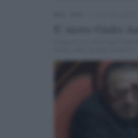
Home
>
Notizie
>
E’ morto Giulio Andreotti
E' morto Giulio An
Il senatore a vita, simbolo della Democra
Amato e odiato: una figura controversa.