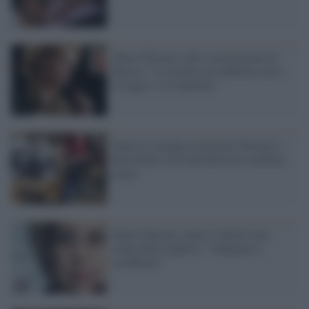
Maria Falcone sulla scarcerazione di
Brusca: "La notizia mi addolora ma è
la legge e va rispettata"
Dopo le critiche la pizzeria 'Falcone e
Borsellino' di Francoforte ha cambiato
nome
Maria Falcone contro il delirio pro-
mafia della leghista: "Indignata e
arrabbiata"