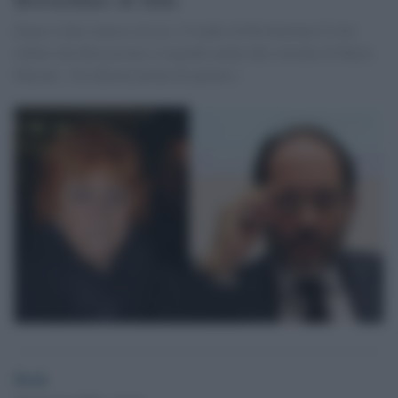
Dopo il duro attacco di ieri, il leader di Rivoluzione Civile
ribatte alla Boccassini e risponde anche alle critiche di Maria
Falcone: «Si informi prima di parlare».
Desk