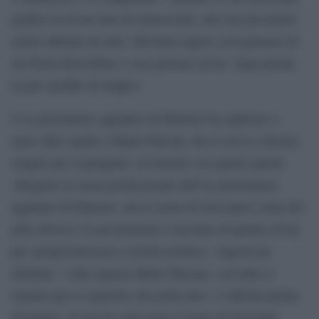
giudizi su di me non mi interessano, alle sue piccinerie
siamo abituati da anni. Mi basta sapere cosa pensava di
me Paolo Borsellino e cosa pensava di lei. Ogni parola
in più sarebbe di troppo».
L’ex procuratore aggiunto di Palermo ha replicato a
muso duro anche a Maria Falcone che lo aveva criticato
sempre per il paragone col fratello con queste parole:
«Rispetto la storia professionale dell’ex procuratore
aggiunto di Palermo, ma la storia di Giovanni è stata del
tutto diversa. E non permetto a nessuno di parlare di lui
per autopromuoversi a livello politico». Ingroia ha
ribattuto: «Alla signora Maria Falcone, con tutto il
rispetto per il cognome che porta dico: si informi prima
di parlare. Io non ho mai usato il nome di Giovanni