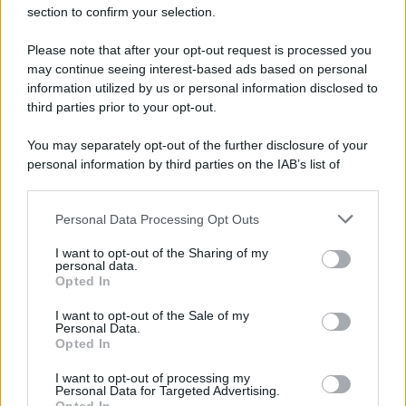
section to confirm your selection.
Imperialismo /
Petrolio e prepotenze di Trump: una società
legata a 'Donald' vuole perforare la Groenlandia senza
Please note that after your opt-out request is processed you
autorizzazione
may continue seeing interest-based ads based on personal
information utilized by us or personal information disclosed to
third parties prior to your opt-out.
Musica /
Al maestro Francesco Guccini
You may separately opt-out of the further disclosure of your
personal information by third parties on the IAB’s list of
downstream participants.
Personal Data Processing Opt Outs
This information may also be disclosed by us to third parties
Il ricordo /
Quando Guccini raccontava le "Cronache
on the IAB’s List of Downstream Participants that may further
I want to opt-out of the Sharing of my
epafaniche": l'intervista all'artista che si definiva un
disclose it to other third parties.
personal data.
'narratore'
Opted In
Please note that this website/app uses one or more Google
services and may gather and store information including but
I want to opt-out of the Sale of my
Personal Data.
not limited to your visit or usage behaviour. You may click to
Opted In
grant or deny consent to Google and its third-party tags to
use your data for below specified purposes in below Google
I want to opt-out of processing my
consent section.
Personal Data for Targeted Advertising.