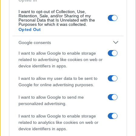
Opted In
I want to opt-out of Collection, Use,
Retention, Sale, and/or Sharing of my
Personal Data that Is Unrelated with the
Purposes for which it was collected.
Opted Out
Syndication
Culture
Google consents
Salute
Globalist
I want to allow Google to enable storage
related to advertising like cookies on web or
Megachip
Globalscience
device identifiers in apps.
GiULia
Globalsport
I want to allow my user data to be sent to
Google for online advertising purposes.
Prima Pagina
I want to allow Google to send me
personalized advertising.
Giornale dello
Chi siamo
I want to allow Google to enable storage
Spettacolo
related to analytics like cookies on web or
Contributors
device identifiers in apps.
Wondernet