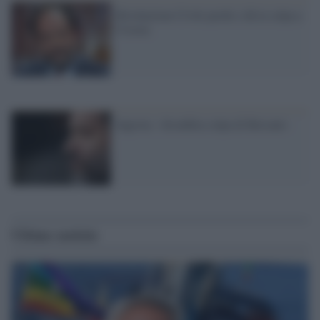
Rivoluzione Civile perde e dà la colpa a
Crozza
Ingroia: «Sconfitta colpa di Bersani»
Ultime notizie