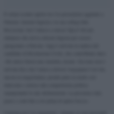
È ormai scontro aperto tra l’ex procuratore aggiunto a
Palermo Antonio Ingroia e la sua collega Ilda
Boccassini. Ieri l’attacco a mezzo TgLa7 del pm
milanese che aveva criticato Ingroia per essersi
paragonato a Falcone. Oggi è arrivata la replica del
candidato di Rivoluzione Civile, che controbbatte duro:
«Ho atteso finora una smentita, invano. Siccome non è
arrivata dico che l’unica a doversi vergognare è lei che,
ancora in magistratura, prende parte in modo così
indecente e astioso alla competizione politica
manipolando le mie dichiarazioni. La prossima volta
pensi e conti fino a tre prima di aprire bocca».
Continua poi l’ex magistrato: «Quanto ai suoi personali