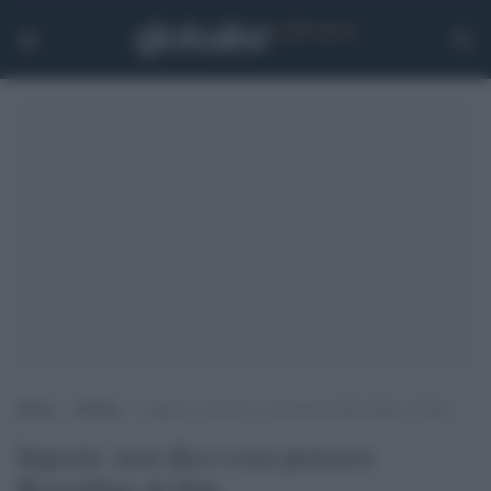
Home
>
Notizie
>
Ingroia: non dico cosa pensava Borsellino di Ilda
Ingroia: non dico cosa pensava
Borsellino di Ilda