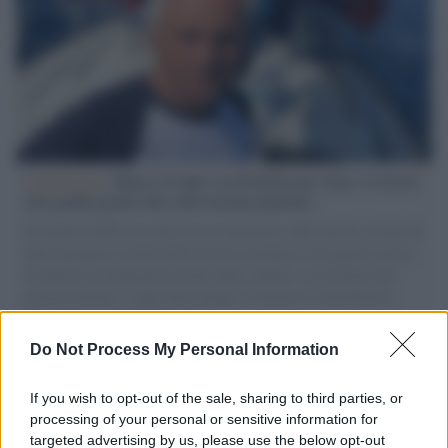
L'intervista /
Marco Croatti e la Flottilla per Gaza: le nostre
vele gonfie grazie alla sollevazione popolare
Il Senatore M5S racconta la sua esperienza sulle barche cariche di
aiuti umanitari assalite dall'esercito israeliano. Una guerra atroce,
il tentativo di disumanizzazione delle vittime, il servilismo del
governo italiano e degli altri europei, il ritorno al colonialismo.
L'importanza dei movimenti.
Do Not Process My Personal Information
L'attesa /
Un estate di calcio: tra Mondiali e Serie A
If you wish to opt-out of the sale, sharing to third parties, or
processing of your personal or sensitive information for
targeted advertising by us, please use the below opt-out