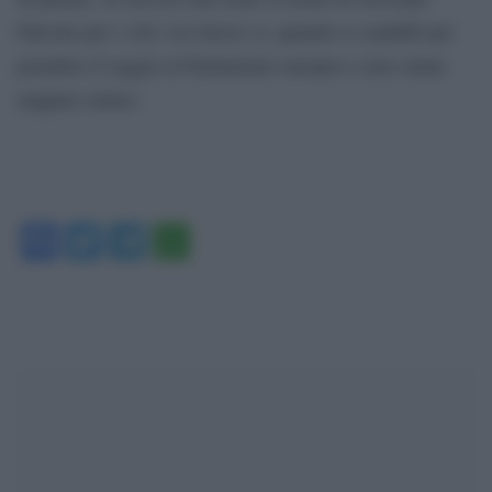
Falcone per i voti. Lei invece si, quando si candidò per
prendere il seggio al Parlamento europeo e non venne
neppure eletta».
Facebook
Twitter
Telegram
WhatsApp