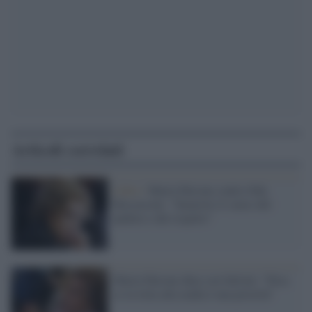
Articoli correlati
Libro /
Maria Falcone contro Ilda
Boccassini: "Smarrito il senso del
pudore e del rispetto"
Maria Falcone dura con Salvini: "Dica
se la lotta alla mafia è una priorità"