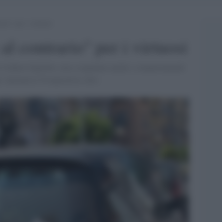
rio” per i virtuosi
al contrario" per i virtuosi
lo l'odiato foglietto, ma a segnalare anche i comportamenti
ni. Iniziativa Vivopositivo.<br>