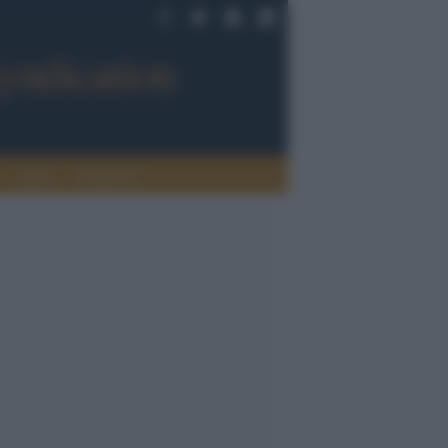
Sport
Tendenze