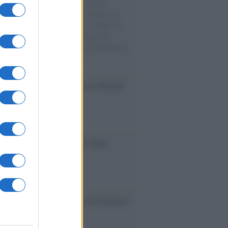
e cariche di aiuti umanitari assalite
sercito israeliano. Una guerra atroce, il
ivo di disumanizzazione delle vittime, il
ismo del governo italiano e degli altri
ei, il ritorno al colonialismo. L'importanza
ovimenti.
cordo /
Le radici di Francesco Guccini
iversario /
90 anni di Yves Saint
nt, tra moda e scandali
cordo /
Il nostro incontro con Francesco
ini