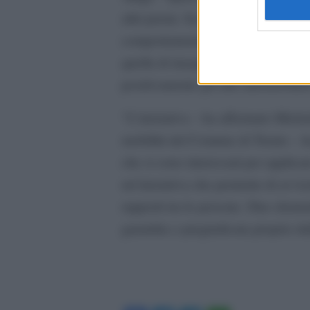
altri premi. Secondo i dati, il 75% 
comportamento scorretto degli auto
quella di inasprire le pene, ma pr
positivamente gli altri automobilist
“L’iniziativa – ha affermato Mich
mobilità del Comune di Trento – ha 
che si sono interessati per applica
un’iniziativa che permette di avvic
rapporti tra le persone. Due elementi
garantita o pregiudicata proprio dal