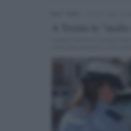
Home
>
Notizie
>
A Trento le “multe al contra
A Trento le "multe 
La polizia locale lascerà sul tergicristal
virtuosi degli automobilisti e dei cittadi