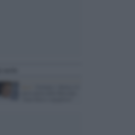
i anche
Sport /
Formula 1, Bottas è il
nuovo pilota della Mercedes:
"Sono felice e orgoglioso"