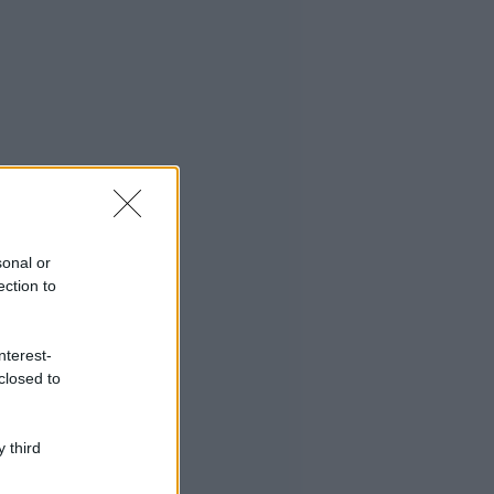
sonal or
ection to
nterest-
closed to
 third