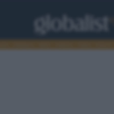
omia
Intelligence
Media
Ambiente
Cultura
Scienza