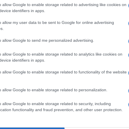
barch
o allow Google to enable storage related to advertising like cookies on
dall'e
evice identifiers in apps.
ll’aiuto degli agenti di quartiere che vivono
tentat
servil
persone, saranno premiati anche i ‘buoni
o allow my user data to be sent to Google for online advertising
europ
s.
nte gli spazi sportivi, chi usa i posacenere
dei m
hi raccoglie un rifiuto per gettarlo nell’apposito
to allow Google to send me personalized advertising.
Il ri
sto sui mezzi pubblici alle persone anziane”.
o allow Google to enable storage related to analytics like cookies on
ll’educazione stradale fermeranno la persona
evice identifiers in apps.
ontrario” e raccoglieranno i dati in vista della
o allow Google to enable storage related to functionality of the website
ione del progetto, ossia nel mese di maggio.
L'ann
Laure
presentanti degli enti promotori selezionerà
o allow Google to enable storage related to personalization.
i e alle persone selezionate saranno consegnati
o allow Google to enable storage related to security, including
iano l’iniziativa di sensibilizzazione tra i quali
cation functionality and fraud prevention, and other user protection.
Il ri
ttore interregionale Aci Veneto e Trentino Alto
Gucc
mettendo a disposizione tessere Aci gratuite ed