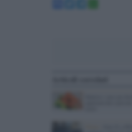
Facebook
Twitter
Telegram
WhatsA
Articoli correlati
Mantova: i pass per disa
appartenevano a person
morte
Milano /
Zona 30, a Mi