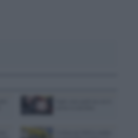
pp
bili
Paghi come guidi ma con lo
e
spione in macchina
lano
Crollata nel 2020 la vendita