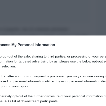
n si pagano, ma al contrario premiano
vi di automobilisti, ciclisti, pedoni e cittadini
idiano con un gesto di gentilezza che va oltre il
ocess My Personal Information
 contrario” vuole sensibilizzare la comunità
to opt-out of the sale, sharing to third parties, or processing of your per
 positivi in un contesto – quello della strada
formation for targeted advertising by us, please use the below opt-out s
ncentrano lo stress quotidiano e si amplifica
 selection.
denti e pericolo per la salute pubblica.
 that after your opt-out request is processed you may continue seeing i
ased on personal information utilized by us or personal information dis
one “Vivopositivo” di Trento, ha subito trovato
 prior to your opt-out.
o di Polizia Locale e di Aci Trentino. “La
rately opt-out of the further disclosure of your personal information by
enzo De Stefani, presidente di Vivopositivo – è
he IAB’s list of downstream participants.