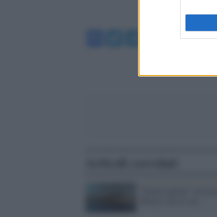
Facebook
Twitter
Telegram
WhatsA
Articoli correlati
"Derby indiano" ad Arc
Mittal, l'Ilva è sua