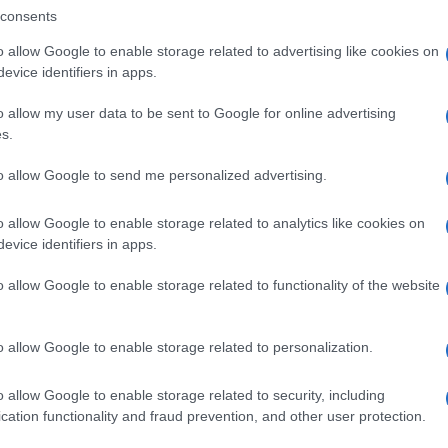
cura di Taranto chiedendo l’invio degli atti».
consents
è detto nella nota – e la documentazione è
o allow Google to enable storage related to advertising like cookies on
ntrare in possesso delle carte necessarie a
evice identifiers in apps.
Ulti
dimenti disciplinari».
o allow my user data to be sent to Google for online advertising
s.
ltri sette arresti per il disastro ambientale Ilva
to allow Google to send me personalized advertising.
lgono giornalisti di varie testate locali, di
 stati utilizzati per far passare messaggi
o allow Google to enable storage related to analytics like cookies on
evice identifiers in apps.
 nei confronti di chi non risultava gradito
o allow Google to enable storage related to functionality of the website
L'int
o allow Google to enable storage related to personalization.
Gaza:
solle
o allow Google to enable storage related to security, including
Il Se
cation functionality and fraud prevention, and other user protection.
barch