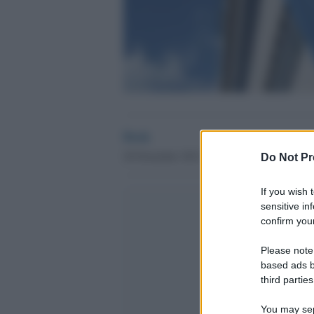
Desk
28 Novembre 2012 - 08.52
Do Not Pr
If you wish 
sensitive in
confirm your
Please note
based ads b
third parties
You may sepa