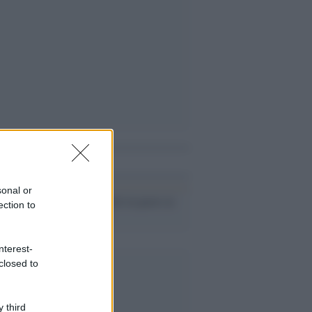
i anche
sonal or
Il figlio di Preiti in pasto ai
ection to
media penosi
nterest-
closed to
 third