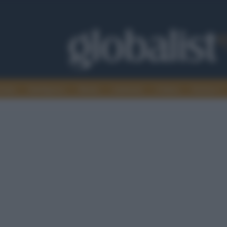
omia
Intelligence
Media
Ambiente
Cultura
Scienza