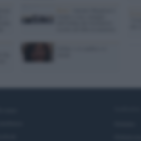
lismo
Roma /
Antonio Megalizzi è
Il ri
e: a
tornato a casa, omaggio
"Cron
zzato
dell'Ordine dei Giornalisti:
che s
na
iscritto all'Albo in memoria
Ordine: o si cambia o si
 l'ha
chiude
olo
Syndication
i siamo
ntributors
Globalist
cebook
Globalscie