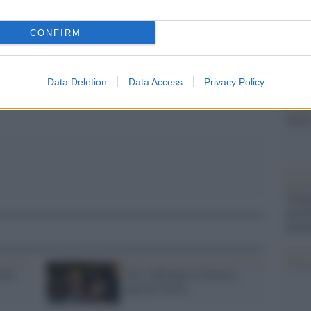
dall'e
tentat
CONFIRM
servil
pp
europ
dei m
Data Deletion
Data Access
Privacy Policy
L'att
Seri
Impe
Trump
perfo
autor
Musi
elor
Ilva, tafferugli a Genova:
operaio ferito