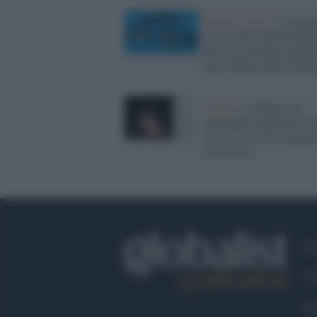
Mondo Atenei /
Giorna
e stato dell’informazion
Pisa un convegno organi
dall’Ordine della Tosca
Media /
L'Ordine dei
giornalisti bacchetta Chi
visto?: no a fare spettac
sul dolore
Ch
Co
Fa