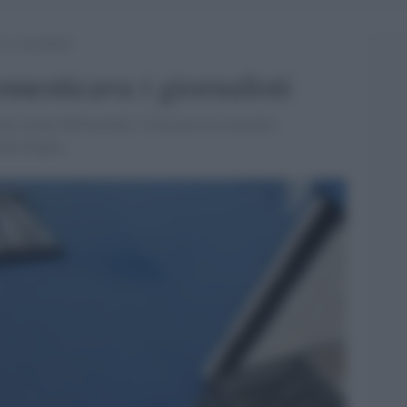
a i giornalisti
omesticava i giornalisti
oni creato dall'azienda. Convocato un consiglio
ella Puglia.