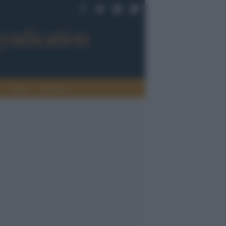
Sport
Tendenze