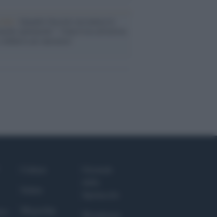
cordo /
Quando Guccini raccontava le
ache epafaniche": l'intervista all'artista
i definiva un 'narratore'
Culture
Giornale
dello
Salute
Spettacolo
Megachip
nce
Wondernet