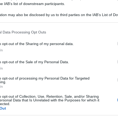
he IAB’s list of downstream participants.
tion may also be disclosed by us to third parties on the IAB’s List of 
 that may further disclose it to other third parties.
 that this website/app uses one or more Google services and may gath
va sono emersi rapporti che potrebbero
l Data Processing Opt Outs
including but not limited to your visit or usage behaviour. You may click 
estate locali, di giornali e televisive, che
 to Google and its third-party tags to use your data for below specifi
o opt-out of the Sharing of my personal data.
ogle consent section.
assare messaggi fuorvianti o aprire fronti di guerra
In
radito all’azienda. L’Ordine dei giornalisti della
o opt-out of the Sale of my Personal Data.
ossimo una riunione straordinaria per valutare la
In
i giornalisti in un sistema creato dall’Azienda
to opt-out of processing my Personal Data for Targeted
ttività inquinanti del siderurgico».
ing.
In
ne, Paola Laforgia, che ricorda come l’Ordine,
o opt-out of Collection, Use, Retention, Sale, and/or Sharing
ersonal Data that Is Unrelated with the Purposes for which it
ono trapelate le prime notizie su un possibile
lected.
Out
tività non in linea con le regole deontologiche