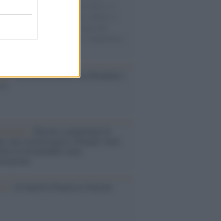
sercito israeliano. Una guerra atroce, il
ivo di disumanizzazione delle vittime, il
ismo del governo italiano e degli altri
ei, il ritorno al colonialismo. L'importanza
ovimenti.
esa /
Un estate di calcio: tra Mondiali e
e A
rialismo /
Petrolio e prepotenze di
: una società legata a 'Donald' vuole
rare la Groenlandia senza
izzazione
ca /
Al maestro Francesco Guccini