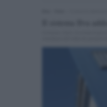
Home
>
Notizie
>
Il sistema Ilva addomesticav
Il sistema Ilva add
Corruzione e favori. Un sistema di pressi
straordinario dell’ordine dei giornalisti d