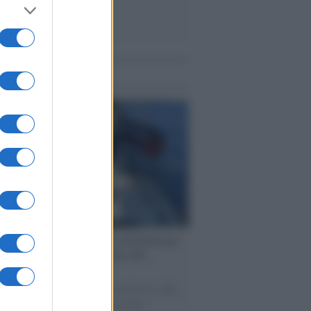
me notizie
ervista /
Marco Croatti e la Flottilla per
 le nostre vele gonfie grazie alla
vazione popolare
natore M5S racconta la sua esperienza sulle
e cariche di aiuti umanitari assalite