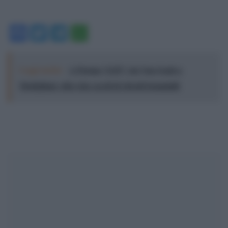
Facebook
Twitter
Telegram
WhatsApp
Leggi anche:
A Parma “LEI”: da Van Gogh a
Modigliani, oltre due secoli di ritratti femminili