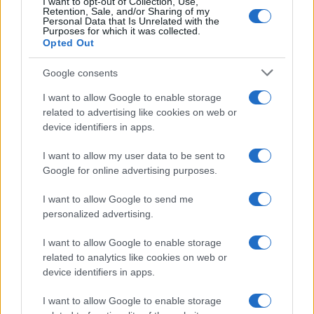
I want to opt-out of Collection, Use,
Retention, Sale, and/or Sharing of my
Personal Data that Is Unrelated with the
Purposes for which it was collected.
Opted Out
Syndication
Culture
Google consents
Salute
Globalist
I want to allow Google to enable storage
related to advertising like cookies on web or
Megachip
Globalscience
device identifiers in apps.
GiULia
Globalsport
I want to allow my user data to be sent to
Google for online advertising purposes.
Prima Pagina
I want to allow Google to send me
personalized advertising.
Giornale dello
Chi siamo
I want to allow Google to enable storage
Spettacolo
related to analytics like cookies on web or
Contributors
device identifiers in apps.
Wondernet
Facebook
I want to allow Google to enable storage
Giuliana Sgrena