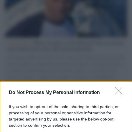
L'intervista /
Marco Croatti e la Flottilla per Gaza: le nostre
vele gonfie grazie alla sollevazione popolare
Il Senatore M5S racconta la sua esperienza sulle barche cariche di
aiuti umanitari assalite dall'esercito israeliano. Una guerra atroce,
il tentativo di disumanizzazione delle vittime, il servilismo del
governo italiano e degli altri europei, il ritorno al colonialismo.
L'importanza dei movimenti.
Do Not Process My Personal Information
Tel Aviv /
La “vittoria totale” di Israele significa una guerra
senza fine
If you wish to opt-out of the sale, sharing to third parties, or
processing of your personal or sensitive information for
targeted advertising by us, please use the below opt-out
section to confirm your selection.