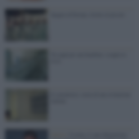
Spagna ed Europa, ritorno al passato
Tre papà per una bambina: scoppia la
rissa
Il consultorio, storia di una rivoluzione
italiana
Guerra /
Ucraina, il capo delegazione: