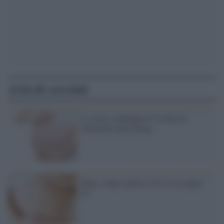
Articoli correlati
Lo stress raddoppia il rischio di
infertilità nelle donne
Expo, vengo anch'io? No, tu col pupo
no