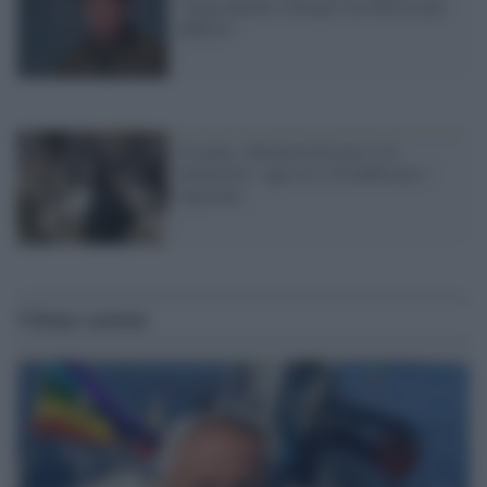
"Dopo Bucha colloqui con Mosca più
difficili"
Ucraina, Abramovich non si fa
intimorire: oggi era a Istanbul per i
negoziati
Ultime notizie