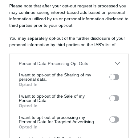
Vangelo /
La vita si intreccia con le paure come il giorno
succede alla notte
Please note that after your opt-out request is processed you
may continue seeing interest-based ads based on personal
information utilized by us or personal information disclosed to
third parties prior to your opt-out.
La scoperta /
Oplontis, le vittime dell’eruzione del Vesuvio
You may separately opt-out of the further disclosure of your
furono più numerose del previsto
personal information by third parties on the IAB’s list of
downstream participants.
Personal Data Processing Opt Outs
This information may also be disclosed by us to third parties
Il medagliere /
Europei di nuoto: Pellecani guida una super
on the IAB’s List of Downstream Participants that may further
I want to opt-out of the Sharing of my
Italia
disclose it to other third parties.
personal data.
Opted In
Please note that this website/app uses one or more Google
services and may gather and store information including but
I want to opt-out of the Sale of my
Personal Data.
not limited to your visit or usage behaviour. You may click to
Opted In
grant or deny consent to Google and its third-party tags to
use your data for below specified purposes in below Google
I want to opt-out of processing my
consent section.
Personal Data for Targeted Advertising.
Opted In