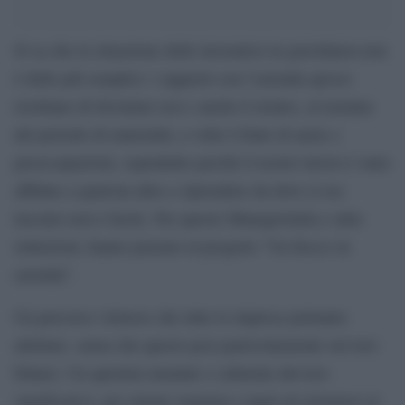
Si sa che la situazione delle lavoratrici in gravidanza non
è delle più semplici: i rapporti con l’azienda spesso
rischiano di diventare tesi e anche il rientro, al termine
del periodo di maternità, a volte è fonte di ansie e
preoccupazioni, soprattutto perché il nostro lavoro è stato
affidato a qualcun altro e riprendere da dove si era
lasciato non è facile. Per questo Manageritalia e altre
istituzioni, hanno pensato al progetto “Un fiocco in
azienda”.
Un percorso virtuoso che tutte le imprese potranno
adottare, senza che questo pesi particolarmente sui loro
bilanci. Un apertura mentale e culturale davvero
significativa, per aiutare mamma e papà ad orientarsi al