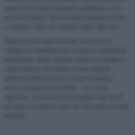
meglio nelle pratiche burocratiche quotidiane, con un
percorso formativo, che può rendere partecipe la donna –
se richiesto – della vita aziendale, anche i quei mesi.
Mentre al rientro dalla maternità, verrà svolto un
colloquio di orientamento per un migliore reinserimento
professionale. Questo dovrebbe rendere più morbido il
clima all’interno dell’azienda, con una maggiore
produttività della lavoratrice. Secondo il progetto,
inoltre, la donna potrà richiedere – se lo valuta
opportuno – un incremento del contributo Inps del 30
per cento, con un20 per cento che verrà scalato al rientro
dal lavoro.