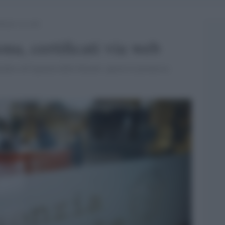
ificati via web
ona, certificati via web
hiedere all'Agenzia delle Entrate: queste le promesse.