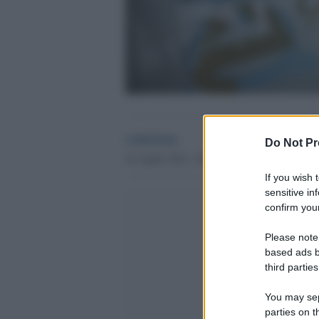
redazione
Do Not Pr
24 Aprile 2012 - 08.20
If you wish 
sensitive in
confirm your
Please note
based ads b
third parties
You may sepa
parties on t