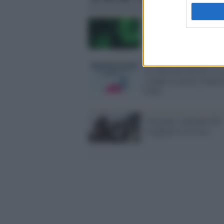
Il video della morte di 
Laden resterà segreto
Le offertone del Pd: ti i
e paghi la metà il biglie
Expo
Vergogna: militanti Pd
strappano le tessere