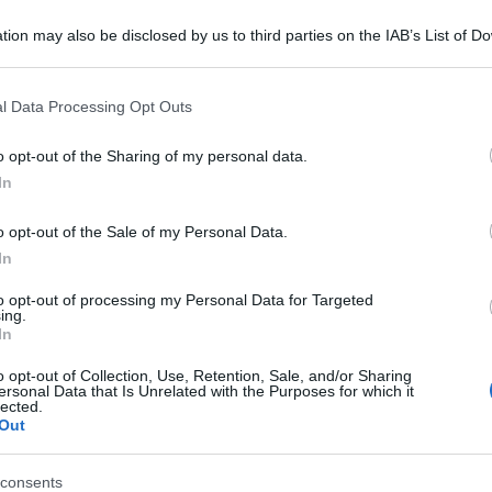
tion may also be disclosed by us to third parties on the IAB’s List of 
 that may further disclose it to other third parties.
 that this website/app uses one or more Google services and may gath
l Data Processing Opt Outs
including but not limited to your visit or usage behaviour. You may click 
ichiedere i duplicati di Tessera Sanitaria e
 to Google and its third-party tags to use your data for below specifi
o opt-out of the Sharing of my personal data.
o in cui il cittadino non sia in possesso della
ogle consent section.
In
ito dal Servizio Sanitario Nazionale).
o opt-out of the Sale of my Personal Data.
to internet dell’Agenzia delle Entrate, informa
In
plicato della tessera in caso di furto,
to opt-out of processing my Personal Data for Targeted
ing.
teriorata o illeggibile.
In
correttezza e congruenza dei dati comunicati con
o opt-out of Collection, Use, Retention, Sale, and/or Sharing
ersonal Data that Is Unrelated with the Purposes for which it
lected.
genzia), la tessera viene inviata direttamente
Out
sulta in Anagrafe Tributaria.
consents