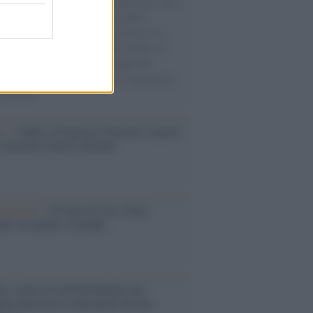
natore M5S racconta la sua esperienza sulle
e cariche di aiuti umanitari assalite
sercito israeliano. Una guerra atroce, il
ivo di disumanizzazione delle vittime, il
ismo del governo italiano e degli altri
ei, il ritorno al colonialismo. L'importanza
ovimenti.
tto /
Addio a Francesco Guccini, il poeta
 canzone d’autore italiana
iversario /
90 anni di Yves Saint
nt, tra moda e scandali
é i centri di intrattenimento per
lie investono in attrazioni ad alta