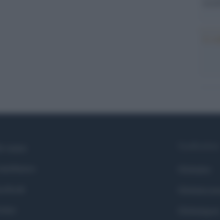
tecno
Il co
Syndication
i siamo
ntributors
Globalist
cebook
Globalscie
itter
Globalsport