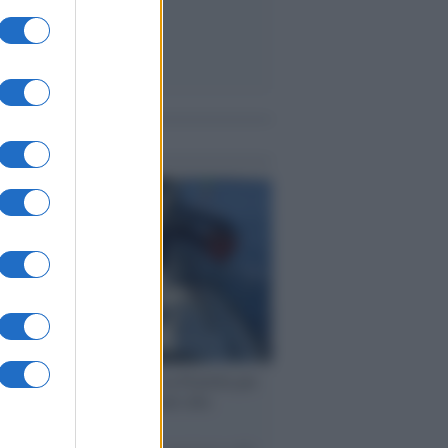
me notizie
ervista /
Marco Croatti e la Flottilla per
 le nostre vele gonfie grazie alla
vazione popolare