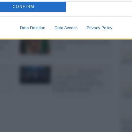
Il Se
barch
CONFIRM
dall'e
Bin
Prete greco cipriota arrestato
tentat
per droga
servil
Data Deletion
Data Access
Privacy Policy
europ
dei m
scrivi
Prodi: non rinnovo la tessera
tto
del Pd
Il lu
della
L'intervista /
Resistere al
vuoto della provincia e
colmarlo: il caso dell’Aps
L'ann
People Involvement
Laure
Perch
famig