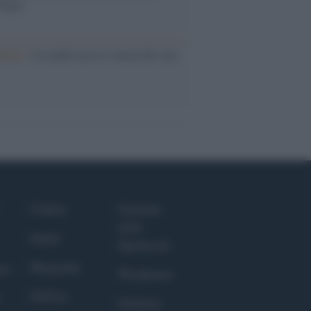
logia
nflitto /
La mafia russa e l'arma del caos
Culture
Giornale
dello
Salute
Spettacolo
Megachip
nce
Wondernet
GiULia
Giuliana