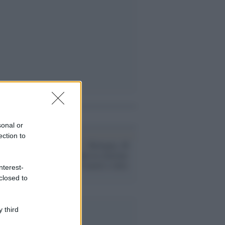
i anche
sonal or
ection to
L'anniversario /
Bologna, 46
anni fa la bomba in stazione
che provocò 85 morti e oltre
nterest-
200 feriti
closed to
 third