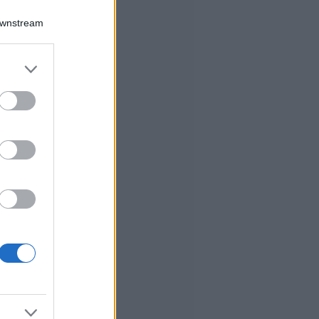
Downstream
er and store
to grant or
ed purposes