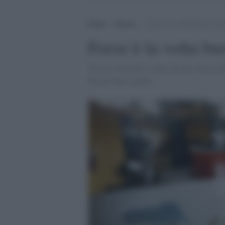
Home
>
Notizie
>
Forse è la volta buona, cert
Forse è la volta bu
Tessera sanitaria, codice fiscale, basta c
Provare per credere.