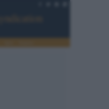
Sport
Tendenze