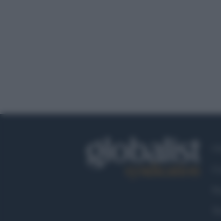
Ch
Co
Fa
Tw