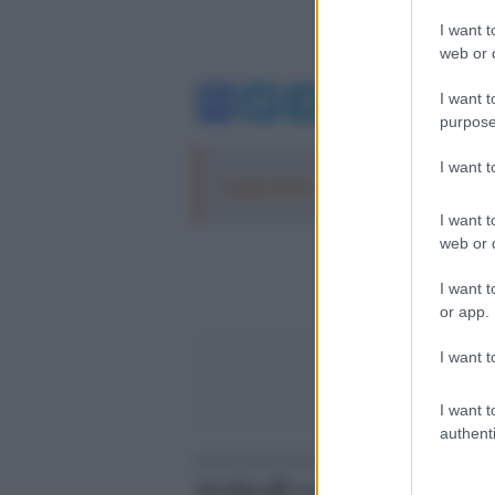
I want t
web or d
Facebook
Twitter
Telegram
WhatsA
I want t
purpose
I want 
Leggi anche:
Roggero, il Colle e la
I want t
web or d
I want t
or app.
I want t
I want t
authenti
Articoli correlati