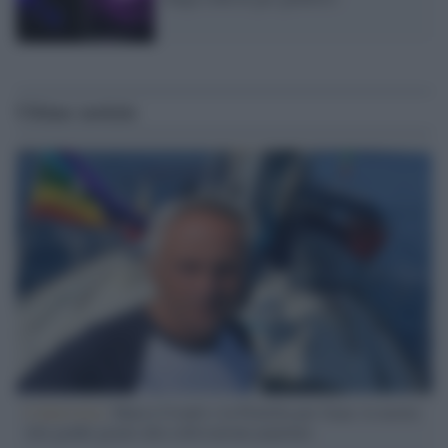
Ultime notizie
L'intervista /
Marco Croatti e la Flottilla per Gaza: le nostre
vele gonfie grazie alla sollevazione popolare