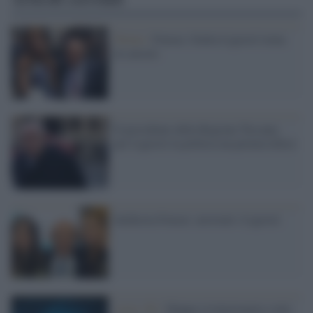
Torino /
Fonsai, Giulia Ligresti torna
in carcere
Il presidente della Regione Toscana:
per Ligresti la politica un permessificio
Inchiesta Fonsai: arrestati i Ligresti
Astro 3D /
Mappa rivoluzionaria svela