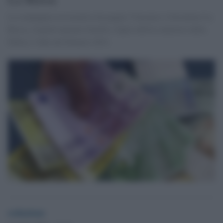
La compagnia assicurativa ha pagato Vincenzo e Geronimo La
Russa, rispettivamente fratello e figlio dell'ex ministro della
Difesa. I dati nel bilancio 2011.
redazione