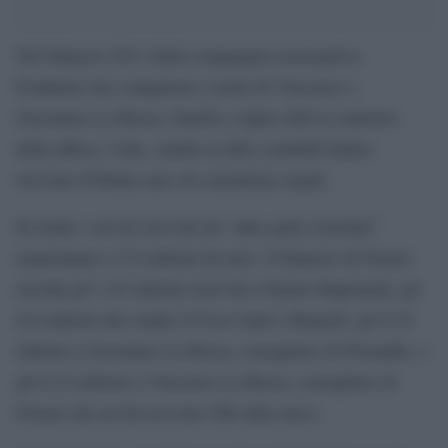
Nel bilancio 2011 della compagnia assicurativa
Fondiaria Sai compaiono i nomi di Vincenzo e
Geronimo La Russa, fratello e figlio dell’ex ministro
della difesa. I due, stando ai libri contabili hanno
ricevuto 670mila euro di consulenze legali.
In totale i servizi ricevuti da “altre parti correlate”
ammontano a 5,6 milioni di euro: il bilancio di Fonsai
ricorda gli 1,42 milioni riservati a Fausto Rapisarda, gli
0,6 milioni allo studio d’Urso Gatti e Bianchi, gli 0,35
milioni a Geronimo La Russa, consigliere di Premafin, e
gli 0,32 milioni a Vincenzo La Russa, consigliere di
Fonsai (da cui ha ricevuto 566 mila euro).