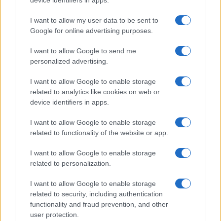
device identifiers in apps.
GiULia
Globalsport
I want to allow my user data to be sent to
Google for online advertising purposes.
Prima Pagina
I want to allow Google to send me
personalized advertising.
Giornale dello
Chi siamo
I want to allow Google to enable storage
Spettacolo
related to analytics like cookies on web or
Contributors
device identifiers in apps.
Wondernet
Facebook
I want to allow Google to enable storage
Giuliana Sgrena
related to functionality of the website or app.
Twitter
I want to allow Google to enable storage
Google News
related to personalization.
Mastodon
I want to allow Google to enable storage
related to security, including authentication
Cookie Policy
functionality and fraud prevention, and other
user protection.