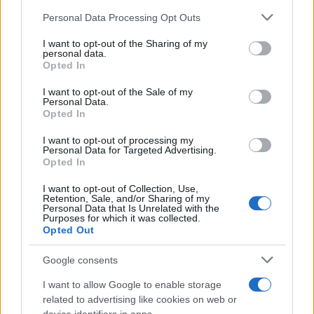
Personal Data Processing Opt Outs
This information may also be disclosed by us to third parties
Lo studio /
Disinformazione russa e destra: anche la
on the IAB’s List of Downstream Participants that may further
I want to opt-out of the Sharing of my
macchina propagandistica di Putin dietro la crisi di Ceuta
disclose it to other third parties.
personal data.
Opted In
Please note that this website/app uses one or more Google
services and may gather and store information including but
I want to opt-out of the Sale of my
Personal Data.
not limited to your visit or usage behaviour. You may click to
Opted In
grant or deny consent to Google and its third-party tags to
use your data for below specified purposes in below Google
I want to opt-out of processing my
consent section.
Personal Data for Targeted Advertising.
Opted In
I want to opt-out of Collection, Use,
Retention, Sale, and/or Sharing of my
Personal Data that Is Unrelated with the
Purposes for which it was collected.
Opted Out
Syndication
Culture
Google consents
Salute
Globalist
I want to allow Google to enable storage
related to advertising like cookies on web or
Megachip
Globalscience