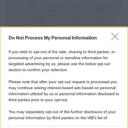
Il Senatore M5S racconta la sua esperienza sulle barche cariche di
aiuti umanitari assalite dall'esercito israeliano. Una guerra atroce,
il tentativo di disumanizzazione delle vittime, il servilismo del
governo italiano e degli altri europei, il ritorno al colonialismo.
L'importanza dei movimenti.
Do Not Process My Personal Information
L'attesa /
Un estate di calcio: tra Mondiali e Serie A
If you wish to opt-out of the sale, sharing to third parties, or
processing of your personal or sensitive information for
targeted advertising by us, please use the below opt-out
section to confirm your selection.
Musica /
Al maestro Francesco Guccini
Please note that after your opt-out request is processed you
may continue seeing interest-based ads based on personal
information utilized by us or personal information disclosed to
third parties prior to your opt-out.
Il ricordo /
Quando Guccini raccontava le "Cronache
You may separately opt-out of the further disclosure of your
epafaniche": l'intervista all'artista che si definiva un
personal information by third parties on the IAB’s list of
'narratore'
downstream participants.