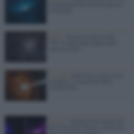
la temperatura interna di una galassia
primordiale
Hubble /
Scoperta la galassia Ngc
7292: un affascinante enigma nello
spazio profondo
Lo studio /
Esplosione cosmica senza
precedenti: il Gamma Ray Burst
221009A Boat
L'analisi /
Un'immersione spettacolare
nel cluster della Chioma: scoperta una
lunga coda di gas galattico