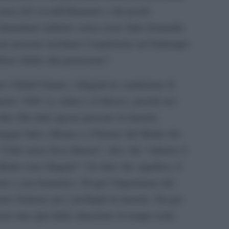
 causa del sovraffollamento e dei pochi
 rimandano indietro senza avere fatto domanda
te persone rischiano l’espulsione nel frattempo
bero diritto alla protezione”.
 i Diritti Umani, i rifugiati in condizione di
eno 1500. La stima è al ribasso, perché nel
a cifra tutte queste persone in transito.
oraggio fatto a Roma e a Firenze dai Medu che
 “Città senza fissa dimora”, dice che “almeno il
edu sono rifugiati”. Un dato che significa: il
na e crea homeless. Di qui l’importanza del
one Ostiense per i profughi in transito. Sia per
vere una spia della situazione in tempo reale.