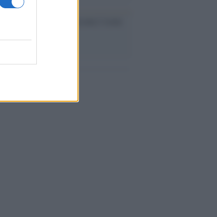
bro /
La letteratura che racconta l’estate