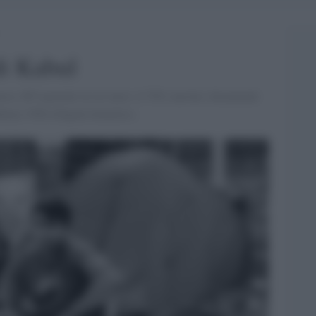
di Kabul
erra. 687 pazienti in sei mesi, il 70% non ha i documenti
 Roma 1500 rifugiati homeless.