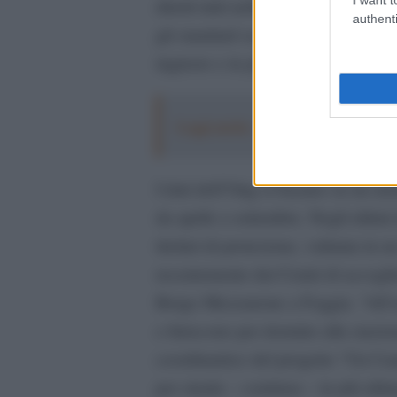
diretti tutti nello stesso posto. “
authenti
gli standard sono diversi nei pae
ingiusto e in più scarica la pressi
Leggi anche:
A L'Aquila arriva la m
I dati dell’Ong si basano su un mon
da aprile a settembre. Negli ultim
titolari di protezione, valutata in
recentemente dai Centri di accogli
Borgo Mezzanone a Foggia. “All’us
e finiscono per dormire alla staz
coordinatrice del progetto “Un Camp
per strada – continua – in più ult