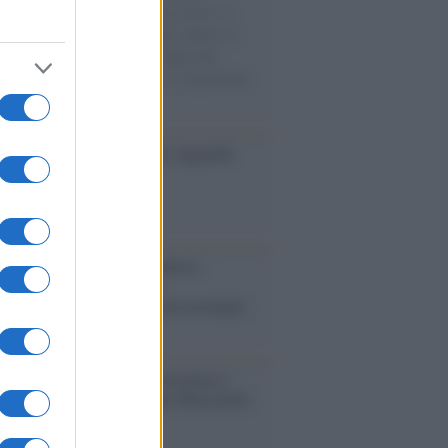
sercito israeliano. Una guerra atroce, il
ivo di disumanizzazione delle vittime, il
ismo del governo italiano e degli altri
ei, il ritorno al colonialismo. L'importanza
ovimenti.
tto /
Addio a Livio Berruti, leggenda
 sprint italiano
bro /
Crescere significa pentirsi:
aturità degli italiani tra
sconismo, fascismo e nuove nostalgie
ria /
Quando Pasolini raccontava i
ori italiani in Belgio dopo Marcinelle