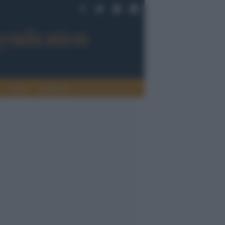
Sport
Tendenze