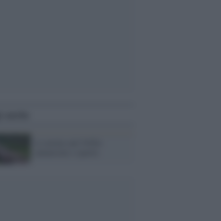
i anche
Le norme anti NoTav
annunciate e sparite