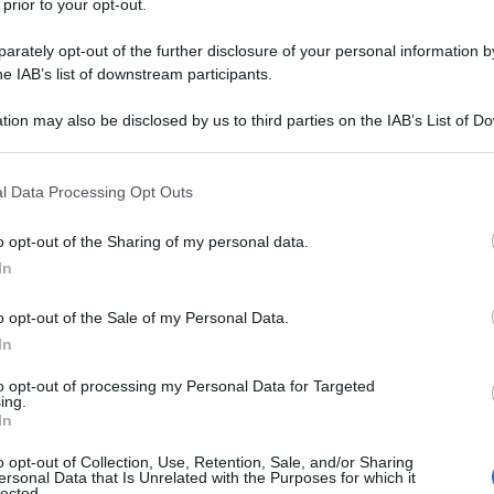
 prior to your opt-out.
rately opt-out of the further disclosure of your personal information by
he IAB’s list of downstream participants.
e arrivano allo scalo di Ostiense hanno un
Ulti
95% afgani i pazienti visitati dai Medu. L’88% è
tion may also be disclosed by us to third parties on the IAB’s List of 
 that may further disclose it to other third parties.
99% sono uomini. Appena il 4% proviene da
 that this website/app uses one or more Google services and may gath
gli homeless visitati alla stazione è italiano. Le
l Data Processing Opt Outs
including but not limited to your visit or usage behaviour. You may click 
el 2010 e 2011 sono aumentate le persone in
 to Google and its third-party tags to use your data for below specifi
o opt-out of the Sharing of my personal data.
ogle consent section.
nno presentato la richiesta d’asilo anche se
In
Sono i cosiddetti invisibili, irregolari per il nostro
o opt-out of the Sale of my Personal Data.
oordinatore generale dei Medu. Ecco perché
In
le persone che non vogliono rimanere in Italia,
L'int
to opt-out of processing my Personal Data for Targeted
Gaza:
ing.
In
solle
Il Se
o opt-out of Collection, Use, Retention, Sale, and/or Sharing
ostra "Tito, 100 anni attraverso la forma"
ersonal Data that Is Unrelated with the Purposes for which it
barch
lected.