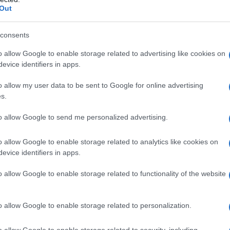
dall'e
Out
tentat
enza in Italia. Al momento della prima visita il
servil
consents
europ
alia da meno di un mese, il 10% da un tempo che
dei m
o allow Google to enable storage related to advertising like cookies on
da più di sei mesi. Il 75% è senza documenti di
evice identifiers in apps.
bbia diritto all’asilo ma perché, pur essendo
Il lu
o allow my user data to be sent to Google for online advertising
dello
alia, non ha presentato la domanda. Solo il
s.
e, di cui il 5% è richiedente asilo, il 15% ha un
to allow Google to send me personalized advertising.
anitari, il 2% ha lo status di rifugiato.
Il li
o allow Google to enable storage related to analytics like cookies on
l’imm
 tra i 6mila e i 10mila dollari per il viaggio
evice identifiers in apps.
berlu
 vogliono fermarsi in Italia, sono diretti in
o allow Google to enable storage related to functionality of the website
a, dove l’assistenza ai rifugiati è migliore.
Memo
a e Svezia costa intorno ai mille dollari. Alla
minat
o allow Google to enable storage related to personalization.
rrivi e partenze di massa, in gruppi che sono
o allow Google to enable storage related to security, including