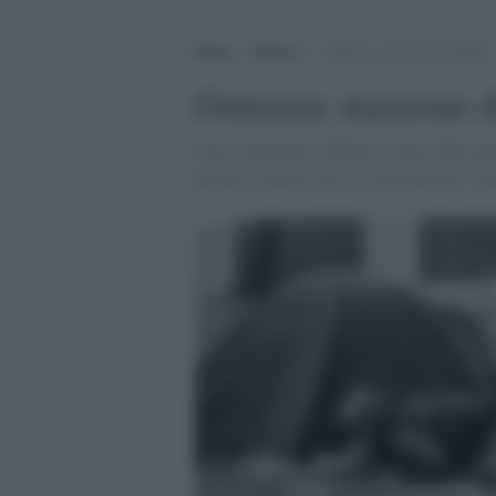
Home
>
Notizie
>
Ostiense stazione di Kabul
Ostiense stazione 
Sono soprattutto afghani in fuga dalla gu
perché si dirige verso il nord Europa. A