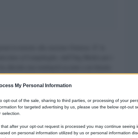
nti in transito alla stazione Ostiense. E’ la
 particolare al Campidoglio, dall’Ong Medici per i
 ha allestito una tendopoli accanto a un binario
istenza sanitaria ai profughi. Il progetto, che si
ocess My Personal Information
 rifugiati a Roma”, è stato finanziato per un
tà è affiancata da un’unità mobile e da un’equipe
to opt-out of the sale, sharing to third parties, or processing of your per
, mediatori e operatori socio-legali. Nei primi
formation for targeted advertising by us, please use the below opt-out s
 selection.
a aprile a settembre 2011, hanno visitato 687
zati in transito. La tendopoli può ospitare fino a
 that after your opt-out request is processed you may continue seeing i
ased on personal information utilized by us or personal information dis
re smantellata a causa dei lavori per i cantieri