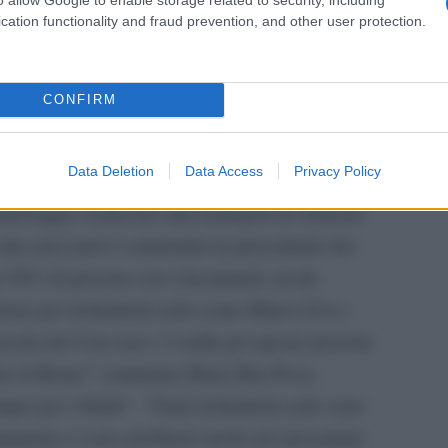
Il regolamento di Dublino 2 non protegge perché
cation functionality and fraud prevention, and other user protection.
si dell’Unione europea. Diventa un meccanismo
Il li
one sui paesi di frontiera” commenta Barbieri.
CONFIRM
ostra "Tito, 100 anni attraverso la forma"
Data Deletion
Data Access
Privacy Policy
itoraggio realizzato alla tendopoli di Ostiense
i due mesi però è aumentata la percentuale dei
 un 50% di persone con i documenti, uscite
enza per richiedenti asilo come Mineo (Ct) e
cita dai Cara non c’è nulla per queste persone
ione di Roma” commenta Maria Rita Peca,
er per i Diritti”. “Tanti richiedenti asilo sono
imamente ci sono problemi anche per presentare