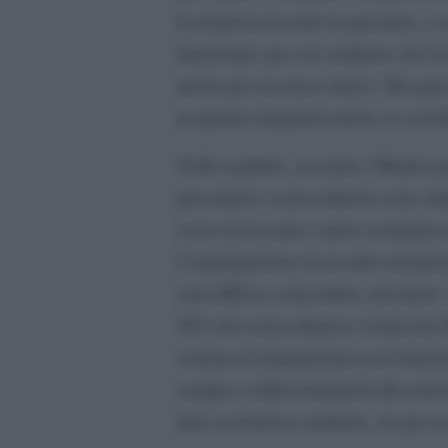
la richiesta di asilo in questura, a
funzionari, per cui vediamo che li
anche per un mese intero. Ma ques
in quanto irregolari anche se avreb
Nella capitale, secondo i Medici per
precarietà e senza dimora sono alm
corso di un anno vanno sommate all
L’anticipazione di un altro monit
sarà diffuso a dicembre, dal titolo
40% dei senza dimora visitati dai M
sistema di integrazione non funzio
camper e della tendopoli alla stazi
dare assistenza sanitaria, sia per a