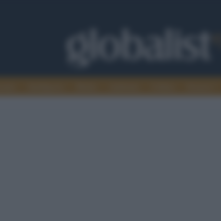
omia
Intelligence
Media
Ambiente
Cultura
Scienza