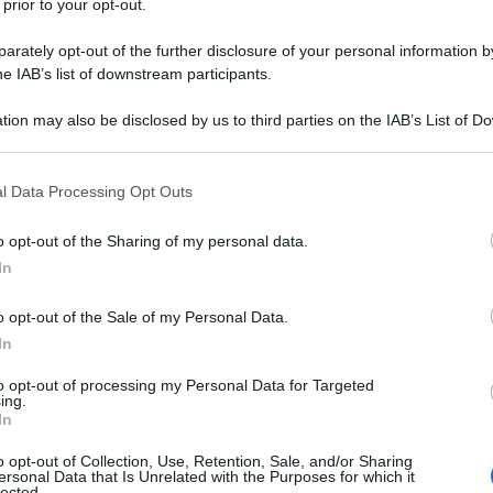
 prior to your opt-out.
rately opt-out of the further disclosure of your personal information by
e di un Paese ancora profondamente instabile a
he IAB’s list of downstream participants.
cio di informazione delle Nazioni Unite IRIN. “C’è
Ulti
tion may also be disclosed by us to third parties on the IAB’s List of 
entamente muovendo verso una maggiore stabilità
 that may further disclose it to other third parties.
sidente del programma di prevenzione al
 that this website/app uses one or more Google services and may gath
l Data Processing Opt Outs
rity Rights Group International, nonché
including but not limited to your visit or usage behaviour. You may click 
 to Google and its third-party tags to use your data for below specifi
e minoranze sentono di essere escluse dalla vita
o opt-out of the Sharing of my personal data.
ogle consent section.
In
destinato a loro: non è il loro Paese, non sono
o opt-out of the Sale of my Personal Data.
In
he tali discriminazioni stanno provocando. Se le
L'int
to opt-out of processing my Personal Data for Targeted
presentano non più del 5% della popolazione
Gaza:
ing.
In
solle
l 10% degli sfollati all’interno del Paese e il
Il Se
o opt-out of Collection, Use, Retention, Sale, and/or Sharing
ersonal Data that Is Unrelated with the Purposes for which it
barch
lected.