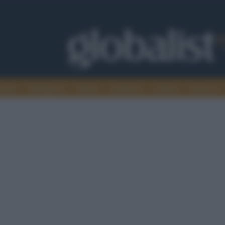
omia
Intelligence
Media
Ambiente
Cultura
Scienza