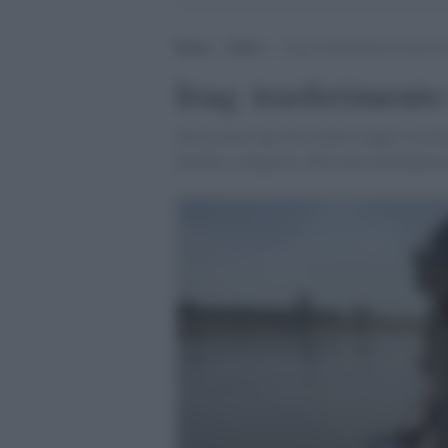
Home
>
Esteri
>
Iraq: trasferimento forzato 
Iraq: trasferiment
Ad un mese dal ritiro delle truppe Usa dal
etniche e religiose subiscono intimidazio