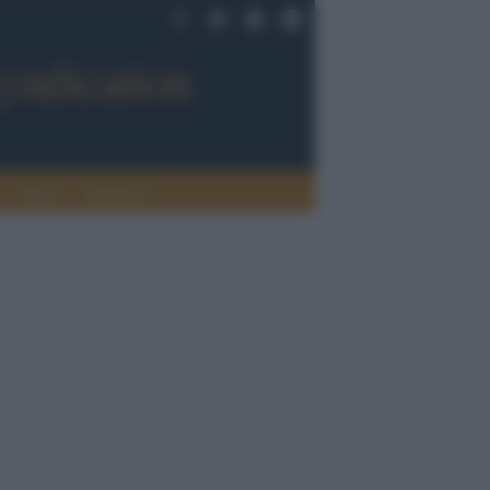
Sport
Tendenze