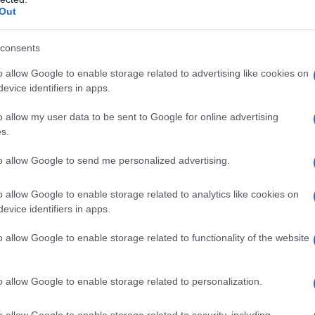
dall'e
Out
zato sta decimando le comunità al punto che
tentat
ancestrale terra d’origine”. Se in molti lasciano
servil
consents
europ
 (il più fatale dei quali risale all’ottobre 2010,
dei m
o allow Google to enable storage related to advertising like cookies on
sone dopo l’esplosione in una chiesa, attacco
evice identifiers in apps.
ciare la città), sono più sottili e meno visibili le
Pales
o allow my user data to be sent to Google for online advertising
asseg
one e intimidazione contro le minoranze.
s.
rudi
to allow Google to send me personalized advertising.
i pubblici. Secondo il report di MRG, le
difficoltà ad accedere al mercato del lavoro,
L'eve
o allow Google to enable storage related to analytics like cookies on
natu
. Una situazione che si riscontra per lo più nelle
evice identifiers in apps.
– Ope
overno regionale curdo si stanno disputando, a
o allow Google to enable storage related to functionality of the website
 comunità presenti nella zona non hanno la
Il ri
colastici nella loro lingua madre, mentre in altri
o allow Google to enable storage related to personalization.
a colpire. Lo scorso luglio l’aggressione ad un
o allow Google to enable storage related to security, including