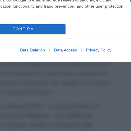
 senza acqua 12mila persone; le autorità non
cation functionality and fraud prevention, and other user protection.
problema dell’accesso ad un bene fondamentale
L'ann
Laure
à.
CONFIRM
 40 pagine, “Le minoranze in Iraq: partecipazione
interviste con i membri di undici comunità,
Data Deletion
Data Access
Privacy Policy
inoranze si senta totalmente tagliato fuori dal
vistati ha dichiarato di non sentirsi al sicuro nel
l’87% di ritenere che l’educazione scolastica non
proprie condizioni di vita, mentre il 38% di aver
 al mercato del lavoro.
eva prima del 2003 – ha spiegato Fawzia Al-
’Università di Baghdad – Ora l’affiliazione
ta il pilastro, il punto di riferimento nella