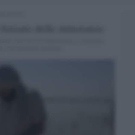
delle minoranze
o forzato delle minoranze
 Paese alla ricerca di stabilità politica, le minoranze
ni e discriminazioni quotidiane.