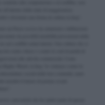
condotto alla competizione e al conflitto, non
 all’interno delle etnie di maggioranza:
ità è diventato una forma di cultura in Iraq”.
tare un Paese scosso da settarismi e infiltrazioni
aventato da possibili instabilità provenienti dalla
n seri conflitti settari interni. Una cultura che si
acchi contro chiese e contro le sedi di partiti di
gressioni alle attività commerciali. Come
 Rights Watch, in Iraq “le violenze contro le
frastrutture sociali delle loro comunità, tanto
ltri membri il timore di portare avanti
iana”.
rezza e precarietà che ha spinto parte di queste