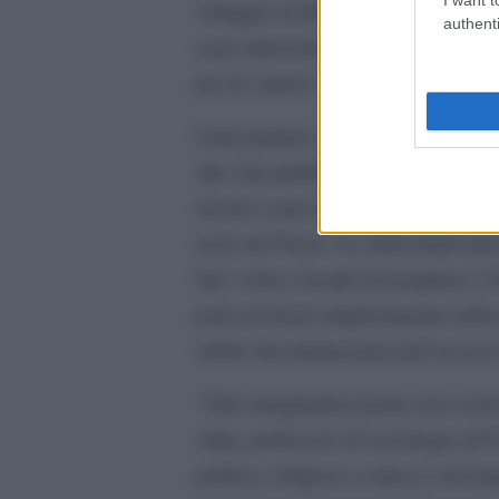
villaggio in Kurdistan ha lasciato
authenti
sono intervenute per risolvere il 
per la sopravvivenza della comunit
I dati parlano chiaro: un report di
alla vita pubblica”, basato su 331 
mostra come la maggioranza delle m
resto del Paese. La metà degli inter
fare visita a luoghi di preghiera, 
porti ad alcun miglioramento nelle 
subito discriminazioni nell’accesso
“Tale marginalizzazione non esist
Attia, professore di sociologia all
politica, religiosa e etnica è divenu