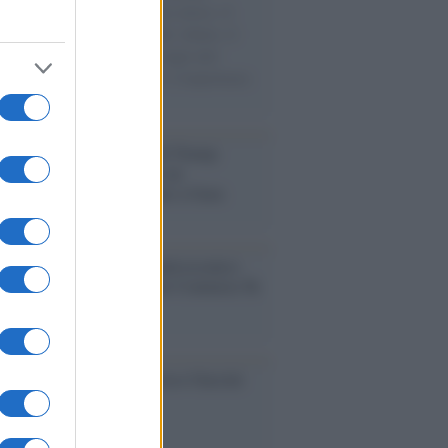
sercito israeliano. Una guerra atroce, il
ivo di disumanizzazione delle vittime, il
ismo del governo italiano e degli altri
ei, il ritorno al colonialismo. L'importanza
ovimenti.
tina /
Il Board of Peace di Trump
na il primo contratto per un
mentale avamposto militare a Gaza
nto /
La Sila diventa un palcoscenico
rale: nasce “A Farla Amare Comincia Tu
ra Sila”
cordo /
Le radici di Francesco Guccini