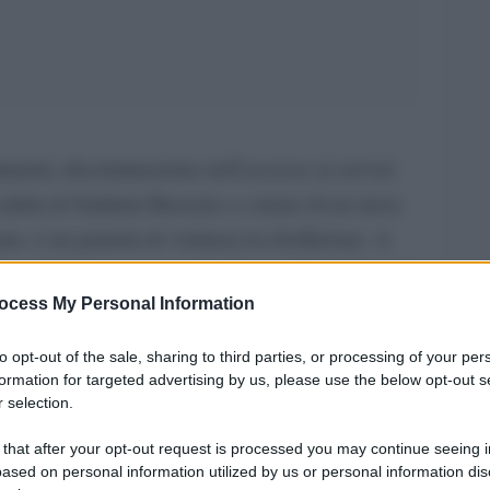
imenti, discriminazione nell’accesso ai servizi
a caduta di Saddam Hussein e a meno di un mese
ne, è un pentola di violenza in ebollizione. A
e religiose, un segmento che oscilla tra il 3 e il
ocess My Personal Information
racheni si divide tra sciiti, sunniti e curdi, una
to opt-out of the sale, sharing to third parties, or processing of your per
formation for targeted advertising by us, please use the below opt-out s
mata da comunità di armeni, caldei, mandei,
 selection.
e, turkmeni, ebrei, palestinesi. Comunità etniche e
 that after your opt-out request is processed you may continue seeing i
iolenze e intimidazioni e a concreto rischio di
ased on personal information utilized by us or personal information dis