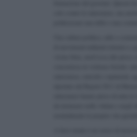
formazione del governo. Questo ha 
solo contro le minoranze, ma anche
politicizzare una tribù o una comun
Una cultura politica, utile a cemen
di movimenti militanti islamici e sp
vicina Siria, anch’essa alle prese co
concretizza in violenze fisiche: att
minoranza, omicidi e rapimenti, ag
riportato dal Report 2011 di Human
minoranze hanno preso di mira le in
da insinuare nelle vittime e negli a
normalmente la propria vita quotid
A farsi strada è un senso di insicu