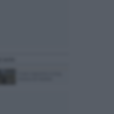
i anche
Uranio impoverito in Iraq:
dramma dei bambini