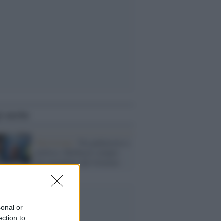
i anche
Televisione /
Tra palinsesto e
politica, Mediaset sempre
più megafono del Governo
sonal or
ection to