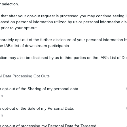
 selection.
 that after your opt-out request is processed you may continue seeing i
ased on personal information utilized by us or personal information dis
 prior to your opt-out.
rately opt-out of the further disclosure of your personal information by
he IAB’s list of downstream participants.
prio network televisivo Super!, il canale
tion may also be disclosed by us to third parties on the IAB’s List of 
glie, segnando l’inizio di una nuova fase di
 that may further disclose it to other third parties.
 dell’intrattenimento kids in Italia.
 that this website/app uses one or more Google services and may gath
l Data Processing Opt Outs
including but not limited to your visit or usage behaviour. You may click 
 Super! e diventato Super! nel 2012, il canale è
 to Google and its third-party tags to use your data for below specifi
o opt-out of the Sharing of my personal data.
ogle consent section.
ostini Editore, affermandosi negli anni grazie
In
Nel 2019 Paramount è diventata proprietaria
o opt-out of the Sale of my Personal Data.
il pieno controllo. Oggi, dopo diversi anni,
In
gostini Editore.
to opt-out of processing my Personal Data for Targeted