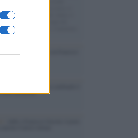
e cariche di aiuti umanitari assalite
sercito israeliano. Una guerra atroce, il
ivo di disumanizzazione delle vittime, il
ismo del governo italiano e degli altri
ei, il ritorno al colonialismo. L'importanza
ovimenti.
cordo /
Il nostro incontro con Francesco
ini
é il mercato dell'usato sta cambiando il
e delle automobili
tto /
Addio a Francesco Guccini, il poeta
 canzone d’autore italiana