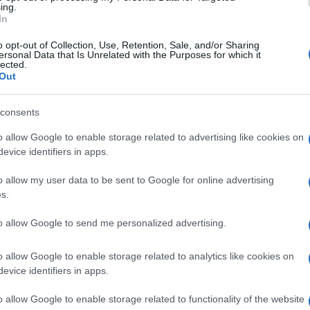
ing.
la gestione del canale, disponibile gratuitamente
In
. Il ritorno di Super! rappresenta un passaggio
o opt-out of Collection, Use, Retention, Sale, and/or Sharing
ersonal Data that Is Unrelated with the Purposes for which it
offerta editoriale dedicata alle nuove
lected.
Out
Ulti
ione all’innovazione, alla valorizzazione dei
di un ecosistema media sempre più integrato.
consents
o allow Google to enable storage related to advertising like cookies on
orso di crescita dell’area Kids & Family di De
evice identifiers in apps.
ià i canali DeAKids e DeAJunior, disponibili in
o allow my user data to be sent to Google for online advertising
pettivamente dal 2008 e dal 2012, oltre a
s.
y del gruppo nata nel 2020 e attiva nella
to allow Google to send me personalized advertising.
enuti per bambini e ragazzi.
L'int
o allow Google to enable storage related to analytics like cookies on
Gaza:
 un articolato piano editoriale che affiancherà ai
evice identifiers in apps.
solle
canale nuovi format, produzioni originali,
Il Se
o allow Google to enable storage related to functionality of the website
piattaforma. L’obiettivo è consolidare il legame