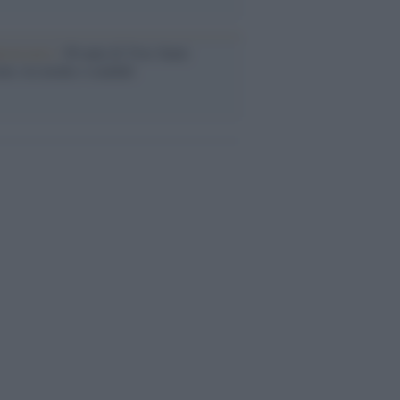
iversario /
90 anni di Yves Saint
nt, tra moda e scandali