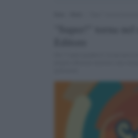
Home
>
Media
>
“Super!” torna nel network 
"Super!" torna nel
Editore
Dal 17 luglio prenderà il via una nuova fa
progetto editoriale rinnovato e una strateg
generazioni.