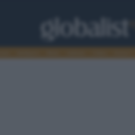
omia
Intelligence
Media
Ambiente
Cultura
Scienza