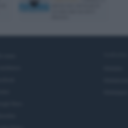
 di
pulcino nero che ha più di
sessanta anni ma non li
dimostra
Syndication
i siamo
ntributors
Globalist
cebook
Globalscie
itter
Globalsport
ogle News
stodon
okie Policy