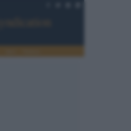
Sport
Tendenze