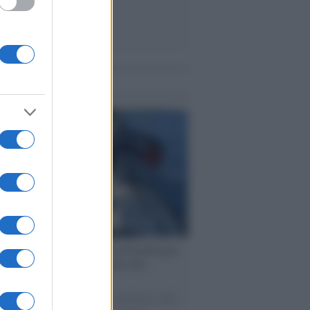
me notizie
ervista /
Marco Croatti e la Flottilla per
 le nostre vele gonfie grazie alla
vazione popolare
natore M5S racconta la sua esperienza sulle