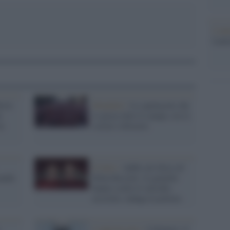
L'ann
Laure
erve
Mondiali /
Lo spettacolo che
n
si gioca oltre il campo, tra tv,
no
social e tifoserie
Il lutto /
Addio ad Alice ed
cando
Ellen Kessler: le gemelle
hanno scelto il suicidio
assistito, indaga la polizia
L'anniversario /
Calimero, il