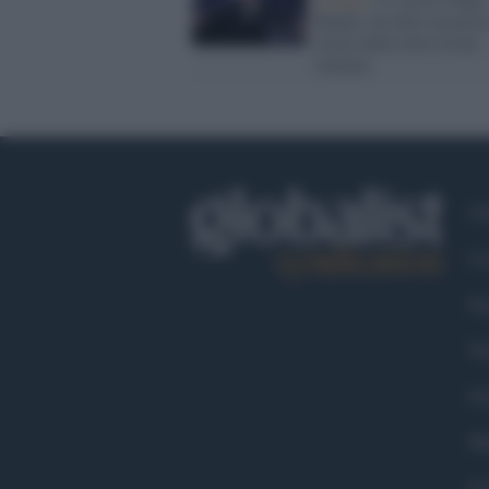
Baudo: ha fatto un pezzo
storia della televisione
italiana
Ch
Co
Fa
Tw
Go
Ma
Co