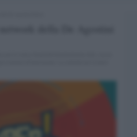
della De Agostini Editore
 network della De Agostini
se per lo storico brand dell'intrattenimento kids, con un
ia orientata all'innovazione e ai contenuti per le nuove