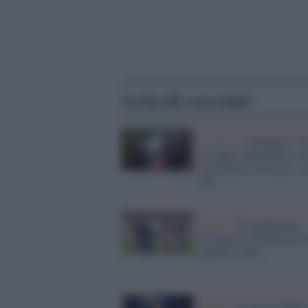
Articoli correlati
Covid-19 /
Brunetta: "S
un super Green Pass co
restrizioni (solo) per i 
vax"
Calcio /
Il campionato
festeggia la Pasqua gio
giorno e notte
Il lutto /
E' morto Pippo