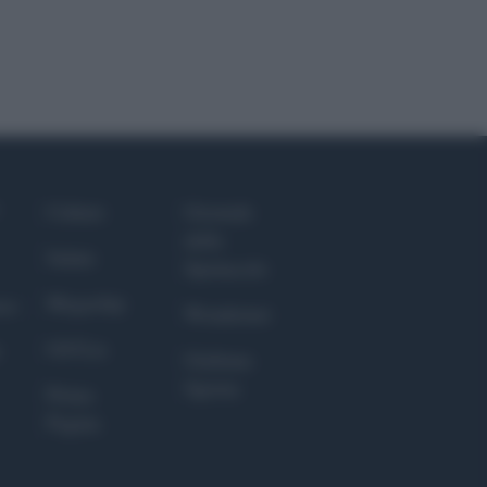
Culture
Giornale
dello
Salute
Spettacolo
Megachip
nce
Wondernet
GiULia
Giuliana
Sgrena
Prima
Pagina