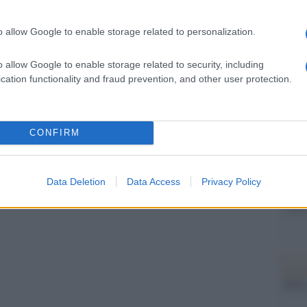
barch
dall'e
aliane, ampliando ulteriormente l’offerta di
o allow Google to enable storage related to personalization.
tentat
servil
europ
o allow Google to enable storage related to security, including
ni Editore rafforza la propria presenza nel
dei m
cation functionality and fraud prevention, and other user protection.
ambini e ragazzi, confermando l’impegno nella
Il ri
à capaci di intrattenere, educare e
Gucc
CONFIRM
ove generazioni.
Data Deletion
Data Access
Privacy Policy
Perch
valor
pp
Il lu
della