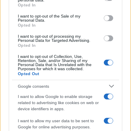
personal data.
Opted In
Please note that this website/app uses one or more Google
services and may gather and store information including but
I want to opt-out of the Sale of my
Personal Data.
not limited to your visit or usage behaviour. You may click to
Opted In
grant or deny consent to Google and its third-party tags to
use your data for below specified purposes in below Google
I want to opt-out of processing my
consent section.
Personal Data for Targeted Advertising.
Opted In
I want to opt-out of Collection, Use,
Retention, Sale, and/or Sharing of my
Personal Data that Is Unrelated with the
Purposes for which it was collected.
Opted Out
Syndication
Culture
Google consents
Salute
Globalist
I want to allow Google to enable storage
related to advertising like cookies on web or
Megachip
Globalscience
device identifiers in apps.
GiULia
Globalsport
I want to allow my user data to be sent to
Google for online advertising purposes.