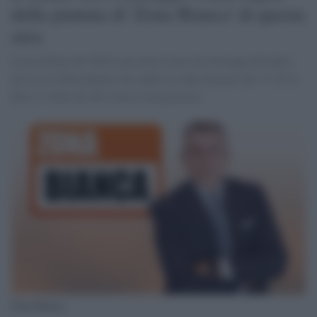
della puntata di 'Zona Bianca' di questa
sera
Il presidente del M5S sarà intervistato da Giuseppe Brindisi
nel corso della puntata che andrà in onda domani alle 21.20 su
Rete 4. Tanti gli altri temi in programma
Zona Bianca