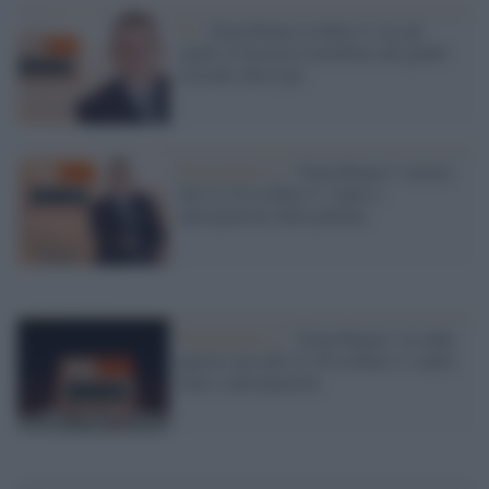
Tv /
Zona Bianca su Rete 4: tra gli
ospiti il fascista Castellino che guidò
l'assalto alla Cgil
Programmi tv /
"Zona Bianca" stasera
alle 21.20 su Rete 4: ospiti e
anticipazioni della puntata
Programmi tv /
"Zona Bianca" in onda
questa sera alle 21.20 su Rete 4: ospiti,
temi e anticipazioni