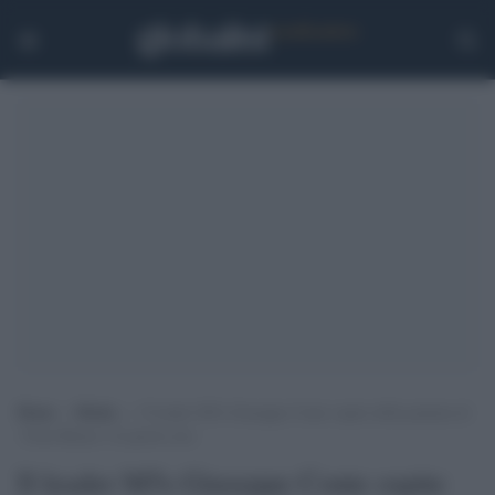
Home
>
Media
>
Il leader M5s Giuseppe Conte ospite della puntata di
‘Zona Bianca’ di questa sera
Il leader M5s Giuseppe Conte ospite