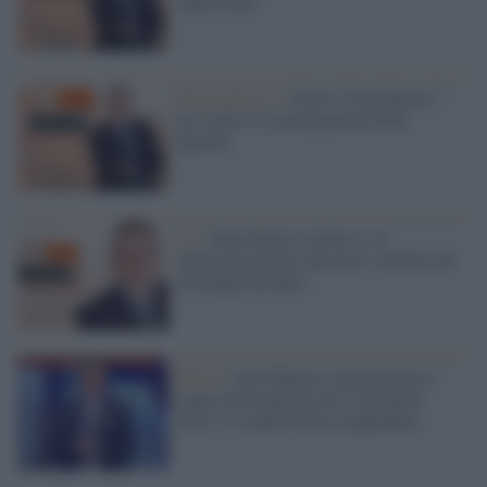
superbonus
Programmi tv /
Torna "Zona Bianca":
gli ospiti e le anticipazioni della
puntata
Tv /
Zona bianca su Rete 4: le
anticipazioni del talk show condotto da
Giuseppe Brindisi
Rete4 /
Zona Bianca, anticipazioni e
ospiti della puntata del 4 dicembre
2022: c'è anche Chiara Appendino