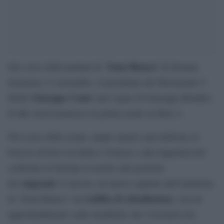
Zona Bianca’
Nel corso della puntata di ‘
di domani,
domenica 13 novembre, il presidente del Movimento 5
Giuseppe Conte
Stelle
sarà ospite di Giuseppe Brindisi.
Il talk verrà trasmesso in prima serata su Rete 4.
Nel corso della serata, ampio spazio sarà dedicato al
braccio di ferro tra Italia e Francia e alla riapertura del
confronto in Europa in merito alla gestione
migranti
dei
. E ancora, un nuovo capitolo dell’inchiesta
reddito di cittadinanza
di ‘Zona Bianca’ sul
, con un
approfondimento sulle modifiche che l’esecutivo ha