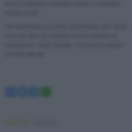
deciso di introdurre: porteranno benefici o causeranno
tensioni sociali?
Non mancheranno poi inedite testimonianze sulla «favola
senza lieto fine» tra il principe Giacomo Bonanno di
Linguaglossa e Tanya Yashenko e un focus sul reintegro
no-vax
dei medici
Facebook
Twitter
Telegram
WhatsApp
Argomenti:
giuseppe conte