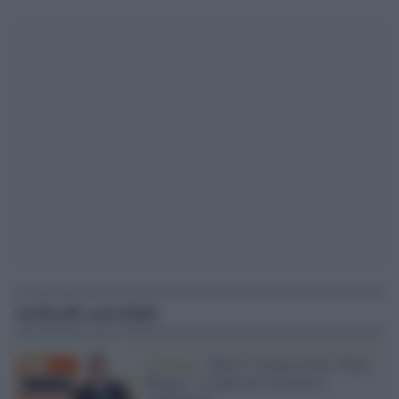
Articoli correlati
Mediaset /
Rete 4, stasera torna "Zona
Bianca": si parla di sicurezza e