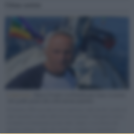
Ultime notizie
L'intervista /
Marco Croatti e la Flottilla per Gaza: le nostre
vele gonfie grazie alla sollevazione popolare
Il Senatore M5S racconta la sua esperienza sulle barche cariche di
aiuti umanitari assalite dall'esercito israeliano. Una guerra atroce,
il tentativo di disumanizzazione delle vittime, il servilismo del
governo italiano e degli altri europei, il ritorno al colonialismo.