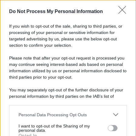
L'importanza dei movimenti.
Do Not Process My Personal Information
Perché i centri di intrattenimento per famiglie investono in
attrazioni ad alta tecnologia
If you wish to opt-out of the sale, sharing to third parties, or
processing of your personal or sensitive information for
targeted advertising by us, please use the below opt-out
section to confirm your selection.
Il conflitto /
La mafia russa e l'arma del caos
Please note that after your opt-out request is processed you
may continue seeing interest-based ads based on personal
information utilized by us or personal information disclosed to
third parties prior to your opt-out.
Tel Aviv /
Netanyahu si smarca da Trump: "Israele farà tutto
You may separately opt-out of the further disclosure of your
quello che è necessario per la sua sicurezza"
personal information by third parties on the IAB’s list of
downstream participants.
Personal Data Processing Opt Outs
This information may also be disclosed by us to third parties
La riflessione /
Pace, disarmo e Ucraina: il centrosinistra
on the IAB’s List of Downstream Participants that may further
I want to opt-out of the Sharing of my
non trasformi il riarmo europeo in una battaglia interna per
disclose it to other third parties.
personal data.
le primarie
Opted In