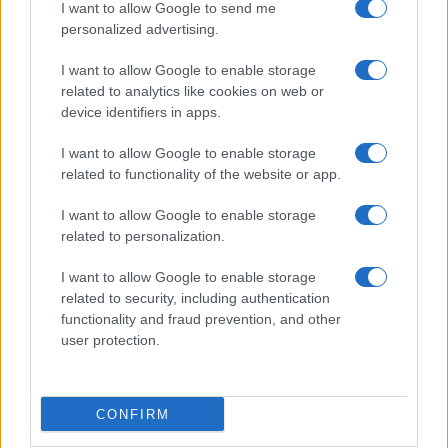
I want to allow Google to send me
personalized advertising.
Giornale dello
Chi siamo
I want to allow Google to enable storage
Spettacolo
related to analytics like cookies on web or
Contributors
device identifiers in apps.
Wondernet
Facebook
I want to allow Google to enable storage
Giuliana Sgrena
related to functionality of the website or app.
Twitter
I want to allow Google to enable storage
Google News
related to personalization.
Mastodon
I want to allow Google to enable storage
related to security, including authentication
Cookie Policy
functionality and fraud prevention, and other
user protection.
Preferenze Privacy
CONFIRM