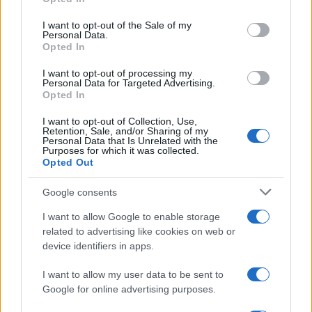
Please note that this website/app uses one or more Google
services and may gather and store information including but
I want to opt-out of the Sale of my
Personal Data.
not limited to your visit or usage behaviour. You may click to
Opted In
grant or deny consent to Google and its third-party tags to
use your data for below specified purposes in below Google
I want to opt-out of processing my
consent section.
Personal Data for Targeted Advertising.
Opted In
I want to opt-out of Collection, Use,
Retention, Sale, and/or Sharing of my
Personal Data that Is Unrelated with the
Purposes for which it was collected.
Opted Out
Syndication
Culture
Google consents
Salute
Globalist
I want to allow Google to enable storage
related to advertising like cookies on web or
Megachip
Globalscience
device identifiers in apps.
GiULia
Globalsport
I want to allow my user data to be sent to
Google for online advertising purposes.
Prima Pagina