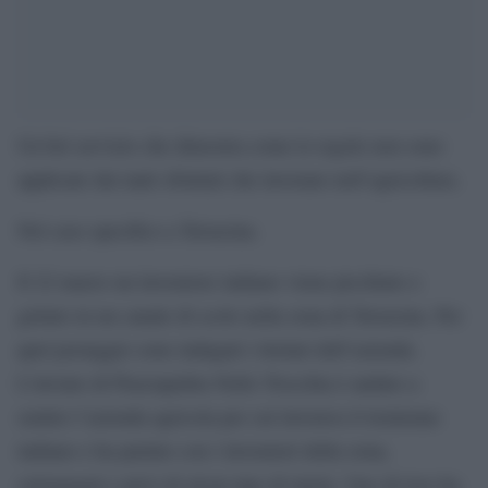
Un bel servizio che dimostra come le regole non sono
applicate dai tanti sfruttati che lavorano nell’agricoltura.
Nel caso specifico a Terracina.
Il 22 marzo un lavoratore indiano viene picchiato e
gettato in un canale di scolo nella zona di Terracina. Per
quel pestaggio sono indagati i titolari dell’azienda.
L’inviato di Piazzapulita Nello Trocchia è andato a
sentire l’azienda agricola per cui lavorava il trentenne
indiano e ha parlato con i lavoratori della zona,
sottopagati e privi di alcun tipo di tutela. Uno di loro ha