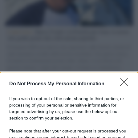
L'intervista /
Marco Croatti e la Flottilla per Gaza: le nostre
vele gonfie grazie alla sollevazione popolare
Il Senatore M5S racconta la sua esperienza sulle barche cariche di
aiuti umanitari assalite dall'esercito israeliano. Una guerra atroce,
il tentativo di disumanizzazione delle vittime, il servilismo del
governo italiano e degli altri europei, il ritorno al colonialismo.
L'importanza dei movimenti.
Do Not Process My Personal Information
L'attesa /
Un estate di calcio: tra Mondiali e Serie A
If you wish to opt-out of the sale, sharing to third parties, or
processing of your personal or sensitive information for
targeted advertising by us, please use the below opt-out
section to confirm your selection.
Musica /
Al maestro Francesco Guccini
Please note that after your opt-out request is processed you
may continue seeing interest-based ads based on personal