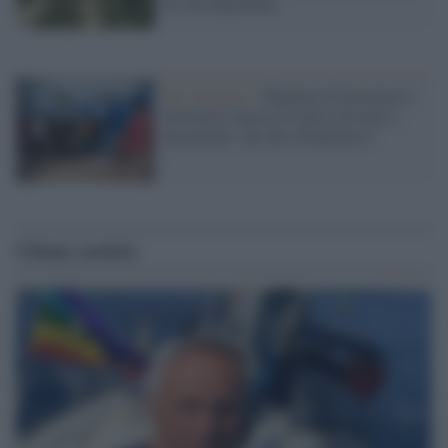
di vita degradanti
Ero straniero /
Migliaia di lavoratori e
lavoratrici ancora in attesa di avere i
documenti: che dice Piantedosi?
Ultime notizie