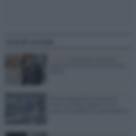
Articoli correlati
Cronaca /
Corruzione, arrestata la
sindaca di Terracina voluta da Giorgia
Meloni
Giovane negazionista morto per il
Covid: ora anche il padre no-vax è
gravissimo intubato in terapia intensiva