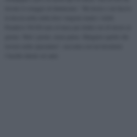
trovato il coraggio di denunciare: “Mi lavavo e mi facevo
la doccia nella stalla dove vengono tenuti i vitelli.
Prendevo 50/100 euro al mese per dodici ore di lavoro al
giorno. Tutti i giorni, senza pause. Mangiavo quello che
trovavo nella spazzatura”, racconta così un lavoratore
l’incubo durato sei anni.