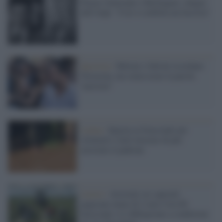
Piazza Almirante e Berlinguer, sdegno
dell'Anpi: "Così si nobilita un fascista"
Ipocrisia /
Meloni e Salvini ricordano
Terracina, ma senza usare la parola
'nazismo"
Latina /
Sparava ai braccianti per
sfruttarli e farli lavorare di più:
arrestato il padrone
Lavoro /
Arrestati sei caporali:
pagavano meno di 2 euro l'ora 60
braccianti e li obbligavano a condizioni