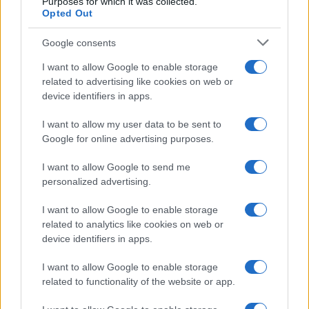
Purposes for which it was collected.
Opted Out
Syndication
Culture
Google consents
Salute
Globalist
I want to allow Google to enable storage
related to advertising like cookies on web or
Megachip
Globalscience
device identifiers in apps.
GiULia
Globalsport
I want to allow my user data to be sent to
Google for online advertising purposes.
Prima Pagina
I want to allow Google to send me
personalized advertising.
Giornale dello
Chi siamo
I want to allow Google to enable storage
Spettacolo
related to analytics like cookies on web or
Contributors
device identifiers in apps.
Wondernet
Facebook
I want to allow Google to enable storage
Giuliana Sgrena
related to functionality of the website or app.
Twitter