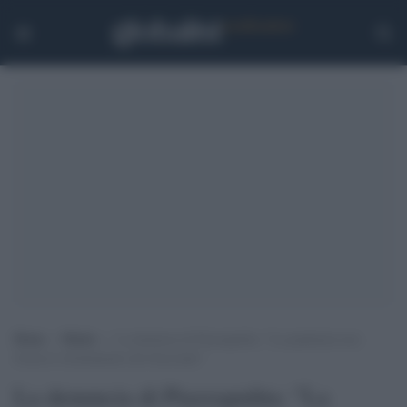
Home
>
Media
>
La denuncia di Piazzapulita: “La pandemia non
ferma lo sfruttamento dei braccianti”
La denuncia di Piazzapulita: "La