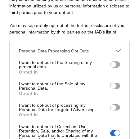
information utilized by us or personal information disclosed to
third parties prior to your opt-out.
Il ricordo /
Quando Guccini raccontava le "Cronache
You may separately opt-out of the further disclosure of your
epafaniche": l'intervista all'artista che si definiva un
personal information by third parties on the IAB’s list of
'narratore'
downstream participants.
Personal Data Processing Opt Outs
This information may also be disclosed by us to third parties
Lo studio /
Disinformazione russa e destra: anche la
on the IAB’s List of Downstream Participants that may further
I want to opt-out of the Sharing of my
macchina propagandistica di Putin dietro la crisi di Ceuta
disclose it to other third parties.
personal data.
Opted In
Please note that this website/app uses one or more Google
services and may gather and store information including but
I want to opt-out of the Sale of my
Personal Data.
not limited to your visit or usage behaviour. You may click to
Opted In
grant or deny consent to Google and its third-party tags to
use your data for below specified purposes in below Google
I want to opt-out of processing my
consent section.
Personal Data for Targeted Advertising.
Opted In
I want to opt-out of Collection, Use,
Retention, Sale, and/or Sharing of my
Personal Data that Is Unrelated with the