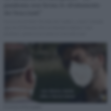
pandemia non ferma lo sfruttamento
dei braccianti"
Un servizio di Nello Trocchia che è andato a sentire l'azienda
agricola di Terracina dove un lavoratore indiano è stato
picchiato e gettato in un canale di scolo nella zona"
Il servizio di Piazzapulita