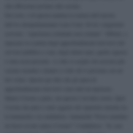
alla riflessione portano alla caciara.
Del resto, è di questa mattina la notizia dell’arresto
dell’ex europarlamentare Lara Comi. Di lei i magistrati
scrivono: “esperienza criminale non comune”. Ebbene, a
ripassare la scaletta degli approfondimenti televisivi del
servizio pubblico e non, degli ultimi anni, quella signora
è stata assai presente. A volte si sceglie chi assicura più
caciara (uomini e donne) a volte chi si presenta con un
bel visino. Questo per dire che gli spazi di
approfondimento televisivi sono tutti da ripensare.
Mauro Corona a parte, ma questa è un’altra storia. Quel
Corona che pure è stato oggetto del siparietto iniziale tra
la Santanchè e la conduttrice. Santanchè:”Posso mandare
un bacio al mio amico Corona?” Conduttrice: “Sì, non