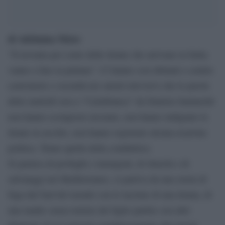
di Adelmina Meier
“Il novanta per cento delle donne che arrivano in Italia
vanno a fare la puttana”. Ci hanno così abituati a sentire
castronerie e oscenità nei salotti televisivi che le parole
dette martedì sera a “Cartabianca” da Daniela Santanchè
non hanno scomposto nessuno, non hanno indignato le
donne in ascolto, non hanno registrato alcuna reazione
politica. Tenue quella della conduttrice.
Si parlava di profughi e immigrati, di sbarchi e di
salvataggi nel Mediterraneo, si partiva da una storia di
fuga dal Sud del mondo con le lacrime di una donna, di
una madre senza notizie del figlio partito con altri