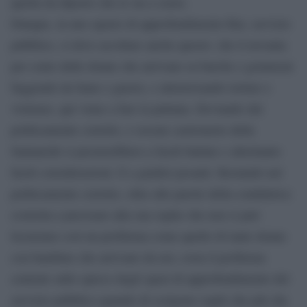
quella da diporto che le sta a cuore.
Dunque, in uno spazio di approfondimento Rai, servizio
pubblico, si deve ascoltare anche questo: che il novanta
per cento delle donne che arrivano su barche e gommoni
fuggendo da fame e guerre, e attraversando torture e
violenze, qui viene a fare la puttana. Deviando dal
politicamente corretto, e oscene castronerie della
Santanchè si presterebbero a facili battute e altrettanto
facili considerazioni. E a giudizi pesanti. Restando nel
politicamente corretto, oltre alle parole della conduttrice
costretta a precisare alla sua ospite che non si può
licenziare così un problema come quello di tante donne
con bambino che arrivano da noi, resta il problema
centrale sullo spreco degli spazi di approfondimento del
servizio pubblico quando di scelgono ospiti che più che