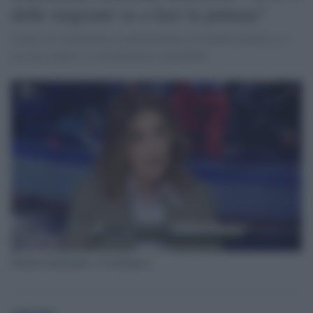
delle migranti va a fare la puttana"
Ospite di Cartabianca la parlamentare di Fratelli d'Italia si è
lasciata andare a considerazioni incredibili
Daniela Santanché a Cartabianca
globalist