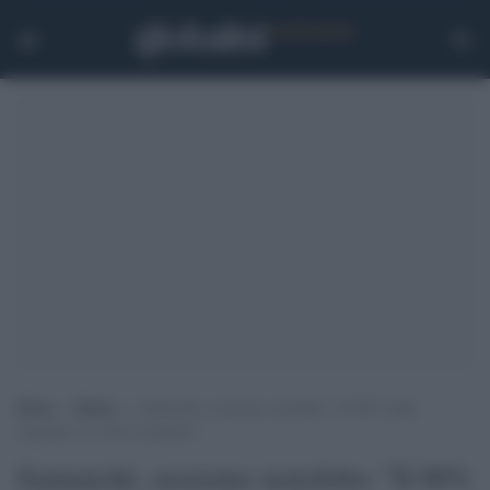
Home
>
Media
>
Santanchè, sessismo xenofobo: “Il 90% delle
migranti va a fare la puttana”
Santanchè, sessismo xenofobo: "Il 90%