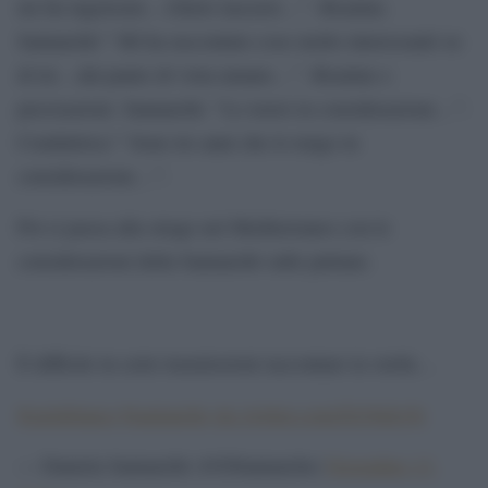
mi fai ingelosire…Glielo lascerei…”. Risatine.
Santanchè:” Mi ha raccontato cose molto interessanti su
di lei…dal punto di vista umano…”. Risatine e
precisazioni. Santanchè: “Lo terrei in considerazione…”.
Conduttrice:” Sono tre anni che lo tengo in
considerazione…”.
Poi si passa alla strage nel Mediterraneo con le
considerazioni della Santanchè sulle puttane.
È difficile in certe trasmissioni raccontare la verità…
#cartabianca
#santanche
pic.twitter.com/Zjt38ekybj
— Daniela Santanchè (@DSantanche)
November 13,