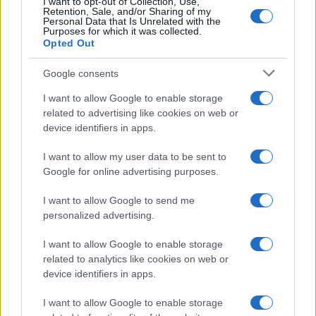
I want to opt-out of Collection, Use,
Retention, Sale, and/or Sharing of my
Personal Data that Is Unrelated with the
Purposes for which it was collected.
Opted Out
Syndication
Culture
Google consents
Salute
Globalist
I want to allow Google to enable storage
related to advertising like cookies on web or
Megachip
Globalscience
device identifiers in apps.
GiULia
Globalsport
I want to allow my user data to be sent to
Google for online advertising purposes.
Prima Pagina
I want to allow Google to send me
personalized advertising.
Giornale dello
Chi siamo
I want to allow Google to enable storage
Spettacolo
related to analytics like cookies on web or
Contributors
device identifiers in apps.
Wondernet
Facebook
I want to allow Google to enable storage
Giuliana Sgrena