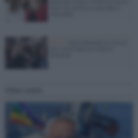
Santanché in bilico, Nordio in trincea e
futuro del governo in salita dopo il
referendum
Il caso /
Nuovo fallimento in vista per
una società legata alla ministra
Santanchè
Ultime notizie