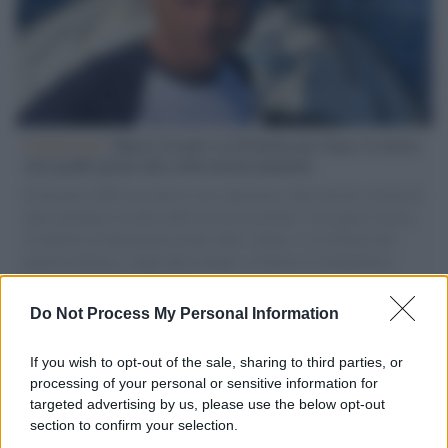
L'intervista /
Marco Croatti e la Flottilla per Gaza: le nostre
vele gonfie grazie alla sollevazione popolare
Il Senatore M5S racconta la sua esperienza sulle barche cariche di
aiuti umanitari assalite dall'esercito israeliano. Una guerra atroce,
il tentativo di disumanizzazione delle vittime, il servilismo del
governo italiano e degli altri europei, il ritorno al colonialismo.
L'importanza dei movimenti.
Do Not Process My Personal Information
L'evento /
La Sila diventa un palcoscenico naturale: nasce “A
Farla Amare Comincia Tu – Opera Sila”
If you wish to opt-out of the sale, sharing to third parties, or
processing of your personal or sensitive information for
targeted advertising by us, please use the below opt-out
section to confirm your selection.