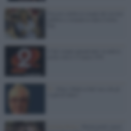
Freccero celebra le esequie del servizio
pubblico e rimanda in onda il Grillo-
flop
Il Tg2 compie quarant'anni: in onda la
prima volta il 15 marzo 1976
Tv /
Zelig e Made in Sud: ma a chi gli
va più di ridere?
Estrema Destra /
Meloni perde i pezzi: