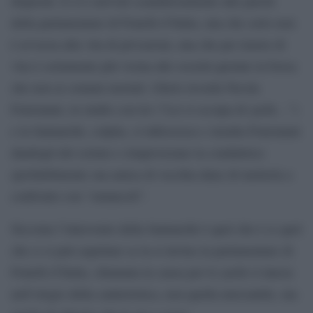
disperati. E si è arrivati scandalosamente alle parole
della parlamentare di Fratelli d’Italia, una che certo non
è avvezza alla vita di privazioni, una che per tenore di
vita è certamente più vicina alle società quotate in borsa
che non ai comuni mortali. Glielo ricorda Nicola
Fratoianni, in studio con lei (“Lei si occupa di yacht…”)
e la Santanchè, colpita, si inferocisce e insulta Fratoianni
dandogli del cretino e rimproverano la conduttrice
(probabilmente sua amica di vecchia data) di metterla a
confronto con “omuncoli”.
Siccome l’intervento della Santanchè è quel che è (e quel
che ci si può aspettare se la si invita) la parlamentare di
Fratelli d’Italia, chiamata in causa per lo yacht si lancia
nell’elogio della cantieristica, non quella mercantile, ma