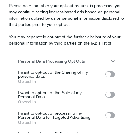
Il ricordo /
Le radici di Francesco Guccini
Please note that after your opt-out request is processed you
may continue seeing interest-based ads based on personal
information utilized by us or personal information disclosed to
third parties prior to your opt-out.
L'anniversario /
90 anni di Yves Saint Laurent, tra moda e
You may separately opt-out of the further disclosure of your
scandali
personal information by third parties on the IAB’s list of
downstream participants.
Personal Data Processing Opt Outs
This information may also be disclosed by us to third parties
Il ricordo /
Il nostro incontro con Francesco Guccini
on the IAB’s List of Downstream Participants that may further
I want to opt-out of the Sharing of my
disclose it to other third parties.
personal data.
Opted In
Please note that this website/app uses one or more Google
services and may gather and store information including but
I want to opt-out of the Sale of my
Personal Data.
not limited to your visit or usage behaviour. You may click to
Opted In
grant or deny consent to Google and its third-party tags to
use your data for below specified purposes in below Google
I want to opt-out of processing my
consent section.
Personal Data for Targeted Advertising.
Opted In