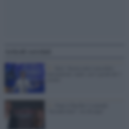
Articoli correlati
Tv /
Rai2, 'Stasera tutto è possibile':
anticipazioni, ospiti, cast e giochi del 3
ottobre
Tv /
Dopo il flop Rai 2 sospende
"Seconda linea": ora chi paga"