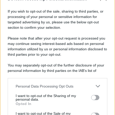
Perché i centri di intrattenimento per famiglie investono in
attrazioni ad alta tecnologia
If you wish to opt-out of the sale, sharing to third parties, or
processing of your personal or sensitive information for
targeted advertising by us, please use the below opt-out
section to confirm your selection.
Il conflitto /
La mafia russa e l'arma del caos
Please note that after your opt-out request is processed you
may continue seeing interest-based ads based on personal
information utilized by us or personal information disclosed to
third parties prior to your opt-out.
Tel Aviv /
Netanyahu si smarca da Trump: "Israele farà tutto
You may separately opt-out of the further disclosure of your
quello che è necessario per la sua sicurezza"
personal information by third parties on the IAB’s list of
downstream participants.
Personal Data Processing Opt Outs
This information may also be disclosed by us to third parties
La riflessione /
Pace, disarmo e Ucraina: il centrosinistra
on the IAB’s List of Downstream Participants that may further
non trasformi il riarmo europeo in una battaglia interna per
I want to opt-out of the Sharing of my
disclose it to other third parties.
personal data.
le primarie
Opted In
Please note that this website/app uses one or more Google
services and may gather and store information including but
I want to opt-out of the Sale of my