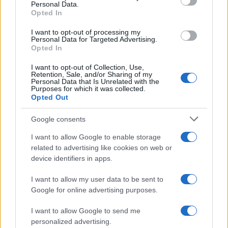
Personal Data.
not limited to your visit or usage behaviour. You may click to
Opted In
grant or deny consent to Google and its third-party tags to
use your data for below specified purposes in below Google
I want to opt-out of processing my
consent section.
Personal Data for Targeted Advertising.
Opted In
I want to opt-out of Collection, Use,
Retention, Sale, and/or Sharing of my
Personal Data that Is Unrelated with the
Purposes for which it was collected.
Opted Out
Syndication
Culture
Google consents
Salute
Globalist
I want to allow Google to enable storage
related to advertising like cookies on web or
Megachip
Globalscience
device identifiers in apps.
GiULia
Globalsport
I want to allow my user data to be sent to
Google for online advertising purposes.
Prima Pagina
I want to allow Google to send me
personalized advertising.