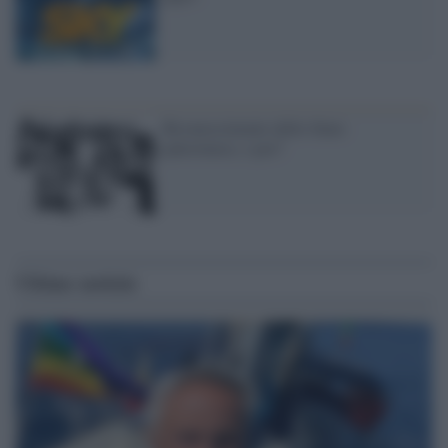
Riconoscimento dello Stato
palestinese, e poi?
Ultime notizie