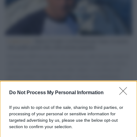
L'intervista /
Marco Croatti e la Flottilla per Gaza: le nostre
vele gonfie grazie alla sollevazione popolare
Il Senatore M5S racconta la sua esperienza sulle barche cariche di
aiuti umanitari assalite dall'esercito israeliano. Una guerra atroce,
il tentativo di disumanizzazione delle vittime, il servilismo del
governo italiano e degli altri europei, il ritorno al colonialismo.
L'importanza dei movimenti.
Do Not Process My Personal Information
Tel Aviv /
La “vittoria totale” di Israele significa una guerra
senza fine
If you wish to opt-out of the sale, sharing to third parties, or
processing of your personal or sensitive information for
targeted advertising by us, please use the below opt-out
section to confirm your selection.
Vangelo /
La vita si intreccia con le paure come il giorno