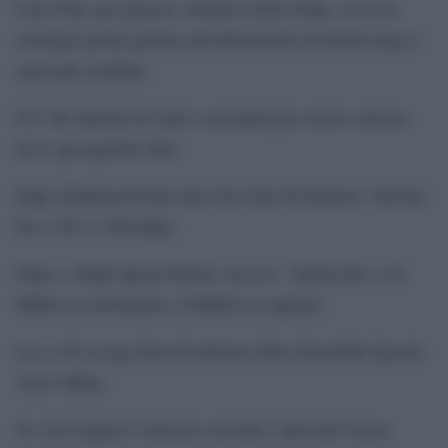
Cara Tim, per piacere, rottama subito Edge, così nei
convegni potrai parlare più liberamente di banda larga e
sarai più credibile.
P.S. Ho abusato di sigle e acronimi per essere conciso.
Ecco qui qualche dato:
Edge (Enhanced Data rates for Gsm Evolution): velocità
fra i 150 e i 200 kbps;
Hspa + (High Speed Packet Access) : banda fino a 42
MBit/s in download e 22MBit/s in upload;
Lte o 4G (Long Term Evolution) Max Downlink Speed):
326,4 Mbps.
Se vuoi leggere l’articolo con tutti i link [url”clicca