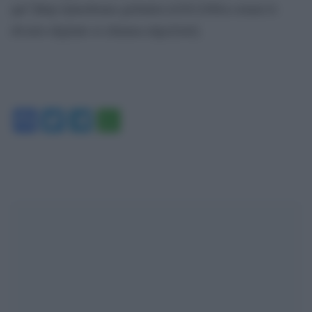
qui”]http://pinobruno.globalist.it/2012/06/a-ostuni-il-
divario-digitale-si-chiama-edge/[/url].
Facebook
Twitter
Telegram
WhatsApp