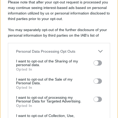
succede alla notte
Please note that after your opt-out request is processed you
may continue seeing interest-based ads based on personal
information utilized by us or personal information disclosed to
third parties prior to your opt-out.
La scoperta /
Oplontis, le vittime dell’eruzione del Vesuvio
You may separately opt-out of the further disclosure of your
furono più numerose del previsto
personal information by third parties on the IAB’s list of
downstream participants.
Personal Data Processing Opt Outs
This information may also be disclosed by us to third parties
Il medagliere /
Europei di nuoto: Pellecani guida una super
on the IAB’s List of Downstream Participants that may further
I want to opt-out of the Sharing of my
Italia
disclose it to other third parties.
personal data.
Opted In
Please note that this website/app uses one or more Google
services and may gather and store information including but
I want to opt-out of the Sale of my
Personal Data.
not limited to your visit or usage behaviour. You may click to
Opted In
grant or deny consent to Google and its third-party tags to
use your data for below specified purposes in below Google
I want to opt-out of processing my
consent section.
Personal Data for Targeted Advertising.
Opted In
I want to opt-out of Collection, Use,