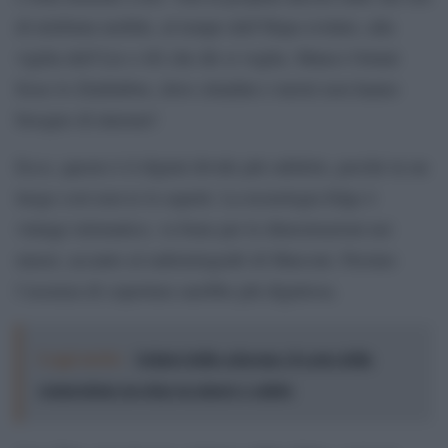
di telefonia mobile, al tempo dell’Hspa evoluto, alla
vigilia dell’Lte o 4G che dir si voglia. Manco Ostuni
fosse lo Zimbabwe, dove cittadini e turisti non hanno
bisogno di internet!
Ecco, questo è il digital divide più subdolo, perché in un
luogo così non te lo aspetti. La tecnologia Edge è
vintage telematico, va bene per le dimostrazioni nei
musei, accanto al radiotelegrafo di Marconi. Persino
l’assenza di copertura sarebbe più dignitosa.
Leggi anche:
Schiavi dello schermo: il costo della
connessione no-stop su umore e salute