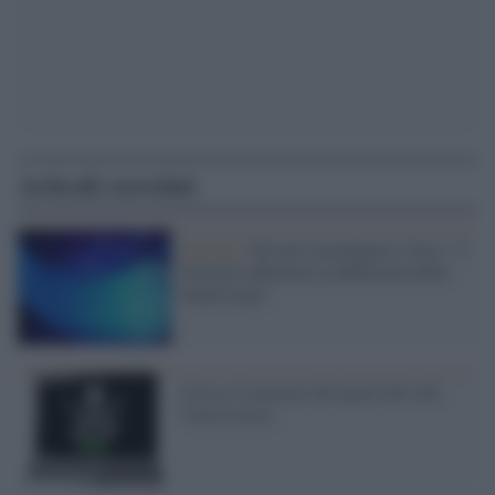
Articoli correlati
Internet /
Divario tecnologico, Ocse: "I
Governi rafforzino la diffusione della
banda larga"
Cresce il mercato dei pirati del web.
Cina in testa