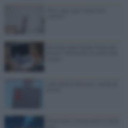
Fibra o adsl, quale connessione
scegliere?
Siti porno contro Trump. Norme anti-
privacy? Utilizzeremo la connessione
criptata
I pali inutili di Telecom e i rottami di
Socrate
Povero calcio: truccate anche le schede
paytv