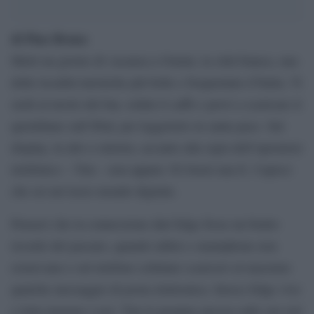
di Pino Bruno
Metti un giorno di vacanza a Ostuni, la città bianca, una
delle località turistiche più belle e frequentate d’Italia. Ti
siedi al tavolo del bar, ordini il caffè e provi a scaricare il
quotidiano sull’iPad, per leggertelo in santa pace. Sul
display, in alto a sinistra, accanto alla sigla dell’operatore
telefonico – Tim – non appare 3G bensì una E. Capisci
che sei nel terzo mondo digitale.
Pensavi che la connessione dati Edge fosse un brutto
ricordo del passato, quando tablet e smartphone non
esistevano e sul telefono cellulare scaricavi al massimo
qualche messaggio di posta elettronica. Invece Edge vive
e lotta insieme a noi. Tim la propina ancora sulle sue reti