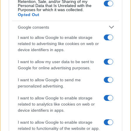
Retention, Sale, and/or Sharing of my
Personal Data that Is Unrelated with the
Purposes for which it was collected.
Opted Out
Syndication
Culture
Google consents
Salute
Globalist
I want to allow Google to enable storage
related to advertising like cookies on web or
Megachip
Globalscience
device identifiers in apps.
GiULia
Globalsport
I want to allow my user data to be sent to
Google for online advertising purposes.
Prima Pagina
I want to allow Google to send me
personalized advertising.
Giornale dello
Chi siamo
I want to allow Google to enable storage
Spettacolo
related to analytics like cookies on web or
Contributors
device identifiers in apps.
Wondernet
Facebook
I want to allow Google to enable storage
Giuliana Sgrena
related to functionality of the website or app.