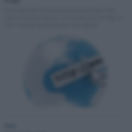
In una delle mete turistiche più frequentate d'Italia siamo
ancora al medioevo digitale, con la connessione dati Edge. La
Tim e l'inganno della banda larga. [Pino Bruno]
Desk