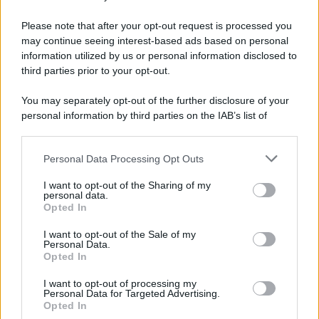
Vangelo /
La vita si intreccia con le paure come il giorno
succede alla notte
Please note that after your opt-out request is processed you
may continue seeing interest-based ads based on personal
information utilized by us or personal information disclosed to
third parties prior to your opt-out.
La scoperta /
Oplontis, le vittime dell’eruzione del Vesuvio
You may separately opt-out of the further disclosure of your
furono più numerose del previsto
personal information by third parties on the IAB’s list of
downstream participants.
Personal Data Processing Opt Outs
This information may also be disclosed by us to third parties
Il medagliere /
Europei di nuoto: Pellecani guida una super
on the IAB’s List of Downstream Participants that may further
I want to opt-out of the Sharing of my
Italia
disclose it to other third parties.
personal data.
Opted In
Please note that this website/app uses one or more Google
services and may gather and store information including but
I want to opt-out of the Sale of my
Personal Data.
not limited to your visit or usage behaviour. You may click to
Opted In
grant or deny consent to Google and its third-party tags to
use your data for below specified purposes in below Google
I want to opt-out of processing my
consent section.
Personal Data for Targeted Advertising.
Opted In