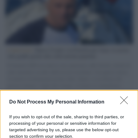
L'intervista /
Marco Croatti e la Flottilla per Gaza: le nostre
vele gonfie grazie alla sollevazione popolare
Il Senatore M5S racconta la sua esperienza sulle barche cariche di
aiuti umanitari assalite dall'esercito israeliano. Una guerra atroce,
il tentativo di disumanizzazione delle vittime, il servilismo del
governo italiano e degli altri europei, il ritorno al colonialismo.
L'importanza dei movimenti.
Do Not Process My Personal Information
Tel Aviv /
La “vittoria totale” di Israele significa una guerra
senza fine
If you wish to opt-out of the sale, sharing to third parties, or
processing of your personal or sensitive information for
targeted advertising by us, please use the below opt-out
section to confirm your selection.