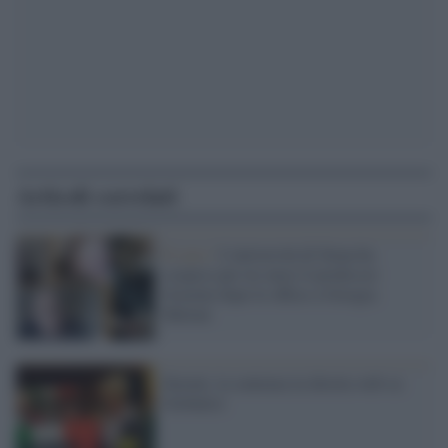
Articoli correlati
Il caso /
L'università di Siena ha
sospeso per tre mesi il professor
Gozzini dopo le offese a Giorgia
Meloni
Eternit, la sentenza in diretta web su
Globalist