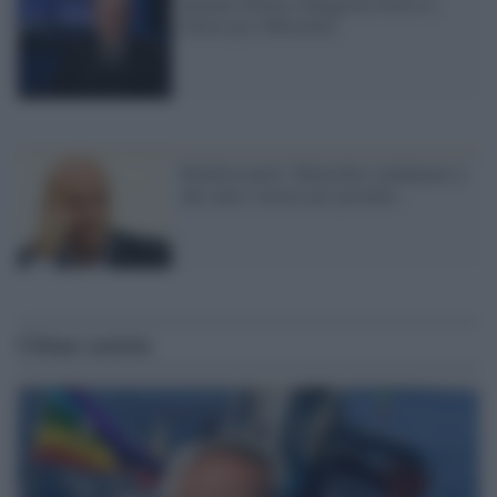
Quando Monica Maggioni firmò la
lettera pro-Minzolini
Rimborsopoli: Minzolini condannato a
due anni e mezzo per peculato
Ultime notizie