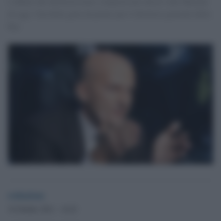
L'affaire del direttorissimo s'imporrà nel cda di viale Mazzini
di oggi. Una bella gatta da pelare per il direttore generale della
Rai.
redazione
19 Ottobre 2011 - 16.52