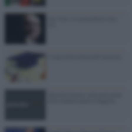
Don Verzè: la responsabilità è tutta
mia
L’impossibile riforma dell’università
Minzolini-Ferrario: nelle motivazioni
della condanna spunta la Maggioni