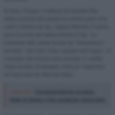
In attesa, l’Usigrai, il sindacato dei giornalisti Rai,
chiede al governo dell’azienda di costituirsi parte civile
contro il direttore del Tg1, Augusto Minzolini. E questo,
già in occasione dell’udienza davanti al Gup. “La
restituzione delle somme da parte del “direttorissimo”
non basta – dice Carlo Verna, segretario dell’Usigrai – se
il presunto reato dovesse essere accertato. Ci sarebbe
inoltre un danno di immagine, anche per l’importanza
del telegiornale che Minzolini dirige”.
Leggi anche:
I documentari Rai che raccontano
l'Italia: da Mennea, a Tina Anselmi sino a Renzo Piano