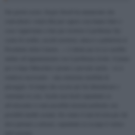
Nei giorni scorsi, Sergio Zavoli ha annunciato che
convocherà i vertici Rai per sapere cosa hanno fatto o
cosa s’apprestano a fare per risolvere il problema Tg1
(carta di credito, ascolti rasoterra, attacco a pallettoni al
Presidente della Camera…). L’ideale per la Lei sarebbe
andare all’appuntamento con il problema risolto. Il piano
per il dopo Minzolini è pronto e prevede anche – se si
rendesse necessario – una soluzione morbida di
passaggio. Il tempo che occore per far dimenticare e
sistemare le cose. Scelte non facili soprattutto se
all’orizzonte ci sono possibili elezioni politiche con
possibili inediti scenari. Da venire il mal di testa per chi
deve pensare a salvarsi, soprattutto se occupa il vertice
dell’azienda.