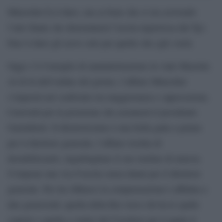
Minzolini fa il duro, ma sa bene che si sta scrivendo
l’atto finale che determinerà l’uscita ingloriosa dal Tg1.
Fare il duro gli serve solo per quello che (gli) verrà.
Oggi c’è Consiglio di amministrazione in viale Mazzini.
Al di là dell’ordine del giorno, l’affaire Minzolini
s’imporrà nel confronto tra maggioranza e opposozione.
Curiosità per la posizione che assumerà il presidente
Garimberti. Il direttorissimo è una bella gatta a pelare
per il direttore generale, l’affaire rischia di
destabilizzarlo, ingarbugliare il suo ruolino di marcia.
S’impone una via d’uscita senza danni per il direttore
generale. Per lui (Minzo) la compensazione è affidata a
due generosità: quella della Rai verso chi ha le spalle
coperte e quella a venire del Cavaliere per il quale il