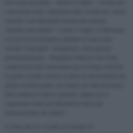
Non si può procedere – incalza l’Usigrai – con due pesi
e due misure nella valutazione delle vicende che vedono
coinvolti i suoi dipendenti davanti alla giustizia.
“Sarebbe inaccettabile”, avverte l’Usigrai. Il riferimento
è al caso di un giornalista chiamato in causa nella
vicenda “Calciopoli”. In proposito, Verna precisa
provocatoriamente: “Attendiamo fiduciosi che la Rai
scelga tra un maxi risarcimento per il collega coinvolto
in quella vicenda e ancora in attesa di una pronuncia dei
giudici di primo grado, ma sospeso per anni ben prima
della richiesta di rinvio a giudizio, oppure per la
sospensione anche per Minzolini in attesa del
pronunciamento dei giudici”.
Il cerino alla Lei, la palla al Consiglio di