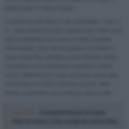
direttorissimo si è fatto in quattro.
La pesantezza dell’affaire è stata determinata – come si
sa – dalla richiesta di rinvio a giudizio per i soldi a gogò
spesi da Minzolini con la carta di credito aziendale.
Soldi restituiti, certo, ma solo quando era evidente il
danno di quei fine settimana in mete deliziose. Danno
irreparabile con la restituzione, la giustizia è andata
avanti e Minzolini non è stato certamente aiutato dalla
testimonianza resa dall’ex direttore generale, Masi,
davanti al magistrato che ha indagato sulla vicenda.
Leggi anche:
I documentari Rai che raccontano
l'Italia: da Mennea, a Tina Anselmi sino a Renzo Piano