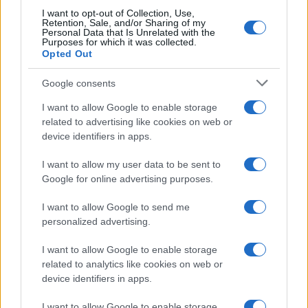
I want to opt-out of Collection, Use,
Retention, Sale, and/or Sharing of my
Personal Data that Is Unrelated with the
Purposes for which it was collected.
Opted Out
Syndication
Culture
Google consents
Salute
Globalist
I want to allow Google to enable storage
related to advertising like cookies on web or
Megachip
Globalscience
device identifiers in apps.
GiULia
Globalsport
I want to allow my user data to be sent to
Google for online advertising purposes.
Prima Pagina
I want to allow Google to send me
personalized advertising.
Giornale dello
Chi siamo
I want to allow Google to enable storage
Spettacolo
related to analytics like cookies on web or
Contributors
device identifiers in apps.
Wondernet
Facebook
I want to allow Google to enable storage