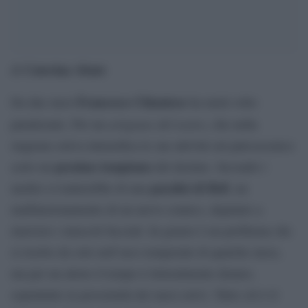
Caterina Abate
di
Francesco Chiantese
Da due mesi
ha metà volto
artigiano del teatro
paralizzato. Per un
, che nella
stagione estiva intensifica le sue attività sul palcoscenico
pessimo tempismo
certo un
del destino. Secondo i
paralisi di Bell
medici si tratterebbe di una
, un
malfunzionamento di un nervo cranico, deputato a
muovere i muscoli facciali. In genere è un problema che
si risolve da solo nell’arco temporale di qualche mese,
ma per un attore il tempo è letteralmente denaro,
soprattutto in prossimità dei mesi estivi. Tutto ciò è il