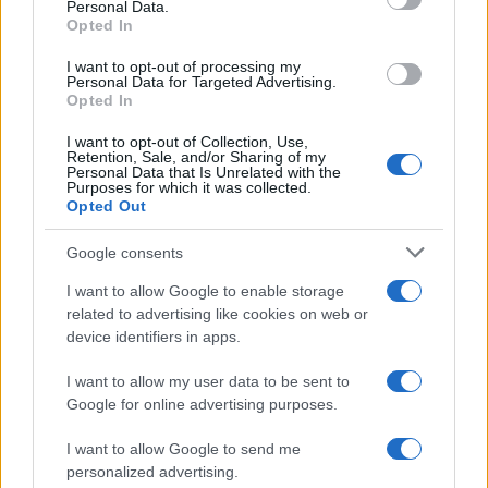
Personal Data.
not limited to your visit or usage behaviour. You may click to
Opted In
grant or deny consent to Google and its third-party tags to
use your data for below specified purposes in below Google
I want to opt-out of processing my
consent section.
Personal Data for Targeted Advertising.
Opted In
I want to opt-out of Collection, Use,
Retention, Sale, and/or Sharing of my
Personal Data that Is Unrelated with the
Purposes for which it was collected.
Opted Out
Syndication
Culture
Google consents
Salute
Globalist
I want to allow Google to enable storage
related to advertising like cookies on web or
Megachip
Globalscience
device identifiers in apps.
GiULia
Globalsport
I want to allow my user data to be sent to
Google for online advertising purposes.
Prima Pagina
I want to allow Google to send me
personalized advertising.