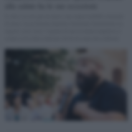
alla salute ha le sue eccezioni
Il volto e la voce per un attore sono imprescindibili strumenti
di lavoro. In un Sistema Sanitario Nazionale frammentato tra
regioni e aree vaste, l’urgenza di una risonanza magnetica si
scontra con la dura realtà per chi ha un corpo non conforme.