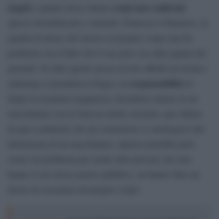
negati
corpi non conformi
a quanti invece hanno
,
spesso invisibilizzati e sminuiti. Francesco Chiantese, in
qualità di attore che lavora col proprio corpo non ha
problemi con il fatto che il suo peso sia sulle pagine dei
giornali. Se tutto questo possa servire affichè un tecnico
responsabilità
radiologo si prenderà la briga e la
di
fargli la risonanza magnetica, facendolo entrare in un
macchinario con le braccia strette sul petto, per ridurre
di quei centimetri che gli consentono si omologarsi alle
dimensioni di un macchinario. Questo potrebbe però
essere un problema per molte altre persone che non
hanno il suo stesso potere pubblico, né hanno fatto un
lavoro di coscienza sul proprio corpo.