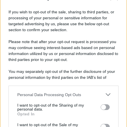
Tel Aviv /
La “vittoria totale” di Israele significa una guerra
senza fine
If you wish to opt-out of the sale, sharing to third parties, or
processing of your personal or sensitive information for
targeted advertising by us, please use the below opt-out
section to confirm your selection.
Vangelo /
La vita si intreccia con le paure come il giorno
succede alla notte
Please note that after your opt-out request is processed you
may continue seeing interest-based ads based on personal
information utilized by us or personal information disclosed to
third parties prior to your opt-out.
La scoperta /
Oplontis, le vittime dell’eruzione del Vesuvio
You may separately opt-out of the further disclosure of your
furono più numerose del previsto
personal information by third parties on the IAB’s list of
downstream participants.
Personal Data Processing Opt Outs
This information may also be disclosed by us to third parties
Il medagliere /
Europei di nuoto: Pellecani guida una super
on the IAB’s List of Downstream Participants that may further
I want to opt-out of the Sharing of my
Italia
disclose it to other third parties.
personal data.
Opted In
Please note that this website/app uses one or more Google
services and may gather and store information including but
I want to opt-out of the Sale of my