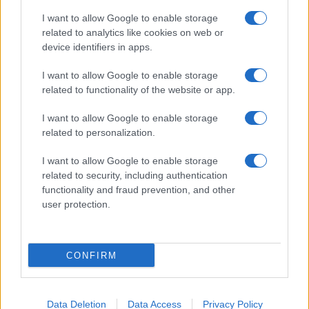
Giornale dello
Chi siamo
I want to allow Google to enable storage
Spettacolo
related to analytics like cookies on web or
Contributors
device identifiers in apps.
Wondernet
Facebook
I want to allow Google to enable storage
Giuliana Sgrena
related to functionality of the website or app.
Twitter
I want to allow Google to enable storage
Google News
related to personalization.
Mastodon
I want to allow Google to enable storage
related to security, including authentication
Cookie Policy
functionality and fraud prevention, and other
user protection.
Preferenze Privacy
CONFIRM
©2021 Globalist.it • All right reserved.
Data Deletion
Data Access
Privacy Policy
Syndication