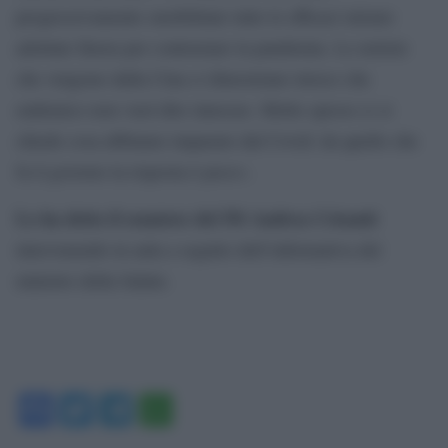
progressivamente smobilitate tutte le efficaci misure
adottate finora per contrastare la pandemia. Le notizie
che vengono dalla Cina ci dimostrano invece che
endemico non vuol dire innocuo. Molto spesso ci si
chiede cosa abbiamo imparato dal Covid: da quello che
fa il governo la risposta è poco».
Lo ha detto il senatore del Pd Andrea Crisanti
intervenendo in aula a seguito dell’informativa del
ministro della Salute.
Facebook
Twitter
Telegram
WhatsApp