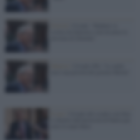
Festival /
Crisanti: "Madame va
esclusa da Sanremo e non mi piace la
presenza di Zelensky"
Manovra /
Crisanti (Pd): "La sanità
non è una priorità del governo Meloni"
Il caso /
Crisanti allo scontro con Zaia:
si dimette dall'università di Padova per
avere le mani libere