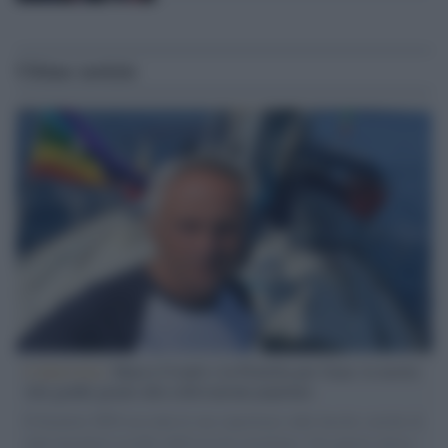
Ultime notizie
L'intervista /
Marco Croatti e la Flottilla per Gaza: le nostre
vele gonfie grazie alla sollevazione popolare
Il Senatore M5S racconta la sua esperienza sulle barche cariche di
aiuti umanitari assalite dall'esercito israeliano. Una guerra atroce,