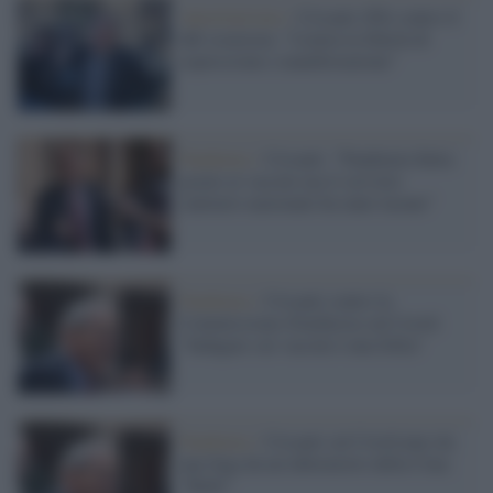
Autoritarismo /
Crisanti (Pd) contro il
ddl sicurezza: "Limita la libertà di
espressione e manifestazione"
Pandemia /
Crisanti: "Pandemia finita
grazie ai vaccini ma il servizio
sanitario nazionale ha tante lacune"
Pandemia /
Crisanti contro la
Commissione d'inchiesta sul Covid:
"Indagare sui vaccini è una follia"
Pandemia /
Crisanti sul Covid nato da
una fuga da un laboratorio della Cina:
"Balle"