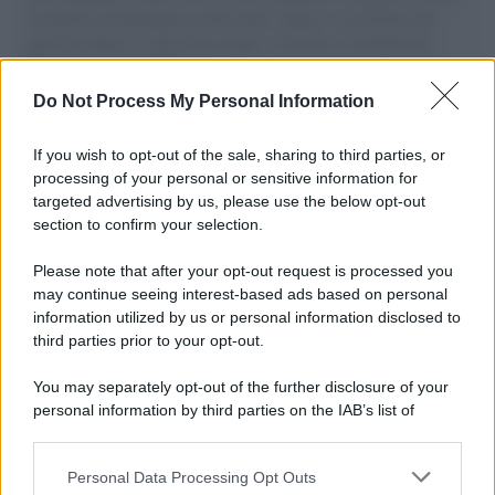
il tentativo di disumanizzazione delle vittime, il servilismo del
governo italiano e degli altri europei, il ritorno al colonialismo.
L'importanza dei movimenti.
Do Not Process My Personal Information
Il caso /
Trump ha quasi esaurito l'arsenale Usa, ma il
tycoon smentisce
If you wish to opt-out of the sale, sharing to third parties, or
processing of your personal or sensitive information for
targeted advertising by us, please use the below opt-out
section to confirm your selection.
Chiesa /
Papa Leone XIV denuncia le violenze in Ucraina e
Russia e chiede il rispetto del diritto umanitario e della
Please note that after your opt-out request is processed you
diplomazia
may continue seeing interest-based ads based on personal
information utilized by us or personal information disclosed to
third parties prior to your opt-out.
Il centenario /
A L'Aquila arriva la mostra "Tito, 100 anni
You may separately opt-out of the further disclosure of your
attraverso la forma"
personal information by third parties on the IAB’s list of
downstream participants.
Personal Data Processing Opt Outs
This information may also be disclosed by us to third parties