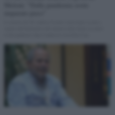
Meloni: "Dalla pandemia avete
imparato poco"
Il senatore del Pd Andrea Crisanti è intervenuto in aula a
seguito dell'informativa del ministro della Salute sui nuovi
rischi pandemici dopo l'ondata di covid della Cina.