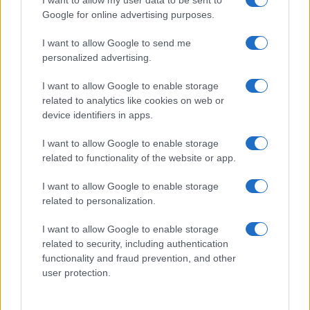
I want to allow my user data to be sent to
Google for online advertising purposes.
Prima Pagina
I want to allow Google to send me
personalized advertising.
Giornale dello
Chi siamo
I want to allow Google to enable storage
Spettacolo
related to analytics like cookies on web or
Contributors
device identifiers in apps.
Wondernet
Facebook
I want to allow Google to enable storage
Giuliana Sgrena
related to functionality of the website or app.
Twitter
I want to allow Google to enable storage
Google News
related to personalization.
Mastodon
I want to allow Google to enable storage
related to security, including authentication
Cookie Policy
functionality and fraud prevention, and other
user protection.
Preferenze Privacy