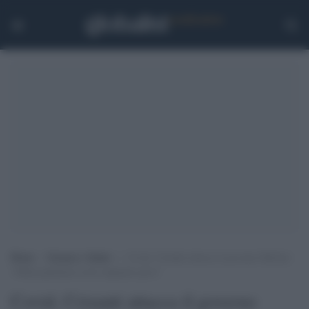
Home
>
Scienza e Salute
>
Covid, Crisanti attacca il governo Meloni:
“Dalla pandemia avete imparato poco”
Covid, Crisanti attacca il governo