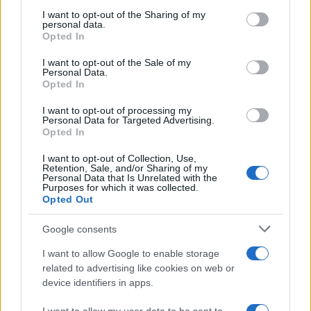
Il medagliere /
Europei di nuoto: Pellecani guida una super
on the IAB’s List of Downstream Participants that may further
I want to opt-out of the Sharing of my
Italia
disclose it to other third parties.
personal data.
Opted In
Please note that this website/app uses one or more Google
services and may gather and store information including but
I want to opt-out of the Sale of my
Personal Data.
not limited to your visit or usage behaviour. You may click to
Opted In
grant or deny consent to Google and its third-party tags to
use your data for below specified purposes in below Google
I want to opt-out of processing my
consent section.
Personal Data for Targeted Advertising.
Opted In
I want to opt-out of Collection, Use,
Retention, Sale, and/or Sharing of my
Personal Data that Is Unrelated with the
Purposes for which it was collected.
Opted Out
Syndication
Culture
Google consents
Salute
Globalist
I want to allow Google to enable storage
related to advertising like cookies on web or
Megachip
Globalscience
device identifiers in apps.
GiULia
Globalsport