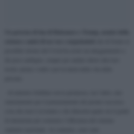
Un governo di fan di Bolsonaro e Trump, nemici della
scienza e amici di no-vax e negazionisti
che di fronte al
possibile ritorno del Covid ha avuto un atteggiamento a
dir poco ambiguo, sempre per andare dietro alla loro
teoria: prima i soldi e poi la tutela della vita delle
persone.
«Il ministro Schillaci aveva promesso, tra l’altro, uno
stanziamento per il potenziamento dei pronto soccorso,
cosa che non è avvenuta e che dimostra quale sia il grado
di attenzione per sostenere l’efficienza del sistema
sanitario nazionale. Al contrario, sono state