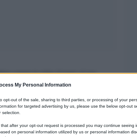
ultimo comune in ordine di tempo ad aver
idente della Repubblica. Negli ultimi due anni
ocess My Personal Information
cesso, su loro richiesta, a diversi comuni
to opt-out of the sale, sharing to third parties, or processing of your per
afica, distribuiti lungo tutta la penisola, come
formation for targeted advertising by us, please use the below opt-out s
rsico Nuovo, Sermoneta, Ponte San Pietro,
 selection.
ci, non è del tutto una novità, il titolo di città
 that after your opt-out request is processed you may continue seeing i
mento pubblico, tanto che fino al 1946 era
ased on personal information utilized by us or personal information dis