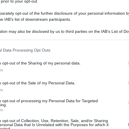
 prior to your opt-out.
el capo provvisorio dello Stato fino al 1948 e,
lla Repubblica. Oggi l’articolo di legge che
rately opt-out of the further disclosure of your personal information by
he IAB’s list of downstream participants.
splicito: «Il titolo di città può essere concesso
Ulti
epubblica su proposta del Ministro dell’Interno
tion may also be disclosed by us to third parties on the IAB’s List of 
 that may further disclose it to other third parties.
menti storici e per l’attuale importanza civica e
 that this website/app uses one or more Google services and may gath
l Data Processing Opt Outs
including but not limited to your visit or usage behaviour. You may click 
 to Google and its third-party tags to use your data for below specifi
 vede, si tratta di un titolo oggi molto desiderato
o opt-out of the Sharing of my personal data.
ogle consent section.
In
legio. I comuni che l’hanno voluto si sono
durato diversi anni durante i quali hanno
o opt-out of the Sale of my Personal Data.
In
ato le proprie ricchezze, riflettuto sulla propria
L'int
ialità. Direi anzi che il titolo è ambìto proprio
to opt-out of processing my Personal Data for Targeted
Gaza:
ing.
te simbolica. Perché chiamarsi città non è
In
solle
 alcun tipo di vantaggio concreto e diretto se non
Il Se
o opt-out of Collection, Use, Retention, Sale, and/or Sharing
ersonal Data that Is Unrelated with the Purposes for which it
barch
iconoscersi attraverso un sentimento di
lected.