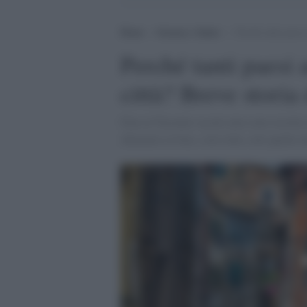
Home
>
Scienza e Salute
>
Perché tanti paesi 
Perché tanti paesi 
città? Breve storia
Fino al Trecento secolo non sono esistite i
chiamava civitas, cioè città, solo quella c