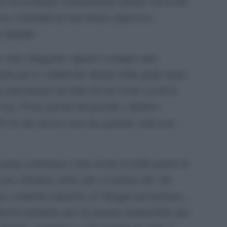
a ad assumere caratteristiche urbane senza che
sse a identificare una forma espressiva
 identità.
re stato sfuggente, eppure è sempre stato
che per le collettività odierne delle quali siamo
 forti proprio del fatto di aver avuto secoli fa
vare. Forse perché dal passato collettivo
di ciò che ancora sono ma qualche volta non
iamo continuare a fare nostre le belle parole di
no cittadini coloro che si sentono tali, che
na comunità superiore al villaggio per potenza,
dizioni artistiche, per un passato memorabile, per