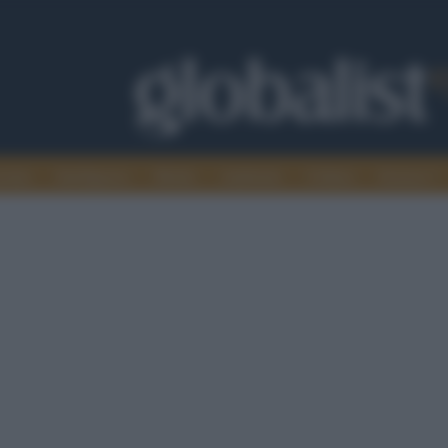
omia
Intelligence
Media
Ambiente
Cultura
Scienza