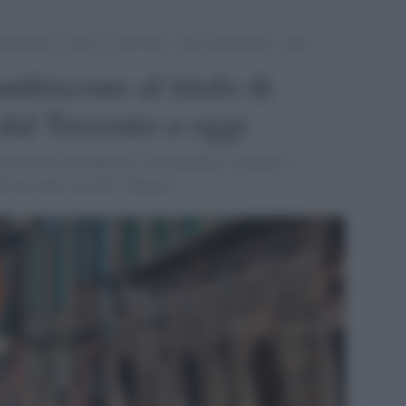
ambiscono al titolo di città? Breve storia dal Trecento a oggi
ambiscono al titolo di
 dal Trecento a oggi
ncertezze dal punto di vista giuridico, in Italia si
he era sede vescovile. Ma poi...