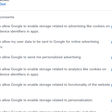
dall'e
Out
o di memoria e tradizioni che alimentino il suo
tentat
servil
r una sua rigenerazione.
consents
europ
dei m
o allow Google to enable storage related to advertising like cookies on
ruschi e romani già molti secoli fa avevano
evice identifiers in apps.
per i loro magistrati, i sacerdoti, facendone centri
Pales
o allow my user data to be sent to Google for online advertising
pagne e del mercato del grano. La vita urbana
asseg
s.
rudi
sì forte che una parte della popolazione le era
to allow Google to send me personalized advertising.
 lunga stagione che seguì la dissoluzione
L'eve
 d’Europa accompagnata dalla sua eclissi talvolta
o allow Google to enable storage related to analytics like cookies on
natu
evice identifiers in apps.
issero alla grande crisi e fu anche così che si
– Ope
acolare esplosione del Due e del Trecento, i cui
o allow Google to enable storage related to functionality of the website
ra sotto gli occhi quando apriamo le nostre
Il ri
u per questa eredità che alla metà dell’Ottocento
o allow Google to enable storage related to personalization.
litecnico, volgendosi verso quella storia urbana
o allow Google to enable storage related to security, including