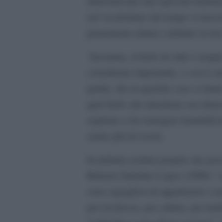
dimostravano una spiccata tendenz
nel vocabolario del tempo si riusci
pienamente adatta a definire la loro
Insomma, il titolo di città è semp
considerato importante, e così è an
partiti, che in qualche caso si fanno
quel titolo che intendono ora rinno
aspirano a far emergere brandelli 
sanno più di essere.
In definita sembra proprio che poss
Roberto Sabatino Lopez (1986): “so
sono orgogliosi di appartenere a u
per ricchezza, per cultura, per tra