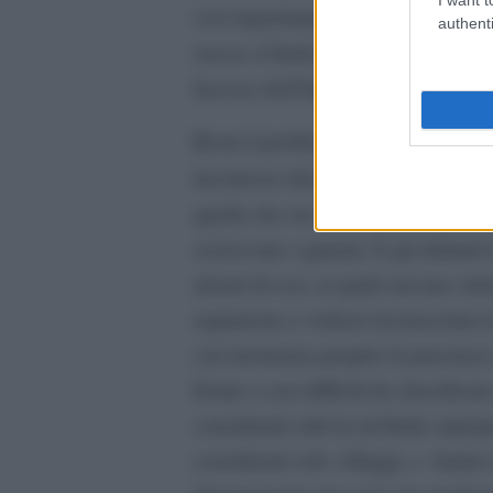
così importante, poteva pubblicar
authenti
istorie d’Italia
) nel quale propone
facesse dell’Italia quasi una federa
Resta il problema di cosa fosse una
incertezze dal punto di vista giurid
quella che era sede vescovile. Qu
scrivevano i giuristi. E gli abitan
alcuni di essi, ai quali stavano strett
aspirarono a vedersi riconosciuta l
con insistenza proprio la presenza d
fronte a casi difficili da classifica
considerati città in un’Italia super
considerati solo villaggi, e hanno 