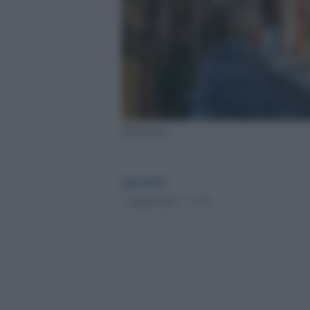
Montalcino
globalist
1 Aprile 2022 - 11.18