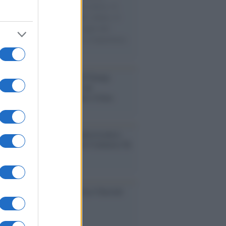
sercito israeliano. Una guerra atroce, il
ivo di disumanizzazione delle vittime, il
ismo del governo italiano e degli altri
ei, il ritorno al colonialismo. L'importanza
ovimenti.
tina /
Il Board of Peace di Trump
na il primo contratto per un
mentale avamposto militare a Gaza
nto /
La Sila diventa un palcoscenico
rale: nasce “A Farla Amare Comincia Tu
ra Sila”
cordo /
Le radici di Francesco Guccini