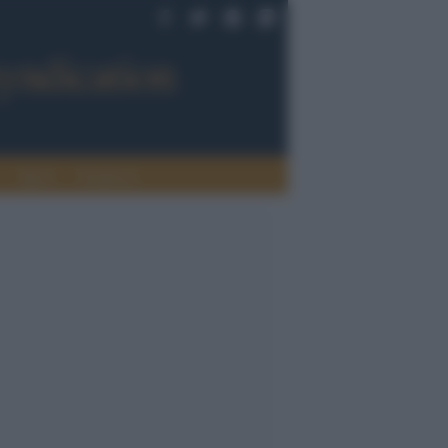
Sport
Tendenze