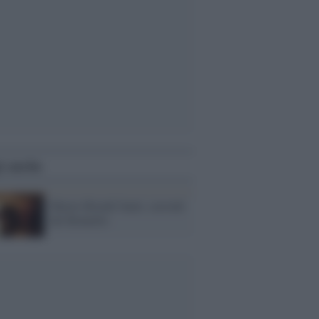
i anche
Muore Biondi Santi, custode
del Brunello