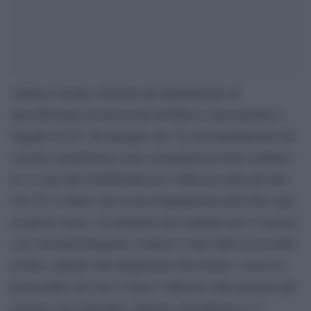
Andrea Crisanti, direttore del dipartimento di
microbiologia all’università di Padova, intervenendo a
Tagadà su La7, ha spiegato che “le raccomandazioni sul
vaccino AstraZeneca sono conseguenti al trial condotto:
se vi sono dati insufficienti per l’efficacia sulle persone
over 55, è chiaro che la raccomandazione dell’Aifa vada
in questo senso. Al momento del contratto per il vaccino
con l’azienda britannico-svedese è stato fatto un accordo
al buio, ispirato alla mitigazione del rischio, e non era
ipotizzabile che non vi fosse l’efficacia sulle persone più
anziane. Nel frattempo, tuttavia, AstraZeneca si è