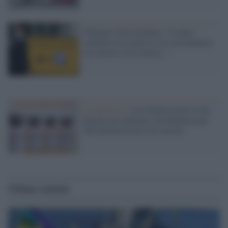
Il Regno Unito dichiara: "L'unico
contratto in esclusiva con AstraZeneca
è il nostro, la Ue invece..."
Coronavirus /
La Commissione Ue ha
firmato un contratto con Moderna per
300 milioni di dosi di vaccino
Ultime notizie