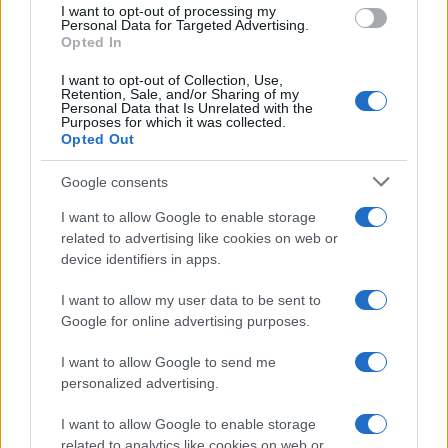
I want to opt-out of processing my
consent section.
Personal Data for Targeted Advertising.
Opted In
I want to opt-out of Collection, Use,
Retention, Sale, and/or Sharing of my
Personal Data that Is Unrelated with the
Purposes for which it was collected.
Opted Out
Syndication
Culture
Google consents
Salute
Globalist
I want to allow Google to enable storage
related to advertising like cookies on web or
Megachip
Globalscience
device identifiers in apps.
GiULia
Globalsport
I want to allow my user data to be sent to
Google for online advertising purposes.
Prima Pagina
I want to allow Google to send me
personalized advertising.
Giornale dello
Chi siamo
I want to allow Google to enable storage
Spettacolo
related to analytics like cookies on web or