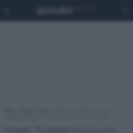
Home
>
Scienza e Salute
>
Crisanti: “Il contratto per il vaccino
AstraZeneca firmato al buio, ovvio che servono altri controlli”
Crisanti: "Il contratto per il vaccino