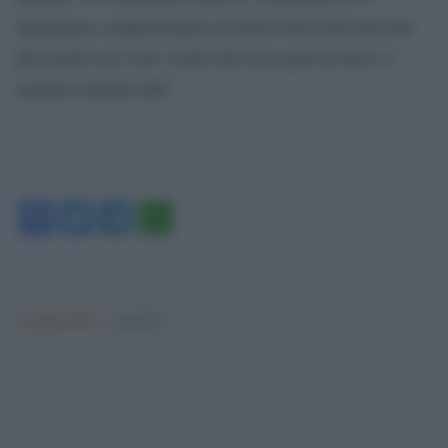
impegnata a implementare un nuovo trial sulle persone
più avanti con l’età. Credo che in un paio di mesi vi
saranno risultati utili”.
Facebook
Twitter
Telegram
WhatsApp
Argomenti:
covid-19