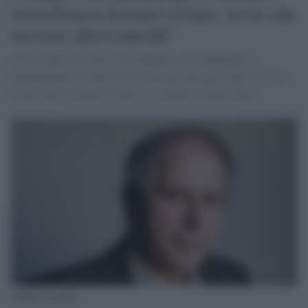
AstraZeneca firmato al buio, ovvio che
servono altri controlli"
Ma Crisanti rassicura: "AstraZeneca si è impegnata a
implementare un nuovo trial sulle persone più avanti con l'età.
Credo che in un paio di mesi vi saranno risultati utili".
Andrea Crisanti