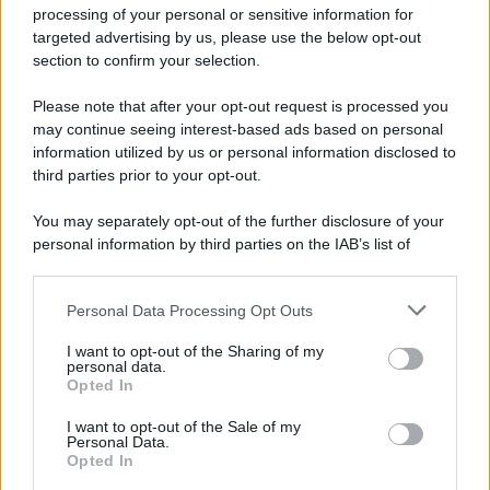
palestinesi
processing of your personal or sensitive information for
targeted advertising by us, please use the below opt-out
section to confirm your selection.
Giornalismo /
Addio a Stefano Marcelli, colonna della Rai
di Firenze e dirigente dell'Usigrai
Please note that after your opt-out request is processed you
may continue seeing interest-based ads based on personal
information utilized by us or personal information disclosed to
third parties prior to your opt-out.
Lo scenario /
Ceuta, l’ombra del Marocco sull’assalto
You may separately opt-out of the further disclosure of your
mentre Trump rafforza i rapporti con Rabat e trama contro la
personal information by third parties on the IAB’s list of
Spagna
downstream participants.
Personal Data Processing Opt Outs
This information may also be disclosed by us to third parties
La data /
L'8 agosto, quando la memoria dovrebbe insegnarci
on the IAB’s List of Downstream Participants that may further
I want to opt-out of the Sharing of my
qualcosa
disclose it to other third parties.
personal data.
Opted In
Please note that this website/app uses one or more Google
services and may gather and store information including but
I want to opt-out of the Sale of my
Personal Data.
not limited to your visit or usage behaviour. You may click to
Opted In
grant or deny consent to Google and its third-party tags to
use your data for below specified purposes in below Google