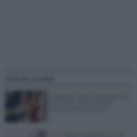
Articoli correlati
Femministe contro gli organizzatori di
Miss France: "Criteri sessisti e
assenza di contratto di lavoro"
Covid /
Dopo le polemiche la Ue non