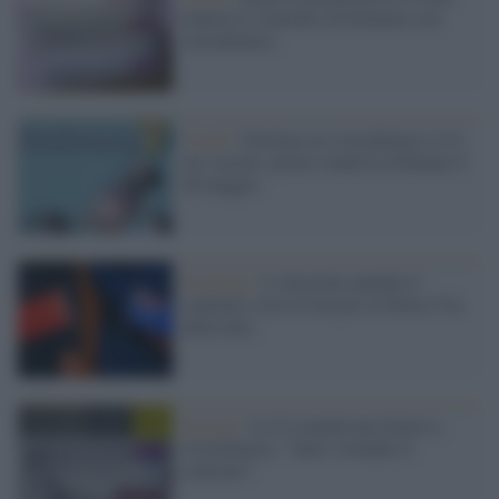
rinnova il contratto di fornitura con
AstraZeneca
Covid /
Vertenza tra AstraZeneca e Ue
sui vaccini: primo round in tribunale il
26 maggio
Economy /
L'Australia annulla il
contratto con la Cina per la Nuova Via
della Seta
Vaccini /
La Ue manda una lettera a
AstraZeneca: "State violando il
contratto"