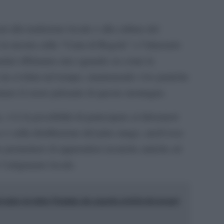
lla tradizione locale e alla cultura del
 la mostra sulla “Carta di Regola” e l’itinerario
amini offriranno uno sguardo su come la
 sia evoluta nel tempo, mantenendo vive pratiche
tano il cuore pulsante di queste montagne.
 vi è la possibilità di partecipare ai laboratori
o e sulla distillazione del pino mugo, anch’esse
o permettere di apprendere tecniche antiche ed
l’artigianato locale.
al unico in tutta l’Irpinia che guarda al di là dei propri