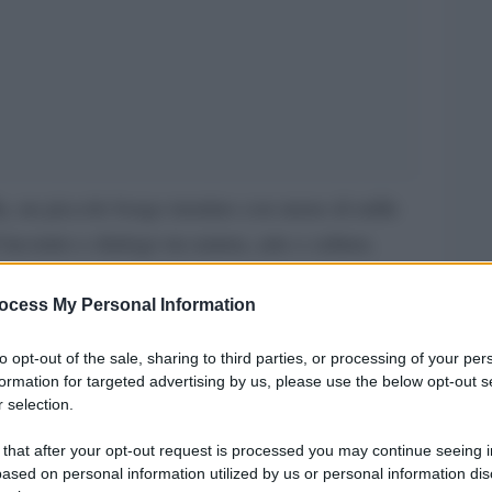
a, un piccolo borgo trentino con meno di mille
’incontro e dialogo tra natura, arte e cultura.
 edizione, porta gli interessati lungo i sentieri di
ocess My Personal Information
ti con un programma ricco di eventi che
l benessere all’esplorazione del territorio, con
to opt-out of the sale, sharing to third parties, or processing of your per
to tra uomo e natura.
formation for targeted advertising by us, please use the below opt-out s
 selection.
re, il paese accoglierà visitatori di ogni età in
 that after your opt-out request is processed you may continue seeing i
e i ritmi frenetici della società moderna per
ased on personal information utilized by us or personal information dis