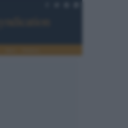
Sport
Tendenze