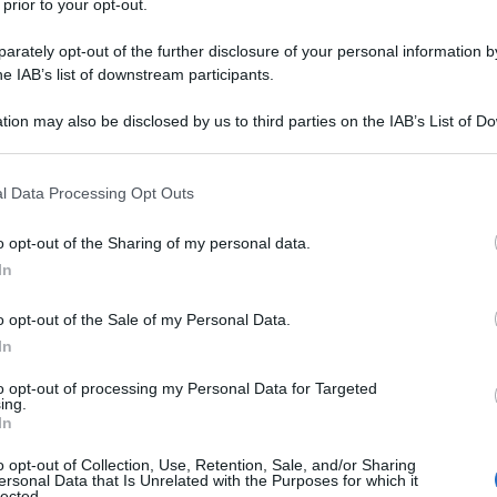
 prior to your opt-out.
egame con l’ambiente.
rately opt-out of the further disclosure of your personal information by
i boschivi che avvolgono Fai della Paganella,
he IAB’s list of downstream participants.
 spazi di incontro e meraviglia. Al centro
tion may also be disclosed by us to third parties on the IAB’s List of 
 tema del “Dialogo tra uomo e natura,” esplorato
 that may further disclose it to other third parties.
Ulti
er tutte le fasce di età e per soddisfare diversi
 that this website/app uses one or more Google services and may gath
l Data Processing Opt Outs
steso, rispetto agli anni precedenti, la durata
including but not limited to your visit or usage behaviour. You may click 
 to Google and its third-party tags to use your data for below specifi
re spazio a un’offerta ancora più ricca e
o opt-out of the Sharing of my personal data.
ogle consent section.
In
o opt-out of the Sale of my Personal Data.
In
lcoscenico naturale: nasce “A Farla Amare Comincia
to opt-out of processing my Personal Data for Targeted
ing.
L'int
In
Gaza:
solle
o opt-out of Collection, Use, Retention, Sale, and/or Sharing
 la camminata dedicata a San Francesco d’Assisi
ersonal Data that Is Unrelated with the Purposes for which it
lected.