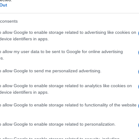
Il Se
ecipanti attraverso un percorso immerso nella
Out
barch
contesto che sembra sospeso nel tempo.
dall'e
tentat
consents
nto viene raccontata in modo tale da permettere
servil
o allow Google to enable storage related to advertising like cookies on
europ
di semplicità e amore per la natura. Per chi cerca
evice identifiers in apps.
dei m
l Parco del Respiro è quindi il luogo ideale per
o allow my user data to be sent to Google for online advertising
sessioni di forest bathing e pratiche di yoga e
Il ri
s.
ssere psicofisico in un contesto di rara
to allow Google to send me personalized advertising.
o allow Google to enable storage related to analytics like cookies on
che ai più piccoli con attività che combinano
evice identifiers in apps.
L'ann
Laure
struzione di rifugi per creature fantastiche alla
o allow Google to enable storage related to functionality of the website
iornata diventa un’occasione per riscoprire la
o allow Google to enable storage related to personalization.
Il ri
Gucc
 coinvolti in queste storie, l’invito si estende
o allow Google to enable storage related to security, including