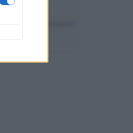
ca /
Love Sensation, il primo duetto di
nna e Kylie Minogue