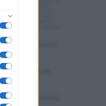
natore M5S racconta la sua esperienza sulle
e cariche di aiuti umanitari assalite
sercito israeliano. Una guerra atroce, il
ivo di disumanizzazione delle vittime, il
ismo del governo italiano e degli altri
ei, il ritorno al colonialismo. L'importanza
ovimenti.
cordo /
Le radici di Francesco Guccini
iversario /
90 anni di Yves Saint
nt, tra moda e scandali
cordo /
Il nostro incontro con Francesco
ini