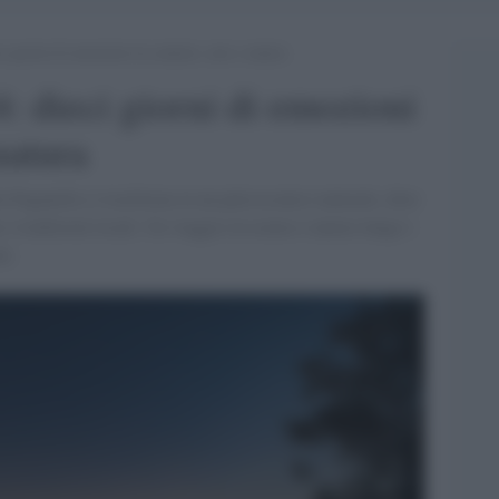
 giorni di emozioni tra sentieri, arte e natura
: dieci giorni di emozioni
 natura
la Paganella si trasforma in un palcoscenico naturale, dove
 e tradizioni locali. Un viaggio tra uomo e natura lungo i
ne.