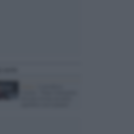
i anche
Natura /
L'astrofisica
Caraveo: "Dopo l'emergenza
dovremo trovare un nuovo
equilibrio con il pianeta"