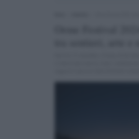
Home
>
Ambiente
>
Orme Festival 2024: dieci
Orme Festival 2024
tra sentieri, arte e
Dal 6 al 15 settembre, il borgo di Fai del
si intrecciano musica, teatro, meditazione
suggestivi percorsi delle Dolomiti trenti