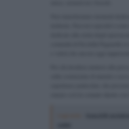
unica, suonerà tra i boschi.
Non mancheranno momenti dedicati a
territorio. Percorsi espositivi come
dedicato alla storia degli spazzac
comunità di Fai della Paganella si
e valori che ancora oggi rappresen
Per chi desidera mettersi alla prova,
sulla costruzione di muretti a secc
esperienze particolari, che posson
entrare così in contatto diretto con 
Leggi anche:
Torna il Pif, un festiv
confini