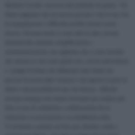
Michela Cicculli, assessora alle politiche di genere: “Di
Maria sappiamo che era ancora giovane e che la sua vita
di emarginazione e difficoltà avrebbe dovuto essere
diversa. Nessuna morte è come tutte le altre, nessun
femminicidio ammette semplificazioni e
strumentalizzazioni, ma sappiamo che ci sono incontri
che salvano la vita come quelli con i servizi antiviolenza
e i gruppi di donne che affiancano altre donne nei
percorsi di uscita dalla violenza e che aprono le porte ai
diritti e alla possibilità di una vita diversa. Affinché
nessuna rimanga sola stiamo lavorando per rendere più
forte la rete di solidarietà e collaborazione fra le
istituzioni, le associazioni e la cittadinanza tutta.
Vi invitiamo a portare un fiore per chiedere verità e