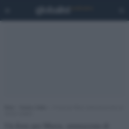
Home
>
Scienza e Salute
>
Un fiore per Maria, ammazzata di botte nel
silenzio complice
Un fiore per Maria, ammazzata di