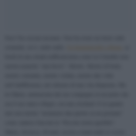
Non l’ha cercata nessuno. Non ha avuto un titolo sulle
cronache, in tv, nelle radio.
Un femminicidio a Roma,
ai
bordi di una strada trafficatissima come la Colombo non
merita neanche “una breve”. Morire. Morire di botte,
morire consunta, morire violata, morire due volte
nell’indifferenza, nel silenzio di una vita disperata. Ma
lei Maria, ammazzata dal suo compagno in un prato che
era il suo unico rifugio, era una clochard. E in quanto
tale non merita “nemmeno due parole su un giornale”
come cantava Guccini in “Piccola storia ignobile”.
Maria, slovacca, 40 anni, uccisa a mani nude lo scorso