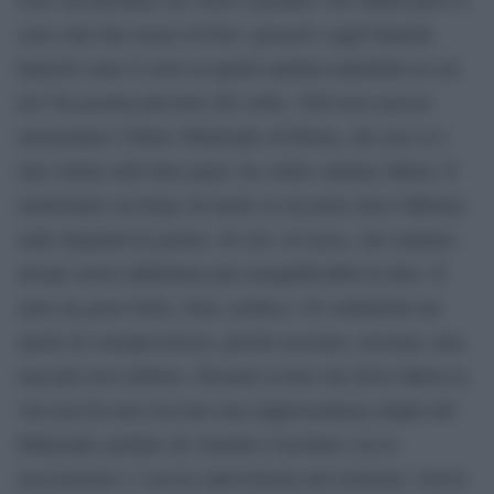
sono stati due mazzi di fiori: girasoli e gigli bianchi,
bianchi come il cielo in quella mattina maledetta in cui
lui l’ha pestata più forte del solito. Nell’area ancora
transennata l’Ottavo Municipio di Roma, che non si è
mai voltato dall’altra parte, ha voluto salutare Maria. E
trasformare un luogo di morte in un posto dove riflettere
sulle disparità di genere, di ceto, di razza, che rendono
alcune morti addirittura più esemplificabili di altre. E’
stato un gesto bello, forte, politico. Di solidarietà ma
anche di consapevolezza, perché nessuno, nessuna, mai,
mai più resti indietro. Davanti ai fiori che forse Maria in
vita non ha mai ricevuto una rappresentanza ampia del
Municipio guidato da Amedeo Ciaccheri con le
associazioni e i servizi antiviolenza del territorio. Scrive