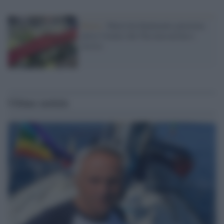
Roma /
Maria ha finalmente giustizia:
preso l'uomo che l'ha massacrata e
uccisa
Ultime notizie