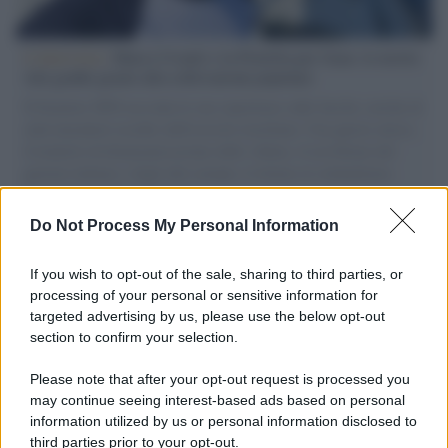
L'intervista /
Marco Croatti e la Flottilla per Gaza: le nostre
vele gonfie grazie alla sollevazione popolare
Il Senatore M5S racconta la sua esperienza sulle barche cariche di
aiuti umanitari assalite dall'esercito israeliano. Una guerra atroce,
il tentativo di disumanizzazione delle vittime, il servilismo del
governo italiano e degli altri europei, il ritorno al colonialismo.
L'importanza dei movimenti.
Do Not Process My Personal Information
L'attesa /
Un estate di calcio: tra Mondiali e Serie A
If you wish to opt-out of the sale, sharing to third parties, or
processing of your personal or sensitive information for
targeted advertising by us, please use the below opt-out
section to confirm your selection.
Imperialismo /
Petrolio e prepotenze di Trump: una società
legata a 'Donald' vuole perforare la Groenlandia senza
Please note that after your opt-out request is processed you
autorizzazione
may continue seeing interest-based ads based on personal
information utilized by us or personal information disclosed to
third parties prior to your opt-out.