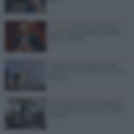
Colombo /
Sri Lanka, il presidente
uscente è fuggito dal Paese: chiederà
asilo alle Maldive
I manifestanti rispondono a Trump:
gettata in mare una statua di Colombo a
Baltimora
Continuano le proteste a Minneapolis:
hanno abbattuta la statua di Cristoforo
Colombo