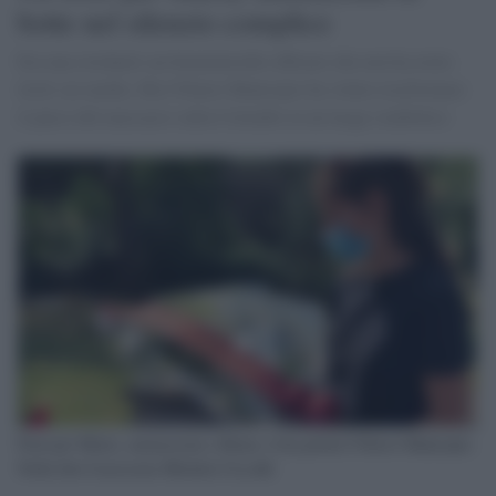
botte nel silenzio complice
Era una clochard, un femminicidio efferato che non ha avuto
titoli sui media. Ma l'Ottavo Municipio ha voluto trasformare
il parco del massacro sulla Colombo in un luogo simbolico
Fiori per Maria, ammazzata a Roma: li ha portati l'Ottavo Municipio.
Nella foto l'assessora Michela Cicculli