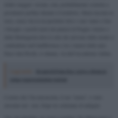
dodici maggio: vessata, sola, probabilmente costretta a
prostituirsi perfino durante il lockdown. Maria lasciata in
terra, senza vita in un parchetto dove i cani vanno a fare
i bisogni, a pochi metri dai palazzi di Poggio Ameno e
della Montagnola dove le urla che arrivano dalla strada si
confondono nell’indifferenza e tra i rumori delle auto.
Parco don Picchi, si chiama, via dell’Accademia Aldina.
Leggi anche:
40 anni di Dylan Dog: arriva a Roma la
prima rappresentazione teatrale
L’uomo che l’ha massacrata, il suo “uomo”, è stato
arrestato ieri sera. Dopo tre settimane di indagini.
Una vita derelitta, un vuoto a perdere. Per Maria però ci