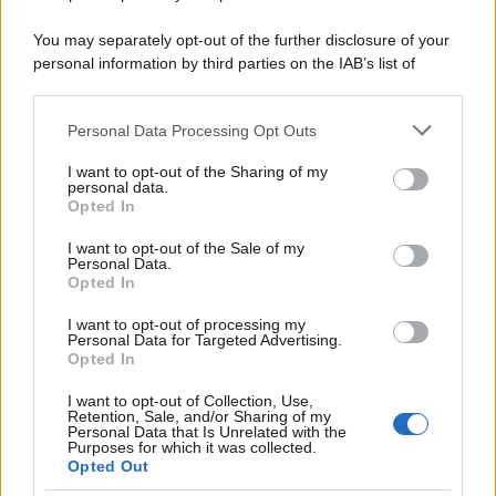
Musica /
Al maestro Francesco Guccini
You may separately opt-out of the further disclosure of your
personal information by third parties on the IAB’s list of
downstream participants.
Personal Data Processing Opt Outs
This information may also be disclosed by us to third parties
Il ricordo /
Quando Guccini raccontava le "Cronache
on the IAB’s List of Downstream Participants that may further
I want to opt-out of the Sharing of my
epafaniche": l'intervista all'artista che si definiva un
disclose it to other third parties.
personal data.
'narratore'
Opted In
Please note that this website/app uses one or more Google
services and may gather and store information including but
I want to opt-out of the Sale of my
Personal Data.
not limited to your visit or usage behaviour. You may click to
Opted In
grant or deny consent to Google and its third-party tags to
use your data for below specified purposes in below Google
I want to opt-out of processing my
consent section.
Personal Data for Targeted Advertising.
Opted In
I want to opt-out of Collection, Use,
Retention, Sale, and/or Sharing of my
Personal Data that Is Unrelated with the
Purposes for which it was collected.
Opted Out