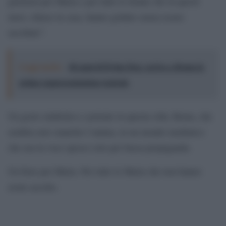
giustizia per Maria e per tutte le donne che in questi
mesi, chiuse in casa, hanno gridato senza essere
ascoltate”.
Leggi anche:
40 anni di Dylan Dog: arriva a Roma la
prima rappresentazione teatrale
Un gesto simbolico e potente in questa città, Roma, che
sembra aver smarrito l’anima, in un mondo mediatico
che usa la voce spesso solo per bassa propaganda.
Un fiore per Maria. Per tutte le Maria che non hanno
avuto ascolto.