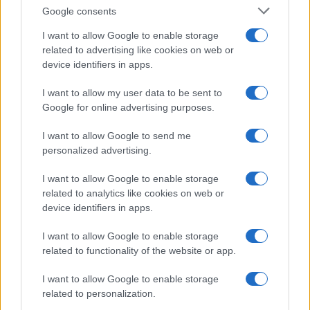
Syndication
Culture
Google consents
Salute
Globalist
I want to allow Google to enable storage
related to advertising like cookies on web or
Megachip
Globalscience
device identifiers in apps.
GiULia
Globalsport
I want to allow my user data to be sent to
Google for online advertising purposes.
Prima Pagina
I want to allow Google to send me
personalized advertising.
Giornale dello
Chi siamo
I want to allow Google to enable storage
Spettacolo
related to analytics like cookies on web or
Contributors
device identifiers in apps.
Wondernet
Facebook
I want to allow Google to enable storage
Giuliana Sgrena
related to functionality of the website or app.
Twitter
I want to allow Google to enable storage
Google News
related to personalization.