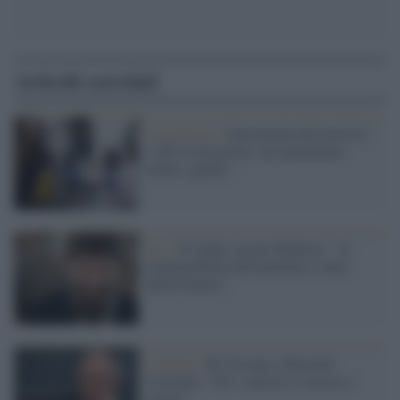
Articoli correlati
Coronavirus /
Incremento dei positivi,
1.402 in un giorno, ma aumentano
anche i guariti
Isis /
Il leader ceceno Kadyrov: "la
responsabilità dell'attentato è tutta
della Francia"
Critiche /
Dl Caivano, Gherardo
Colombo: "Per i minori il carcere è
inutile"