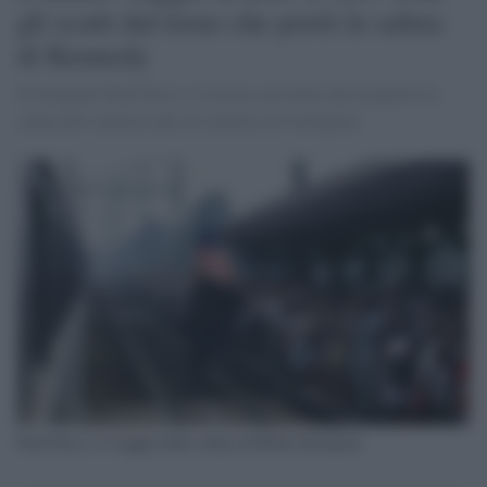
gli scatti dal treno che portò la salma
di Kennedy
Il fotografo Paul Fusco si trovava sul treno che trasportò la
salma del senatore fino al cimitero di Arlington
Paul Fusco, il viaggio della salma di Robert Kennedy