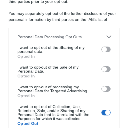
third parties prior to your opt-out.
Lo studio /
Disinformazione russa e destra: anche la
You may separately opt-out of the further disclosure of your
macchina propagandistica di Putin dietro la crisi di Ceuta
personal information by third parties on the IAB’s list of
downstream participants.
Personal Data Processing Opt Outs
This information may also be disclosed by us to third parties
Tendenze /
Sale il numero degli acquisti online in Europa e
on the IAB’s List of Downstream Participants that may further
I want to opt-out of the Sharing of my
aumentano le vendite di articoli second hand
disclose it to other third parties.
personal data.
Opted In
Please note that this website/app uses one or more Google
services and may gather and store information including but
I want to opt-out of the Sale of my
Personal Data.
not limited to your visit or usage behaviour. You may click to
Opted In
grant or deny consent to Google and its third-party tags to
use your data for below specified purposes in below Google
I want to opt-out of processing my
consent section.
Personal Data for Targeted Advertising.
Opted In
I want to opt-out of Collection, Use,
Retention, Sale, and/or Sharing of my
Personal Data that Is Unrelated with the
Purposes for which it was collected.
Opted Out