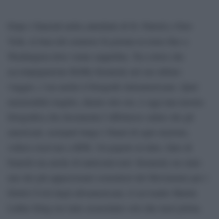
Dopo i funerali nella cattedrale di St. Patrick a New
York, la bara del senatore fu portata in treno fino a
Washington dove venne seppellita. Tra coloro che
accompagnarono Bobby Kennedy nel suo ultimo
viaggio, c’era anche il fotografo italoamericano. Quel
memorabile tragitto, durato otto ore, è oggi una mostra
fotografica che documenta l’affettuoso saluto che gli
americani, assiepati lungo i binari di ogni stazione,
vollero riservare a RFK. Un popolo in lutto, fatto di
bianchi ma anche di tantissimi neri: Kennedy era stato
uno dei più appassionati sostenitori del Movimento per i
Diritti Civili degli afroamericani, il cui leader Martin
Luther King era stato assassinato solo due mesi prima.