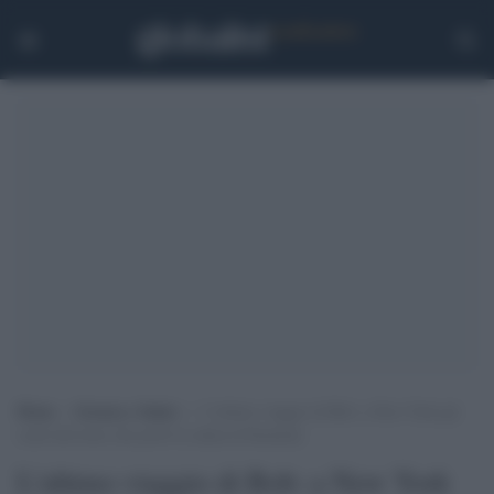
Home
>
Scienza e Salute
>
L’ultimo viaggio di Bob: a New York gli
scatti dal treno che portò la salma di Kennedy
L'ultimo viaggio di Bob: a New York