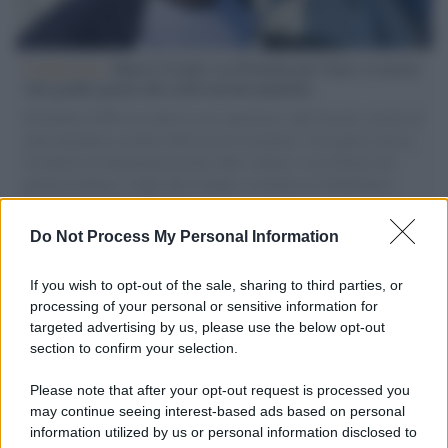
L'intervista /
Marco Croatti e la Flottilla per Gaza: le nostre
vele gonfie grazie alla sollevazione popolare
Il Senatore M5S racconta la sua esperienza sulle barche cariche di
aiuti umanitari assalite dall'esercito israeliano. Una guerra atroce,
il tentativo di disumanizzazione delle vittime, il servilismo del
governo italiano e degli altri europei, il ritorno al colonialismo.
L'importanza dei movimenti.
Do Not Process My Personal Information
Musica /
Al maestro Francesco Guccini
If you wish to opt-out of the sale, sharing to third parties, or
processing of your personal or sensitive information for
targeted advertising by us, please use the below opt-out
section to confirm your selection.
Il ricordo /
Quando Guccini raccontava le "Cronache
epafaniche": l'intervista all'artista che si definiva un
Please note that after your opt-out request is processed you
'narratore'
may continue seeing interest-based ads based on personal
information utilized by us or personal information disclosed to