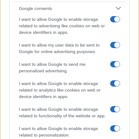
Syndication
Culture
Google consents
Salute
Globalist
I want to allow Google to enable storage
related to advertising like cookies on web or
Megachip
Globalscience
device identifiers in apps.
GiULia
Globalsport
I want to allow my user data to be sent to
Google for online advertising purposes.
Prima Pagina
I want to allow Google to send me
personalized advertising.
Giornale dello
Chi siamo
I want to allow Google to enable storage
Spettacolo
related to analytics like cookies on web or
Contributors
device identifiers in apps.
Wondernet
Facebook
I want to allow Google to enable storage
Giuliana Sgrena
related to functionality of the website or app.
Twitter
I want to allow Google to enable storage
Google News
related to personalization.