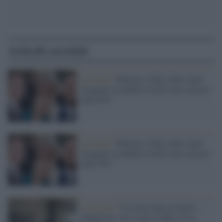
Articoli correlati
La storia /
Marilyn, John e Bob: quel
triangolo scandaloso nelle carte segrete
degli 007
La storia /
Marilyn, John e Bob: quel
triangolo scandaloso nelle carte segrete
degli 007
La mostra /
Il Lacma apre un nuovo
padiglione: arte senza confini a Los