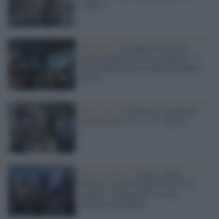
Angeles
Xenofobia /
Un’ondata di proteste
contro Trump scuote Los Angeles: le
retate contro gli immigrati accendono
la città
Repressione /
I Marines statunitensi
arrestano un civile a Los Angeles
Estrema Destra /
Trump schiera
Marines e Guardia Nazionale a Los
Angeles: strategia del caos per
consolidare il potere