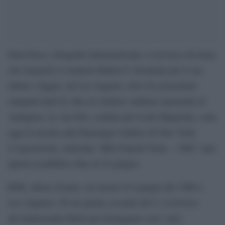
Paul Fusco, fotografo italoamericano, si trovava sul treno
che trasportò il senatore Robert F. Kennedy per il suo
ultimo viaggio, da Los Angeles, dove fu assassinato
cinquant’anni fa, fino al cimitero militare nazionale di
Arlington. Le sue foto, scattate per Look Magazine, sono
oggi in mostra alla Danzinger Gallery di New York.
L’esposizione, intitolata “Rfk Funeral Train – 1968” sarà
aperta al pubblico fino al 22 giugno.
RFK, allora 42enne, era morto il 6 giugno del 1968 a
Los Angeles: 26 ore prima, la notte del 5, si trovava
all’Ambassador Hotel per festeggiare con i suoi