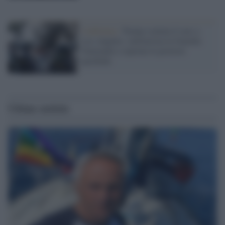
California /
Trump scatena il caos a
Los Angeles: militarizza la Guardia
Nazionale e reprime le proteste
pacifiche
Ultime notizie