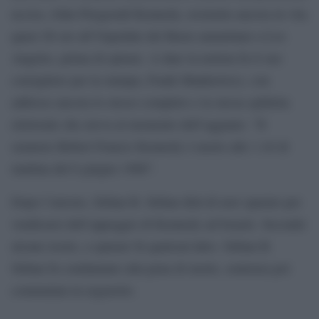
ucciso, John Fitzgerald Kennedy, resistette ancora in vita
quasi 26 ore all’Ospedale del Buon samaritano a Los
Angeles, prima di spirare. A dare la notizia fu il suo
consigliere per la stampa, Frank Mankiewicz, con
addosso ancora lo stesso completo e la stessa spilletta
elettorale che aveva al momento dell’agguato. “Il
senatore Robert Francis Kennedy è morto alle 1.44 di
mattina del 6 giugno 1968”.
Dopo l’arresto, Sirhan B. Sirhan dirà di aver sparato per
vendicarsi dell’appoggio di Kennedy ad Israele. Secondo
alcune teorie, a sparare fu qualcun’altro. Sirhan B.
Sirhan fu condannato alla pena di morte, sentenza poi
commutata in ergastolo.