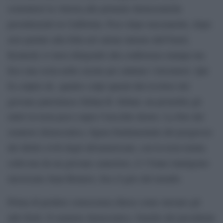
sostenitori la vittoria alle primarie democratiche
presidenziali in California. Poco dopo mezzanotte, dopo
aver parlato alla folla nel salone interno dell’hotel,
Kennedy si stava dirigendo alla conferenza stampa ma
fece una sosta nelle cucine per salutare i lavoratori. Qui
fu colpito da quattro colpi sparati dal revolver del
giovane palestinese Sirhan B. Sirhan: un proiettile gli
entrò in testa poco sopra l’orecchio destro. La foto del
senatore democratico, figura fondamentale del progresso
dei diritti civili degli afroamericani, con la testa tenuta
sollevata da un giovane cameriere, il 17enne immigrato
messicano Juan Romero, fece il giro del mondo.
Prima di perdere conoscenza chiese come stavano gli
altri feriti. Il senatore democratico, fratello del presidente