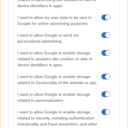
Megachip
Globalscience
device identifiers in apps.
GiULia
Globalsport
I want to allow my user data to be sent to
Google for online advertising purposes.
Prima Pagina
I want to allow Google to send me
personalized advertising.
Giornale dello
Chi siamo
I want to allow Google to enable storage
Spettacolo
related to analytics like cookies on web or
Contributors
device identifiers in apps.
Wondernet
Facebook
I want to allow Google to enable storage
Giuliana Sgrena
related to functionality of the website or app.
Twitter
I want to allow Google to enable storage
Google News
related to personalization.
Mastodon
I want to allow Google to enable storage
related to security, including authentication
Cookie Policy
functionality and fraud prevention, and other