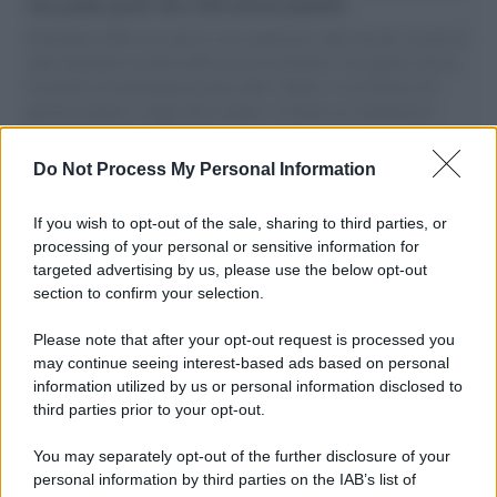
vele gonfie grazie alla sollevazione popolare
Il Senatore M5S racconta la sua esperienza sulle barche cariche di
aiuti umanitari assalite dall'esercito israeliano. Una guerra atroce,
il tentativo di disumanizzazione delle vittime, il servilismo del
governo italiano e degli altri europei, il ritorno al colonialismo.
L'importanza dei movimenti.
Do Not Process My Personal Information
Palestina /
Il Board of Peace di Trump assegna il primo
contratto per un rudimentale avamposto militare a Gaza
If you wish to opt-out of the sale, sharing to third parties, or
processing of your personal or sensitive information for
targeted advertising by us, please use the below opt-out
section to confirm your selection.
L'evento /
La Sila diventa un palcoscenico naturale: nasce “A
Farla Amare Comincia Tu – Opera Sila”
Please note that after your opt-out request is processed you
may continue seeing interest-based ads based on personal
information utilized by us or personal information disclosed to
third parties prior to your opt-out.
Il ricordo /
Le radici di Francesco Guccini
You may separately opt-out of the further disclosure of your
personal information by third parties on the IAB’s list of