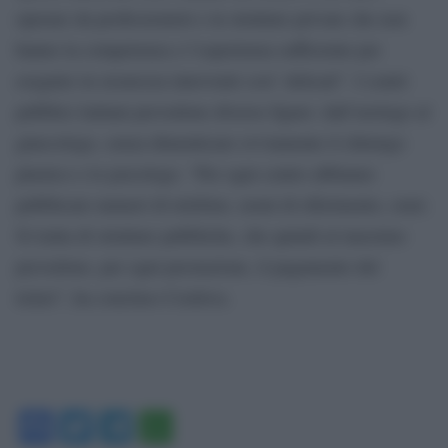
operare da professionisti e in strutture private che non
hanno la competenza e l’esperienza sufficiente per
eseguire in sicurezza interventi cosi’ delicati”. I centri
pubblici italiani prevedono diverse figure: dall’urologo al
ginecologo, senza dimenticare ovviamente il chirurgo
plastico e lo psicologo. “Per ogni centro abbiamo
pubblicato numeri di telefono, nomi di riferimento, orari.
Si tratta di strutture pubbliche, che quindi al massimo
prevedono, per ogni prestazione, il pagamento del
ticket”, ha concluso Cordova.
Facebook
Twitter
Telegram
WhatsApp