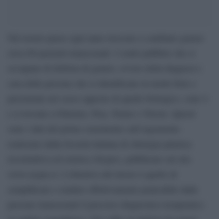
Nel nostro paese ogni anno riescono a cambiare genere
circa 60 pazienti transessuali. I centri pubblici che si
occupano di disforia di genere, ovvero della diagnosi e
cura delle persone che si identificano in modo forte e
persistente nel sesso opposto di quello biologico, sono 4
e si trovano a Palermo, Pisa, Torino e Trieste. Questi
sono i dati del primo censimento sull’argomento
realizzato dalla Società italiana di chirurgia plastica
ricostruttiva ed estetica (Sicpre), pubblicato sul sito
www.sicpre.it. L’obiettivo del lavoro è quello di
semplificare e rendere effettivamente praticabile dalle
persone transessuali il percorso diagnostico-terapeutico