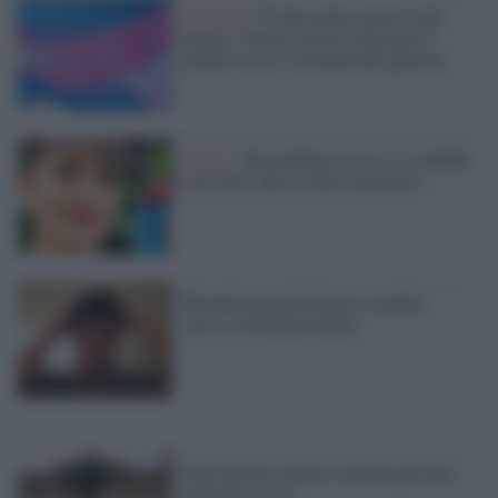
Sardegna /
È nata uomo, presto sarà
donna: 17enne avvia la causa per il
cambio sesso, sostenuta dai genitori
Sicilia /
Ha cambiato sesso e si candida
con l'Udc. Ma c'è chi la minaccia
Hannah torna dal fronte e cambia
sesso: è diventata donna
San Camillo: anche i neonati possono
cambiare sesso