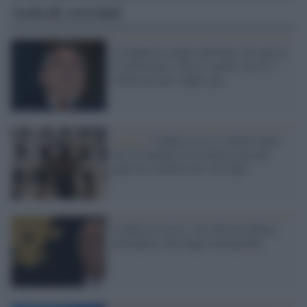
Articoli correlati
L'Ungheria sempre più buia: da oggi la
Costituzione vieta il cambio sesso e
l'adozione per coppie gay
Il caso /
Cambia sesso e ottiene negli
atti di famiglia di risultare non più
papà ma mamma dei suoi figli
Cambio di sesso, veto del presidente
portoghese alla legge transgender