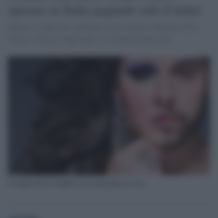
operare in Italia pagando solo il ticket
Quattro i centri per cambiare sesso in Italia: Palermo, Pisa,
Torino e Trieste. Ogni anno vi accedono 60 persone
Un'operazione complessa da tanti punti di vista
globalist