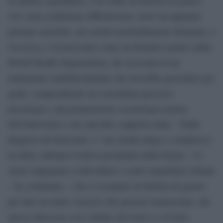
in ambito ospedaliero. Chi soffre di disforia di genere
vive cuna condizione difficilissima: avere un apparato
genitale maschile, ma sentirsi profondamente femmina, o
viceversa, è riconosciuto come un disturbo medico dalla
World Health Organization, che necessita di un
trattamento multidisciplinare che dovrebbe procedere per
gradi, comprendendo un convalidato percorso
psicologico, una preparazione sessuologica prima
dell’intervento e uno specifico supporto dopo. “Dalla
diagnosi all’intervento, e’ una strada lunga e complessa”,
ha detto Adriana Cordova presidente della Sicpre. “Ci
siamo impegnati a individuare i centri ospedalieri italiani
– ha continuato – che si occupano di disforia di genere
per dare un aiuto concreto alle persone transessuali, che
spesso finiscono con l’andare all’estero o col farsi