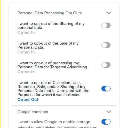
downstream participants.
Personal Data Processing Opt Outs
This information may also be disclosed by us to third parties
L'anniversario /
90 anni di Yves Saint Laurent, tra moda e
on the IAB’s List of Downstream Participants that may further
I want to opt-out of the Sharing of my
scandali
disclose it to other third parties.
personal data.
Opted In
Please note that this website/app uses one or more Google
services and may gather and store information including but
I want to opt-out of the Sale of my
Personal Data.
not limited to your visit or usage behaviour. You may click to
Opted In
grant or deny consent to Google and its third-party tags to
use your data for below specified purposes in below Google
I want to opt-out of processing my
consent section.
Personal Data for Targeted Advertising.
Opted In
I want to opt-out of Collection, Use,
Retention, Sale, and/or Sharing of my
Personal Data that Is Unrelated with the
Purposes for which it was collected.
Opted Out
Syndication
Culture
Google consents
Salute
Globalist
I want to allow Google to enable storage
related to advertising like cookies on web or