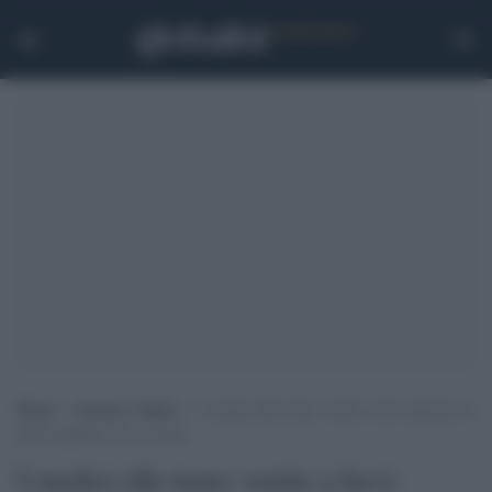
Home
>
Scienza e Salute
>
I medici alle trans: venite a farvi operare in
Italia pagando solo il ticket
I medici alle trans: venite a farvi